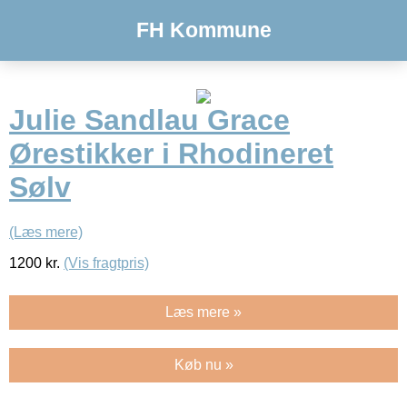
FH Kommune
Julie Sandlau Grace
Ørestikker i Rhodineret
Sølv
(Læs mere)
1200
kr.
(Vis fragtpris)
Læs mere »
Køb nu »