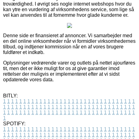
troværdighed. I øvrigt ses nogle internet webshops hvor du
kan ytre en vurdering af virksomhedens service, som lige så
vel kan anvendes til at fornemme hvor glade kunderne er.
Denne side er finansieret af annoncer. Vi samarbejder med
en del online virksomheder når vi formidler virksomhedernes
tilbud, og indtjener kommission når en af vores brugere
fuldfører et indkøb.
Oplysninger vedrørende varer og outlets på nettet ajourføres
tit, men det er ikke muligt for os at give garantier imod
rettelser der muligvis er implementeret efter at vi sidst
opdaterede vores data.
BITLY:
1
1
1
1
1
1
1
1
1
1
1
1
1
1
1
1
1
1
1
1
1
1
1
1
1
1
1
1
1
1
1
1
1
1
1
1
1
1
1
1
1
1
1
1
1
1
1
1
1
1
1
1
1
1
1
1
1
1
1
1
1
1
1
1
1
1
1
1
1
1
1
1
1
1
1
1
1
1
1
1
1
1
1
1
1
1
1
1
1
1
1
1
1
1
1
1
1
1
1
1
SPOTIFY:
1
1
1
1
1
1
1
1
1
1
1
1
1
1
1
1
1
1
1
1
1
1
1
1
1
1
1
1
1
1
1
1
1
1
1
1
1
1
1
1
1
1
1
1
1
1
1
1
1
1
1
1
1
1
1
1
1
1
1
1
1
1
1
1
1
1