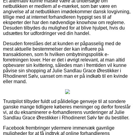
Et alternativ kunne måske være at undersøge om
netbutikken er medlem af e-mærket, som bør være en
angivelse af at netbutikken imødekommer dansk lovgivning,
tillige med at internet forhandleren hyppigt ses til af
eksperter der har den nødvendige knowhow om reglerne.
Desuden tilbydes du mulighed for at blive hjulpet, hvis du
udsættes for udfordringer ved din handel.
Desuden foreslåes det at kunden er påpasselig med de
mest aktuelle bestemmelser der kan influere på
transaktionen, som fx hvilken ombytningspolitik e-
forretningen lover. Her er det i øvrigt relevant, at man altid
opbevarer sin kvittering, således man i fremtiden vil kunne
påvise sin shopping af Julie Sandlau Grace Ørestikker i
Rhodineret Sølv, uanset om man er på indkøb til en kvinde
eller mand.
Trustpilot tilbyder fuldt ud pålidelige genveje til at sondere
ganske mange tidligere køberes meninger og derfor foreslår
vi, at du eksaminerer e-forhandlerens vurderinger af Julie
Sandlau Grace Ørestikker i Rhodineret Sølv før du bestiller.
Facebook frembringer ydermere immervæk gavnlige
muligheder for at få indtryk af online forhandlerens