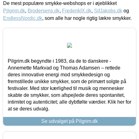
De mest populære smykke-webshops er i øjeblikket
Pilgrim.dk
,
Brodersens.dk
,
FrederikIX.dk
,
SifJakobs.dk
og
EndlessNordic.dk
, som alle har nogle rigtig lækre smykker.
Pilgrim.dk begyndte i 1983, da de to danskere -
Annemette Markvad og Thomas Adamsen – rettede
deres innovative energi mod smykkedesign og
fremstillede unikke smykker, som de primært solgte på
festivaler. Med stor kærlighed til musik og mennesker
skabte de smykker, som afspejlede deres spontanitet,
intimitet og autenticitet; alle dybtfølte værdier. Klik her for
at se deres udvalg.
Se udvalget på Pilgrim.dk