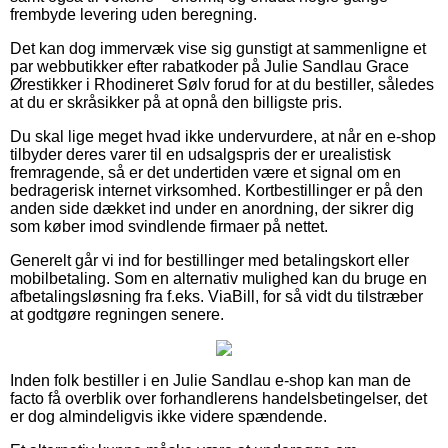
frembyde levering uden beregning.
Det kan dog immervæk vise sig gunstigt at sammenligne et
par webbutikker efter rabatkoder på Julie Sandlau Grace
Ørestikker i Rhodineret Sølv forud for at du bestiller, således
at du er skråsikker på at opnå den billigste pris.
Du skal lige meget hvad ikke undervurdere, at når en e-shop
tilbyder deres varer til en udsalgspris der er urealistisk
fremragende, så er det undertiden være et signal om en
bedragerisk internet virksomhed. Kortbestillinger er på den
anden side dækket ind under en anordning, der sikrer dig
som køber imod svindlende firmaer på nettet.
Generelt går vi ind for bestillinger med betalingskort eller
mobilbetaling. Som en alternativ mulighed kan du bruge en
afbetalingsløsning fra f.eks. ViaBill, for så vidt du tilstræber
at godtgøre regningen senere.
Inden folk bestiller i en Julie Sandlau e-shop kan man de
facto få overblik over forhandlerens handelsbetingelser, det
er dog almindeligvis ikke videre spændende.