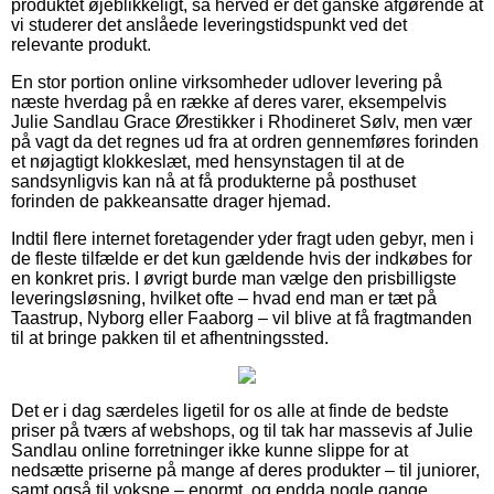
produktet øjeblikkeligt, så herved er det ganske afgørende at
vi studerer det anslåede leveringstidspunkt ved det
relevante produkt.
En stor portion online virksomheder udlover levering på
næste hverdag på en række af deres varer, eksempelvis
Julie Sandlau Grace Ørestikker i Rhodineret Sølv, men vær
på vagt da det regnes ud fra at ordren gennemføres forinden
et nøjagtigt klokkeslæt, med hensynstagen til at de
sandsynligvis kan nå at få produkterne på posthuset
forinden de pakkeansatte drager hjemad.
Indtil flere internet foretagender yder fragt uden gebyr, men i
de fleste tilfælde er det kun gældende hvis der indkøbes for
en konkret pris. I øvrigt burde man vælge den prisbilligste
leveringsløsning, hvilket ofte – hvad end man er tæt på
Taastrup, Nyborg eller Faaborg – vil blive at få fragtmanden
til at bringe pakken til et afhentningssted.
Det er i dag særdeles ligetil for os alle at finde de bedste
priser på tværs af webshops, og til tak har massevis af Julie
Sandlau online forretninger ikke kunne slippe for at
nedsætte priserne på mange af deres produkter – til juniorer,
samt også til voksne – enormt, og endda nogle gange