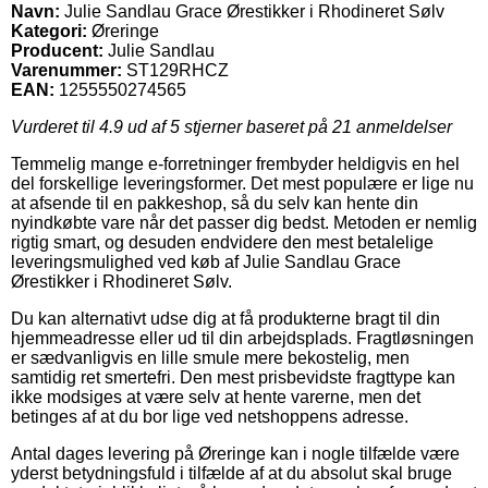
Navn:
Julie Sandlau Grace Ørestikker i Rhodineret Sølv
Kategori:
Øreringe
Producent:
Julie Sandlau
Varenummer:
ST129RHCZ
EAN:
1255550274565
Vurderet til
4.9
ud af 5 stjerner baseret på
21
anmeldelser
Temmelig mange e-forretninger frembyder heldigvis en hel
del forskellige leveringsformer. Det mest populære er lige nu
at afsende til en pakkeshop, så du selv kan hente din
nyindkøbte vare når det passer dig bedst. Metoden er nemlig
rigtig smart, og desuden endvidere den mest betalelige
leveringsmulighed ved køb af Julie Sandlau Grace
Ørestikker i Rhodineret Sølv.
Du kan alternativt udse dig at få produkterne bragt til din
hjemmeadresse eller ud til din arbejdsplads. Fragtløsningen
er sædvanligvis en lille smule mere bekostelig, men
samtidig ret smertefri. Den mest prisbevidste fragttype kan
ikke modsiges at være selv at hente varerne, men det
betinges af at du bor lige ved netshoppens adresse.
Antal dages levering på Øreringe kan i nogle tilfælde være
yderst betydningsfuld i tilfælde af at du absolut skal bruge