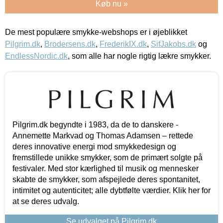
Køb nu »
De mest populære smykke-webshops er i øjeblikket
Pilgrim.dk
,
Brodersens.dk
,
FrederikIX.dk
,
SifJakobs.dk
og
EndlessNordic.dk
, som alle har nogle rigtig lækre smykker.
Pilgrim.dk begyndte i 1983, da de to danskere -
Annemette Markvad og Thomas Adamsen – rettede
deres innovative energi mod smykkedesign og
fremstillede unikke smykker, som de primært solgte på
festivaler. Med stor kærlighed til musik og mennesker
skabte de smykker, som afspejlede deres spontanitet,
intimitet og autenticitet; alle dybtfølte værdier. Klik her for
at se deres udvalg.
Se udvalget på Pilgrim.dk