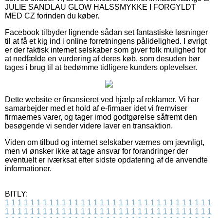
JULIE SANDLAU GLOW HALSSMYKKE I FORGYLDT
MED CZ forinden du køber.
Facebook tilbyder lignende sådan set fantastiske løsninger
til at få et kig ind i online forretningens pålidelighed. I øvrigt
er der faktisk internet selskaber som giver folk mulighed for
at nedfælde en vurdering af deres køb, som desuden bør
tages i brug til at bedømme tidligere kunders oplevelser.
Dette website er finansieret ved hjælp af reklamer. Vi har
samarbejder med et hold af e-firmaer idet vi fremviser
firmaernes varer, og tager imod godtgørelse såfremt den
besøgende vi sender videre laver en transaktion.
Viden om tilbud og internet selskaber værnes om jævnligt,
men vi ønsker ikke at tage ansvar for forandringer der
eventuelt er iværksat efter sidste opdatering af de anvendte
informationer.
BITLY:
1
1
1
1
1
1
1
1
1
1
1
1
1
1
1
1
1
1
1
1
1
1
1
1
1
1
1
1
1
1
1
1
1
1
1
1
1
1
1
1
1
1
1
1
1
1
1
1
1
1
1
1
1
1
1
1
1
1
1
1
1
1
1
1
1
1