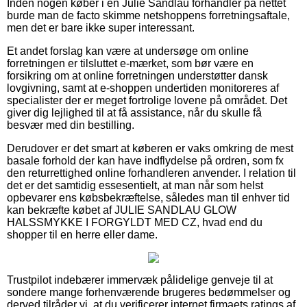
Inden nogen køber i en Julie Sandlau forhandler på nettet
burde man de facto skimme netshoppens forretningsaftale,
men det er bare ikke super interessant.
Et andet forslag kan være at undersøge om online
forretningen er tilsluttet e-mærket, som bør være en
forsikring om at online forretningen understøtter dansk
lovgivning, samt at e-shoppen undertiden monitoreres af
specialister der er meget fortrolige lovene på området. Det
giver dig lejlighed til at få assistance, når du skulle få
besvær med din bestilling.
Derudover er det smart at køberen er vaks omkring de mest
basale forhold der kan have indflydelse på ordren, som fx
den returrettighed online forhandleren anvender. I relation til
det er det samtidig essesentielt, at man når som helst
opbevarer ens købsbekræftelse, således man til enhver tid
kan bekræfte købet af JULIE SANDLAU GLOW
HALSSMYKKE I FORGYLDT MED CZ, hvad end du
shopper til en herre eller dame.
Trustpilot indebærer immervæk pålidelige genveje til at
sondere mange forhenværende brugeres bedømmelser og
derved tilråder vi, at du verificerer internet firmaets ratings af