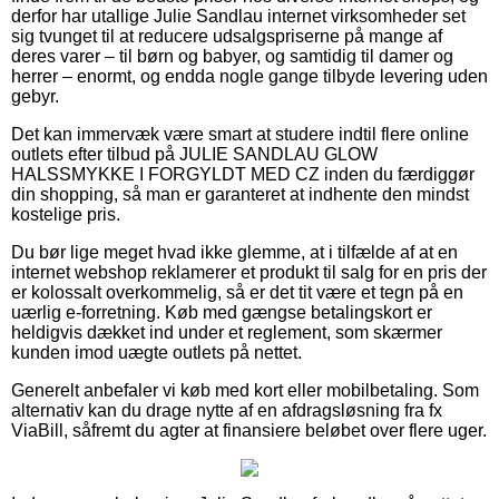
derfor har utallige Julie Sandlau internet virksomheder set
sig tvunget til at reducere udsalgspriserne på mange af
deres varer – til børn og babyer, og samtidig til damer og
herrer – enormt, og endda nogle gange tilbyde levering uden
gebyr.
Det kan immervæk være smart at studere indtil flere online
outlets efter tilbud på JULIE SANDLAU GLOW
HALSSMYKKE I FORGYLDT MED CZ inden du færdiggør
din shopping, så man er garanteret at indhente den mindst
kostelige pris.
Du bør lige meget hvad ikke glemme, at i tilfælde af at en
internet webshop reklamerer et produkt til salg for en pris der
er kolossalt overkommelig, så er det tit være et tegn på en
uærlig e-forretning. Køb med gængse betalingskort er
heldigvis dækket ind under et reglement, som skærmer
kunden imod uægte outlets på nettet.
Generelt anbefaler vi køb med kort eller mobilbetaling. Som
alternativ kan du drage nytte af en afdragsløsning fra fx
ViaBill, såfremt du agter at finansiere beløbet over flere uger.