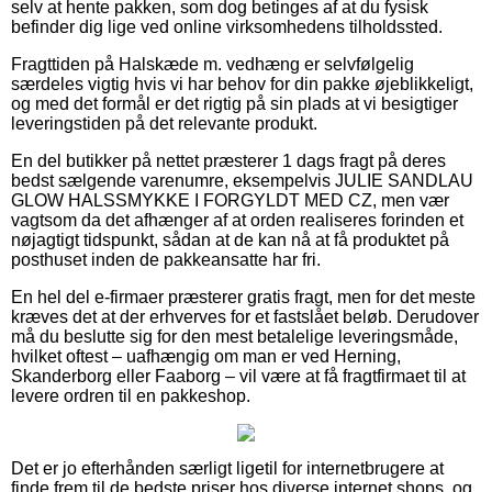
selv at hente pakken, som dog betinges af at du fysisk
befinder dig lige ved online virksomhedens tilholdssted.
Fragttiden på Halskæde m. vedhæng er selvfølgelig
særdeles vigtig hvis vi har behov for din pakke øjeblikkeligt,
og med det formål er det rigtig på sin plads at vi besigtiger
leveringstiden på det relevante produkt.
En del butikker på nettet præsterer 1 dags fragt på deres
bedst sælgende varenumre, eksempelvis JULIE SANDLAU
GLOW HALSSMYKKE I FORGYLDT MED CZ, men vær
vagtsom da det afhænger af at orden realiseres forinden et
nøjagtigt tidspunkt, sådan at de kan nå at få produktet på
posthuset inden de pakkeansatte har fri.
En hel del e-firmaer præsterer gratis fragt, men for det meste
kræves det at der erhverves for et fastslået beløb. Derudover
må du beslutte sig for den mest betalelige leveringsmåde,
hvilket oftest – uafhængig om man er ved Herning,
Skanderborg eller Faaborg – vil være at få fragtfirmaet til at
levere ordren til en pakkeshop.
Det er jo efterhånden særligt ligetil for internetbrugere at
finde frem til de bedste priser hos diverse internet shops, og