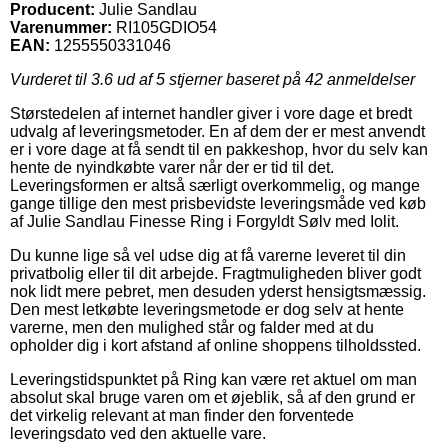
Producent:
Julie Sandlau
Varenummer:
RI105GDIO54
EAN:
1255550331046
Vurderet til
3.6
ud af 5 stjerner baseret på
42
anmeldelser
Størstedelen af internet handler giver i vore dage et bredt
udvalg af leveringsmetoder. En af dem der er mest anvendt
er i vore dage at få sendt til en pakkeshop, hvor du selv kan
hente de nyindkøbte varer når der er tid til det.
Leveringsformen er altså særligt overkommelig, og mange
gange tillige den mest prisbevidste leveringsmåde ved køb
af Julie Sandlau Finesse Ring i Forgyldt Sølv med Iolit.
Du kunne lige så vel udse dig at få varerne leveret til din
privatbolig eller til dit arbejde. Fragtmuligheden bliver godt
nok lidt mere pebret, men desuden yderst hensigtsmæssig.
Den mest letkøbte leveringsmetode er dog selv at hente
varerne, men den mulighed står og falder med at du
opholder dig i kort afstand af online shoppens tilholdssted.
Leveringstidspunktet på Ring kan være ret aktuel om man
absolut skal bruge varen om et øjeblik, så af den grund er
det virkelig relevant at man finder den forventede
leveringsdato ved den aktuelle vare.