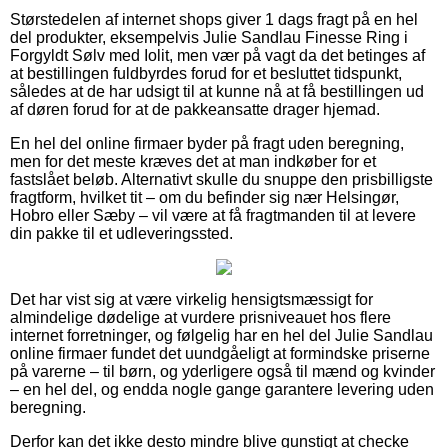
Størstedelen af internet shops giver 1 dags fragt på en hel
del produkter, eksempelvis Julie Sandlau Finesse Ring i
Forgyldt Sølv med Iolit, men vær på vagt da det betinges af
at bestillingen fuldbyrdes forud for et besluttet tidspunkt,
således at de har udsigt til at kunne nå at få bestillingen ud
af døren forud for at de pakkeansatte drager hjemad.
En hel del online firmaer byder på fragt uden beregning,
men for det meste kræves det at man indkøber for et
fastslået beløb. Alternativt skulle du snuppe den prisbilligste
fragtform, hvilket tit – om du befinder sig nær Helsingør,
Hobro eller Sæby – vil være at få fragtmanden til at levere
din pakke til et udleveringssted.
Det har vist sig at være virkelig hensigtsmæssigt for
almindelige dødelige at vurdere prisniveauet hos flere
internet forretninger, og følgelig har en hel del Julie Sandlau
online firmaer fundet det uundgåeligt at formindske priserne
på varerne – til børn, og yderligere også til mænd og kvinder
– en hel del, og endda nogle gange garantere levering uden
beregning.
Derfor kan det ikke desto mindre blive gunstigt at checke