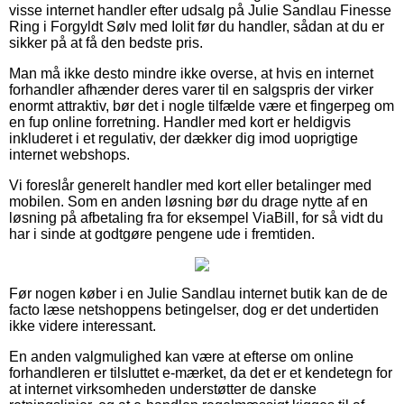
visse internet handler efter udsalg på Julie Sandlau Finesse
Ring i Forgyldt Sølv med Iolit før du handler, sådan at du er
sikker på at få den bedste pris.
Man må ikke desto mindre ikke overse, at hvis en internet
forhandler afhænder deres varer til en salgspris der virker
enormt attraktiv, bør det i nogle tilfælde være et fingerpeg om
en fup online forretning. Handler med kort er heldigvis
inkluderet i et regulativ, der dækker dig imod uoprigtige
internet webshops.
Vi foreslår generelt handler med kort eller betalinger med
mobilen. Som en anden løsning bør du drage nytte af en
løsning på afbetaling fra for eksempel ViaBill, for så vidt du
har i sinde at godtgøre pengene ude i fremtiden.
Før nogen køber i en Julie Sandlau internet butik kan de de
facto læse netshoppens betingelser, dog er det undertiden
ikke videre interessant.
En anden valgmulighed kan være at efterse om online
forhandleren er tilsluttet e-mærket, da det er et kendetegn for
at internet virksomheden understøtter de danske