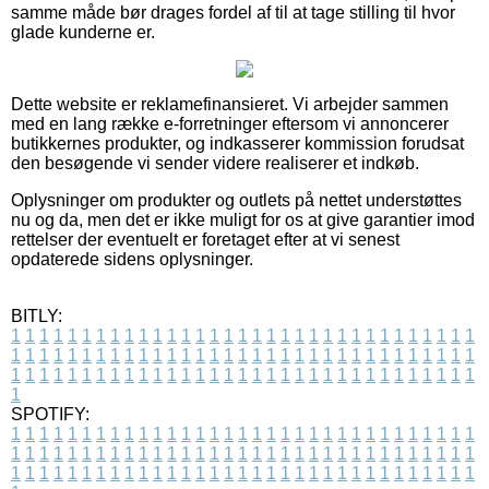
samme måde bør drages fordel af til at tage stilling til hvor
glade kunderne er.
Dette website er reklamefinansieret. Vi arbejder sammen
med en lang række e-forretninger eftersom vi annoncerer
butikkernes produkter, og indkasserer kommission forudsat
den besøgende vi sender videre realiserer et indkøb.
Oplysninger om produkter og outlets på nettet understøttes
nu og da, men det er ikke muligt for os at give garantier imod
rettelser der eventuelt er foretaget efter at vi senest
opdaterede sidens oplysninger.
BITLY:
1
1
1
1
1
1
1
1
1
1
1
1
1
1
1
1
1
1
1
1
1
1
1
1
1
1
1
1
1
1
1
1
1
1
1
1
1
1
1
1
1
1
1
1
1
1
1
1
1
1
1
1
1
1
1
1
1
1
1
1
1
1
1
1
1
1
1
1
1
1
1
1
1
1
1
1
1
1
1
1
1
1
1
1
1
1
1
1
1
1
1
1
1
1
1
1
1
1
1
1
SPOTIFY:
1
1
1
1
1
1
1
1
1
1
1
1
1
1
1
1
1
1
1
1
1
1
1
1
1
1
1
1
1
1
1
1
1
1
1
1
1
1
1
1
1
1
1
1
1
1
1
1
1
1
1
1
1
1
1
1
1
1
1
1
1
1
1
1
1
1
1
1
1
1
1
1
1
1
1
1
1
1
1
1
1
1
1
1
1
1
1
1
1
1
1
1
1
1
1
1
1
1
1