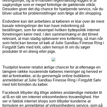
retningslinjer, og at e-handlen regelmæssigt kigges til af
sagkyndige som er meget fortrolige de gældende vilkår.
Desuden giver det dig chance for hjælpende service, når du
bliver udsat for problemstillinger som følge af din shopping.
Endvidere kan det anbefales at køberen er klar over de mest
basale retningslinjer der kan have indvirkning på
bestillingen, som for eksempel hvilken byttepolitik internet
forretningen kører med. I den sammenhæng er det tilmed
relevant, at man stadig opbevarer ens kvittering, så man når
som helst kan bevise sit køb af Julie Sandlau Finesse Ring i
Forgyldt Sølv med Iolit, uden hensyn til om du søger
produkter til en dreng eller pige.
Trustpilot leverer relativt ærlige chancer for at eftersøge en
længere række nuværende køberes meninger og herved er
det at foretrække, at du gennemgår online butikkens
anmeldelser af Julie Sandlau Finesse Ring i Forgyldt Sølv
med Iolit forinden du køber.
Facebook tilbyder dig tillige aldeles anstændige metoder til
at få en idé om internet virksomhedens troværdighed. Her
ser vi faktisk internet shops som tilbyder kunderne at
formulere en anmeldelse af virksomhedens service, som på