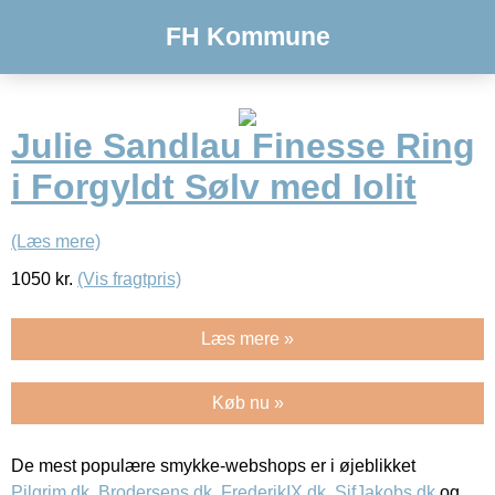
FH Kommune
Julie Sandlau Finesse Ring
i Forgyldt Sølv med Iolit
(Læs mere)
1050
kr.
(Vis fragtpris)
Læs mere »
Køb nu »
De mest populære smykke-webshops er i øjeblikket
Pilgrim.dk
,
Brodersens.dk
,
FrederikIX.dk
,
SifJakobs.dk
og