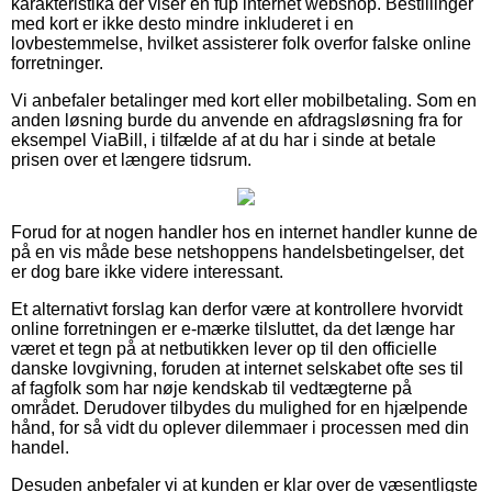
karakteristika der viser en fup internet webshop. Bestillinger
med kort er ikke desto mindre inkluderet i en
lovbestemmelse, hvilket assisterer folk overfor falske online
forretninger.
Vi anbefaler betalinger med kort eller mobilbetaling. Som en
anden løsning burde du anvende en afdragsløsning fra for
eksempel ViaBill, i tilfælde af at du har i sinde at betale
prisen over et længere tidsrum.
Forud for at nogen handler hos en internet handler kunne de
på en vis måde bese netshoppens handelsbetingelser, det
er dog bare ikke videre interessant.
Et alternativt forslag kan derfor være at kontrollere hvorvidt
online forretningen er e-mærke tilsluttet, da det længe har
været et tegn på at netbutikken lever op til den officielle
danske lovgivning, foruden at internet selskabet ofte ses til
af fagfolk som har nøje kendskab til vedtægterne på
området. Derudover tilbydes du mulighed for en hjælpende
hånd, for så vidt du oplever dilemmaer i processen med din
handel.
Desuden anbefaler vi at kunden er klar over de væsentligste