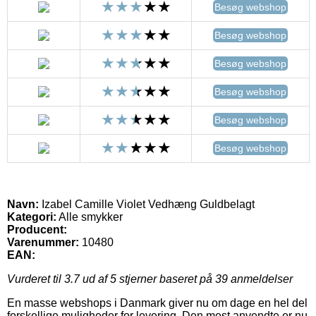
Besøg webshop
Besøg webshop
Besøg webshop
Besøg webshop
Besøg webshop
Besøg webshop
Navn:
Izabel Camille Violet Vedhæng Guldbelagt
Kategori:
Alle smykker
Producent:
Varenummer:
10480
EAN:
Vurderet til
3.7
ud af 5 stjerner baseret på
39
anmeldelser
En masse webshops i Danmark giver nu om dage en hel del
forskellige muligheder for levering. Den mest anvendte er nu