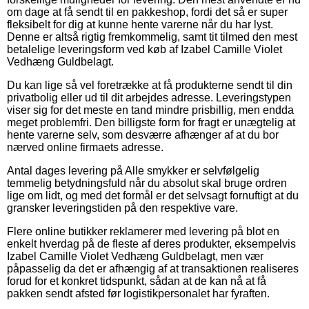
om dage at få sendt til en pakkeshop, fordi det så er super
fleksibelt for dig at kunne hente varerne når du har lyst.
Denne er altså rigtig fremkommelig, samt tit tilmed den mest
betalelige leveringsform ved køb af Izabel Camille Violet
Vedhæng Guldbelagt.
Du kan lige så vel foretrække at få produkterne sendt til din
privatbolig eller ud til dit arbejdes adresse. Leveringstypen
viser sig for det meste en tand mindre prisbillig, men endda
meget problemfri. Den billigste form for fragt er unægtelig at
hente varerne selv, som desværre afhænger af at du bor
nærved online firmaets adresse.
Antal dages levering på Alle smykker er selvfølgelig
temmelig betydningsfuld når du absolut skal bruge ordren
lige om lidt, og med det formål er det selvsagt fornuftigt at du
gransker leveringstiden på den respektive vare.
Flere online butikker reklamerer med levering på blot en
enkelt hverdag på de fleste af deres produkter, eksempelvis
Izabel Camille Violet Vedhæng Guldbelagt, men vær
påpasselig da det er afhængig af at transaktionen realiseres
forud for et konkret tidspunkt, sådan at de kan nå at få
pakken sendt afsted før logistikpersonalet har fyraften.