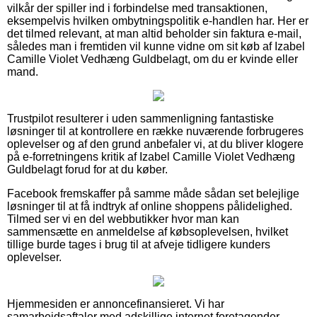
vilkår der spiller ind i forbindelse med transaktionen,
eksempelvis hvilken ombytningspolitik e-handlen har. Her er
det tilmed relevant, at man altid beholder sin faktura e-mail,
således man i fremtiden vil kunne vidne om sit køb af Izabel
Camille Violet Vedhæng Guldbelagt, om du er kvinde eller
mand.
Trustpilot resulterer i uden sammenligning fantastiske
løsninger til at kontrollere en række nuværende forbrugeres
oplevelser og af den grund anbefaler vi, at du bliver klogere
på e-forretningens kritik af Izabel Camille Violet Vedhæng
Guldbelagt forud for at du køber.
Facebook fremskaffer på samme måde sådan set belejlige
løsninger til at få indtryk af online shoppens pålidelighed.
Tilmed ser vi en del webbutikker hvor man kan
sammensætte en anmeldelse af købsoplevelsen, hvilket
tillige burde tages i brug til at afveje tidligere kunders
oplevelser.
Hjemmesiden er annoncefinansieret. Vi har
samarbejdsaftaler med adskillige internet foretagender