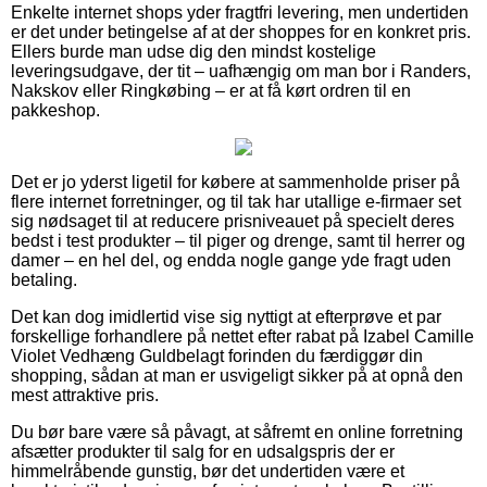
Enkelte internet shops yder fragtfri levering, men undertiden
er det under betingelse af at der shoppes for en konkret pris.
Ellers burde man udse dig den mindst kostelige
leveringsudgave, der tit – uafhængig om man bor i Randers,
Nakskov eller Ringkøbing – er at få kørt ordren til en
pakkeshop.
Det er jo yderst ligetil for købere at sammenholde priser på
flere internet forretninger, og til tak har utallige e-firmaer set
sig nødsaget til at reducere prisniveauet på specielt deres
bedst i test produkter – til piger og drenge, samt til herrer og
damer – en hel del, og endda nogle gange yde fragt uden
betaling.
Det kan dog imidlertid vise sig nyttigt at efterprøve et par
forskellige forhandlere på nettet efter rabat på Izabel Camille
Violet Vedhæng Guldbelagt forinden du færdiggør din
shopping, sådan at man er usvigeligt sikker på at opnå den
mest attraktive pris.
Du bør bare være så påvagt, at såfremt en online forretning
afsætter produkter til salg for en udsalgspris der er
himmelråbende gunstig, bør det undertiden være et