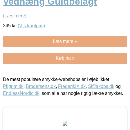
Vedhæng Guldbelagt
(Læs mere)
345
kr.
(Vis fragtpris)
Læs mere »
Køb nu »
De mest populære smykke-webshops er i øjeblikket
Pilgrim.dk
,
Brodersens.dk
,
FrederikIX.dk
,
SifJakobs.dk
og
EndlessNordic.dk
, som alle har nogle rigtig lækre smykker.