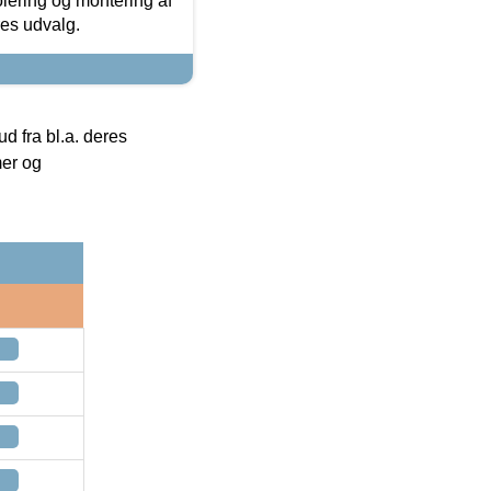
olering og montering af
res udvalg.
 fra bl.a. deres
mer og