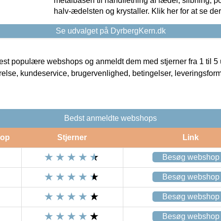
metalbasen til håndfletning af læder, slibning, p
halv-ædelsten og krystaller. Klik her for at se de
Se udvalget på DyrbergKern.dk
t populære webshops og anmeldt dem med stjerner fra 1 til 5 ud
rrelse, kundeservice, brugervenlighed, betingelser, leveringsfor
Bedst anmeldte webshops
op
Stjerner
Link
Besøg webshop
Besøg webshop
Besøg webshop
Besøg webshop