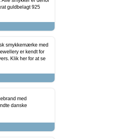
 Alle smykker er derfor
arat guldbelagt 925
dansk smykkemærke med
ewellery er kendt for
ers. Klik her for at se
kkebrand med
ndte danske