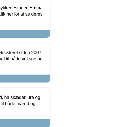
mykkedesinger, Emma
ik her for at se deres
ksisteret siden 2007.
nt til både voksne og
, halskæder, ure og
r til både mænd og