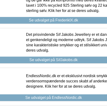
og de går ikke på kompromis med deres kvalitet.
lavet i 100% recycled 925 Sterling sølv og 22 k
sterling sølv. Klik her for at se deres udvalg.
Se udvalget på FrederikIX.dk
Det prisvindende Sif Jakobs Jewellery er et 
et genkendeligt og moderne udtryk. Sif Jakobs J
sine karakteristiske smykker og et stilsikkert univ
deres udvalg.
Se udvalget på SifJakobs.dk
EndlessNordic.dk er et eksklusivt nordisk smy
verdensomspændende succes skabt af anderke
designere. Klik her for at se deres udvalg.
Se udvalget på EndlessNordic.dk