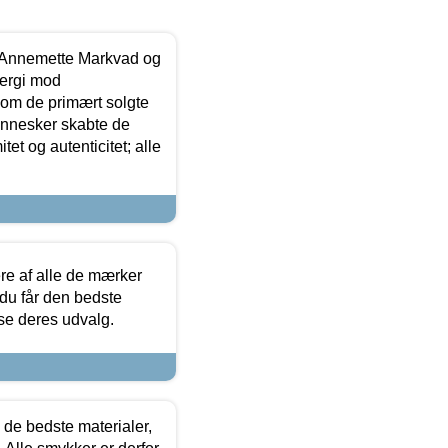
- Annemette Markvad og
ergi mod
som de primært solgte
mennesker skabte de
et og autenticitet; alle
.
re af alle de mærker
 du får den bedste
 se deres udvalg.
 de bedste materialer,