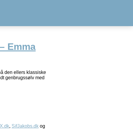
e – Emma
å den ellers klassiske
gyldt genbrugssølv med
IX.dk
,
SifJakobs.dk
og