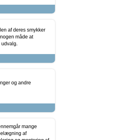
len af deres smykker
å nogen måde at
s udvalg.
inger og andre
gennemgår mange
 belægning af