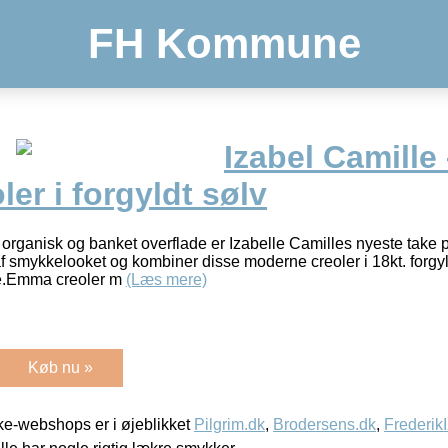
FH Kommune
Izabel Camill
ler i forgyldt sølv
ganisk og banket overflade er Izabelle Camilles nyeste take p
d af smykkelooket og kombiner disse moderne creoler i 18kt. for
e.Emma creoler m
(Læs mere)
Køb nu »
e-webshops er i øjeblikket
Pilgrim.dk
,
Brodersens.dk
,
Frederik