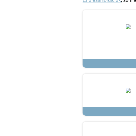
EndlessNordic.dk
, som a