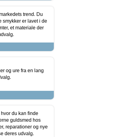
markedets trend. Du
e smykker er lavet i de
ter, et materiale der
udvalg.
 og ure fra en lang
dvalg.
 hvor du kan finde
terne guldsmed hos
r, reparationer og nye
se deres udvalg.