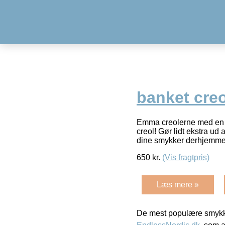
banket creo
Emma creolerne med en or
creol! Gør lidt ekstra u
dine smykker derhjemm
650
kr.
(Vis fragtpris)
Læs mere »
De mest populære smykk