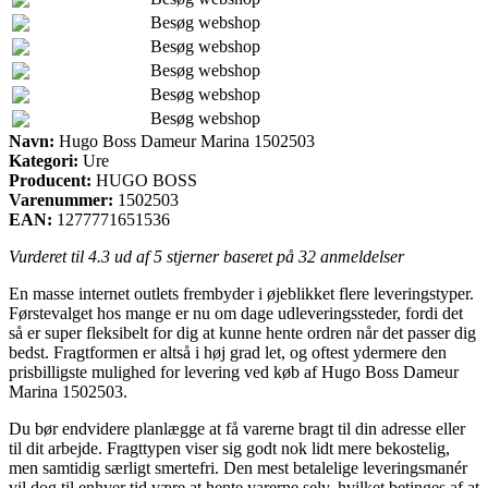
Besøg webshop
Besøg webshop
Besøg webshop
Besøg webshop
Besøg webshop
Navn:
Hugo Boss Dameur Marina 1502503
Kategori:
Ure
Producent:
HUGO BOSS
Varenummer:
1502503
EAN:
1277771651536
Vurderet til
4.3
ud af 5 stjerner baseret på
32
anmeldelser
En masse internet outlets frembyder i øjeblikket flere leveringstyper.
Førstevalget hos mange er nu om dage udleveringssteder, fordi det
så er super fleksibelt for dig at kunne hente ordren når det passer dig
bedst. Fragtformen er altså i høj grad let, og oftest ydermere den
prisbilligste mulighed for levering ved køb af Hugo Boss Dameur
Marina 1502503.
Du bør endvidere planlægge at få varerne bragt til din adresse eller
til dit arbejde. Fragttypen viser sig godt nok lidt mere bekostelig,
men samtidig særligt smertefri. Den mest betalelige leveringsmanér
vil dog til enhver tid være at hente varerne selv, hvilket betinges af at