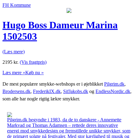
FH Kommune
Hugo Boss Dameur Marina
1502503
(Læs mere)
2195
kr.
(Vis fragtpris)
Læs mere »
Køb nu »
De mest populære smykke-webshops er i øjeblikket
Pilgrim.dk
,
Brodersens.dk
,
FrederikIX.dk
,
SifJakobs.dk
og
EndlessNordic.dk
,
som alle har nogle rigtig lækre smykker.
Pilgrim.dk begyndte i 1983, da de to danskere - Annemette
Markvad og Thomas Adamsen – rettede deres innovative
energi mod smykkedesign og fremstillede unikke smykker, som
de primært solgte på festivaler. Med stor kærlighed til musik og