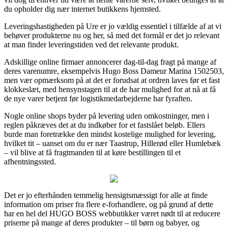
du opholder dig nær internet butikkens hjemsted.
Leveringshastigheden på Ure er jo vældig essentiel i tilfælde af at vi
behøver produkterne nu og her, så med det formål er det jo relevant
at man finder leveringstiden ved det relevante produkt.
Adskillige online firmaer annoncerer dag-til-dag fragt på mange af
deres varenumre, eksempelvis Hugo Boss Dameur Marina 1502503,
men vær opmærksom på at det er forudsat at ordren laves før et fast
klokkeslæt, med hensynstagen til at de har mulighed for at nå at få
de nye varer betjent før logistikmedarbejderne har fyraften.
Nogle online shops byder på levering uden omkostninger, men i
reglen påkræves det at du indkøber for et fastslået beløb. Ellers
burde man foretrække den mindst kostelige mulighed for levering,
hvilket tit – uanset om du er nær Taastrup, Hillerød eller Humlebæk
– vil blive at få fragtmanden til at køre bestillingen til et
afhentningssted.
Det er jo efterhånden temmelig hensigtsmæssigt for alle at finde
information om priser fra flere e-forhandlere, og på grund af dette
har en hel del HUGO BOSS webbutikker været nødt til at reducere
priserne på mange af deres produkter – til børn og babyer, og