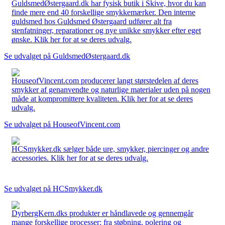
GuldsmedØstergaard.dk har fysisk butik i Skive, hvor du kan
finde mere end 40 forskellige smykkemærker. Den interne
guldsmed hos Guldsmed Østergaard udfører alt fra
stenfatninger, reparationer og nye unikke smykker efter eget
ønske. Klik her for at se deres udvalg.
Se udvalget på GuldsmedØstergaard.dk
HouseofVincent.com producerer langt størstedelen af deres
smykker af genanvendte og naturlige materialer uden på nogen
måde at kompromittere kvaliteten. Klik her for at se deres
udvalg.
Se udvalget på HouseofVincent.com
HCSmykker.dk sælger både ure, smykker, piercinger og andre
accessories. Klik her for at se deres udvalg.
Se udvalget på HCSmykker.dk
DyrbergKern.dks produkter er håndlavede og gennemgår
mange forskellige processer: fra støbning, polering og