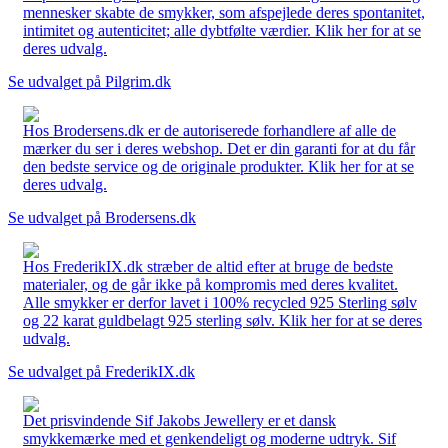
mennesker skabte de smykker, som afspejlede deres spontanitet,
intimitet og autenticitet; alle dybtfølte værdier. Klik her for at se
deres udvalg.
Se udvalget på Pilgrim.dk
Hos Brodersens.dk er de autoriserede forhandlere af alle de
mærker du ser i deres webshop. Det er din garanti for at du får
den bedste service og de originale produkter. Klik her for at se
deres udvalg.
Se udvalget på Brodersens.dk
Hos FrederikIX.dk stræber de altid efter at bruge de bedste
materialer, og de går ikke på kompromis med deres kvalitet.
Alle smykker er derfor lavet i 100% recycled 925 Sterling sølv
og 22 karat guldbelagt 925 sterling sølv. Klik her for at se deres
udvalg.
Se udvalget på FrederikIX.dk
Det prisvindende Sif Jakobs Jewellery er et dansk
smykkemærke med et genkendeligt og moderne udtryk. Sif