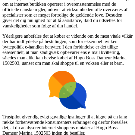
om at internet butikken opererer i overensstemmelse med de
officielle danske regler, udover at virksomheden ofte overværes af
specialister som er meget fortrolige de gældende love. Desuden
giver det dig mulighed for at få assistance, ifald du udsættes for
vanskeligheder som følge af din handel.
Yderligere anbefales det at køber er vidende om de mest vitale vilkår
der har indflydelse på bestillingen, som for eksempel hvilken
byttepolitik e-handlen benytter. I den forbindelse er det tillige
essesentielt, at man stadigvæk opbevarer ens e-mail kvittering,
således man altid kan bevise købet af Hugo Boss Dameur Marina
1502503, uanset om man skal shoppe til en voksen eller et barn.
Trustpilot giver dig evigt gavnlige løsninger til at kigge på en lang
række forhenværende konsumenters erfaringer og derfor foreslåes
det, at du analyserer internet shoppens omtaler af Hugo Boss
Dameur Marina 1502503 inden du bestiller.