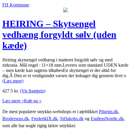
FH Kommune
HEIRING – Skytsengel
vedhæng forgyldt sølv (uden
kæde)
Heiring skytsengel vedhæng i matteret forgyldt sølv og med
zirkonia. Mål engel : 11×18 mm.Leveres som standard UDEN kæde
– men kæde kan sagtens tilkøbesEn skytsengel er der altid for
dig.Â Den er et venligsindet væsen der ledsager dig gennem livet o
(Læs mere)
427.5
kr.
(Vis fragtpris)
Læs mere »
Køb nu »
De mest populære smykke-webshops er i øjeblikket
Pilgrim.dk
,
Brodersens.dk
,
FrederikIX.dk
,
SifJakobs.dk
og
EndlessNordic.dk
,
som alle har nogle rigtig lækre smykker.