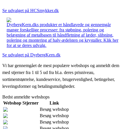
Se udvalget på HCSmykker.dk
DyrbergKern.dks produkter er håndlavede og gennemgår
mange forskellige processer: fra støbning, polering og
belægning af metalbasen til håndfletning af læder, slibning,
polering og montering af halv-ædelsten og krystaller. Klik her
for at se deres udvalg.
Se udvalget på DyrbergKern.dk
Vi har gennemgået de mest populære webshops og anmeldt dem
med stjerner fra 1 til 5 ud fra bl.a. deres prisniveau,
sortimentstørrelse, kundeservice, brugervenlighed, betingelser,
leveringsformer og betalingsmuligheder.
Bedst anmeldte webshops
Webshop
Stjerner
Link
Besøg webshop
Besøg webshop
Besøg webshop
Besøg webshop