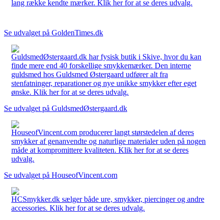
lang række kendte mærker. Klik her for at se deres udvalg.
Se udvalget på GoldenTimes.dk
GuldsmedØstergaard.dk har fysisk butik i Skive, hvor du kan
finde mere end 40 forskellige smykkemærker. Den interne
guldsmed hos Guldsmed Østergaard udfører alt fra
stenfatninger, reparationer og nye unikke smykker efter eget
ønske. Klik her for at se deres udvalg.
Se udvalget på GuldsmedØstergaard.dk
HouseofVincent.com producerer langt størstedelen af deres
smykker af genanvendte og naturlige materialer uden på nogen
måde at kompromittere kvaliteten. Klik her for at se deres
udvalg.
Se udvalget på HouseofVincent.com
HCSmykker.dk sælger både ure, smykker, piercinger og andre
accessories. Klik her for at se deres udvalg.