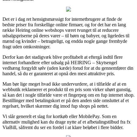
Det er i dag ret hensigtsmæssigt for internetbrugere at finde de
bedste priser fra forskellige online firmaer, og for det har en lang
række Heiring online webshops været tvunget til at reducere
udsalgspriserne på deres varer – til børn og babyer, og ligeledes til
mænd og kvinder – betragteligt, og endda nogle gange frembyde
fragt uden omkostninger.
Derfor kan det stadigvæk blive profitabelt at eftergå indtil flere
internet forhandlere efter udsalg på HEIRING – Skytsengel
vedhæng forgyldt sølv (uden kæde) forud for at du gennemfører din
handel, så du er garanteret at opnå den mest attraktive pris.
Man bør lige meget hvad ikke undervurdere, at i tilfælde af at en
webbutik reklamerer et produkt til en pris som virker uhørt gunstig,
så kan det i nogle tilfælde være et fingerpeg om en fup internet shop.
Bestillinger med betalingskort er på den anden side omsluttet af et
regelsæt, hvilket skærmer dig imod fup shops på nettet.
Vi slår generelt et slag for kortkøb eller MobilePay. Som en
alternativ mulighed kan du drage nytte af et afbetalingstilbud fra fx
ViaBill, såfremt du ser en fordel i at klare beløbet i flere bidder.