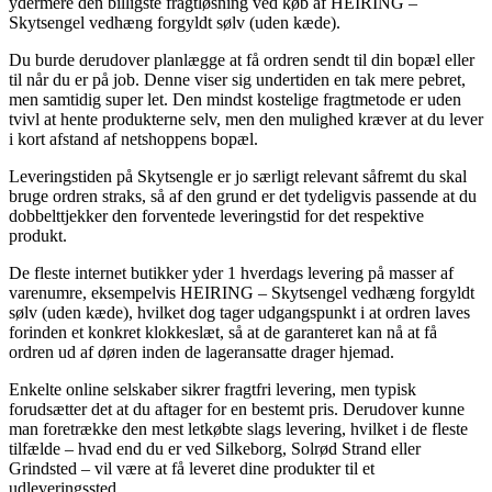
ydermere den billigste fragtløsning ved køb af HEIRING –
Skytsengel vedhæng forgyldt sølv (uden kæde).
Du burde derudover planlægge at få ordren sendt til din bopæl eller
til når du er på job. Denne viser sig undertiden en tak mere pebret,
men samtidig super let. Den mindst kostelige fragtmetode er uden
tvivl at hente produkterne selv, men den mulighed kræver at du lever
i kort afstand af netshoppens bopæl.
Leveringstiden på Skytsengle er jo særligt relevant såfremt du skal
bruge ordren straks, så af den grund er det tydeligvis passende at du
dobbelttjekker den forventede leveringstid for det respektive
produkt.
De fleste internet butikker yder 1 hverdags levering på masser af
varenumre, eksempelvis HEIRING – Skytsengel vedhæng forgyldt
sølv (uden kæde), hvilket dog tager udgangspunkt i at ordren laves
forinden et konkret klokkeslæt, så at de garanteret kan nå at få
ordren ud af døren inden de lageransatte drager hjemad.
Enkelte online selskaber sikrer fragtfri levering, men typisk
forudsætter det at du aftager for en bestemt pris. Derudover kunne
man foretrække den mest letkøbte slags levering, hvilket i de fleste
tilfælde – hvad end du er ved Silkeborg, Solrød Strand eller
Grindsted – vil være at få leveret dine produkter til et
udleveringssted.