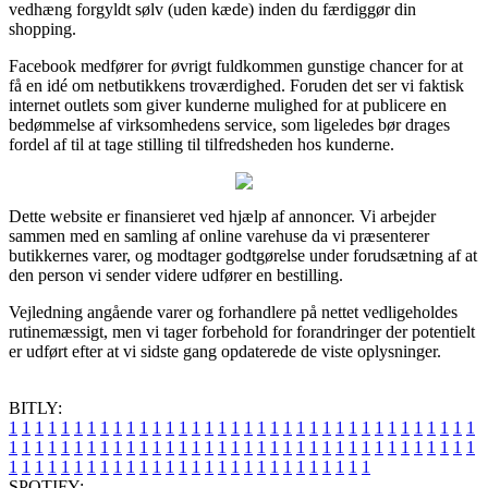
vedhæng forgyldt sølv (uden kæde) inden du færdiggør din
shopping.
Facebook medfører for øvrigt fuldkommen gunstige chancer for at
få en idé om netbutikkens troværdighed. Foruden det ser vi faktisk
internet outlets som giver kunderne mulighed for at publicere en
bedømmelse af virksomhedens service, som ligeledes bør drages
fordel af til at tage stilling til tilfredsheden hos kunderne.
Dette website er finansieret ved hjælp af annoncer. Vi arbejder
sammen med en samling af online varehuse da vi præsenterer
butikkernes varer, og modtager godtgørelse under forudsætning af at
den person vi sender videre udfører en bestilling.
Vejledning angående varer og forhandlere på nettet vedligeholdes
rutinemæssigt, men vi tager forbehold for forandringer der potentielt
er udført efter at vi sidste gang opdaterede de viste oplysninger.
BITLY:
1
1
1
1
1
1
1
1
1
1
1
1
1
1
1
1
1
1
1
1
1
1
1
1
1
1
1
1
1
1
1
1
1
1
1
1
1
1
1
1
1
1
1
1
1
1
1
1
1
1
1
1
1
1
1
1
1
1
1
1
1
1
1
1
1
1
1
1
1
1
1
1
1
1
1
1
1
1
1
1
1
1
1
1
1
1
1
1
1
1
1
1
1
1
1
1
1
1
1
1
SPOTIFY: