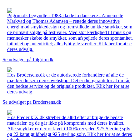
Pilgrim.dk begyndte i 1983, da de to danskere - Annemette
Markvad og Thomas Adamsen – rettede deres innovative
energi mod smykkedesign og fremstillede unikke smykker, som
de primært solgte på festivaler. Med stor kærlighed til musik og
mennesker skabte de smykker, som afspejlede deres spontanitet,
intimitet og autenticitet; alle dybtfølte værdier. Klik her for at se
deres udvalg.
Se udvalget på Pilgrim.dk
Hos Brodersens.dk er de autoriserede forhandlere af alle de
mærker du ser i deres webshop. Det er din garanti for at du får
den bedste service og de originale produkter. Klik her for at se
deres udvalg.
Se udvalget på Brodersens.dk
Hos FrederikIX.dk stræber de altid efter at bruge de bedste
materialer, og de går ikke på kompromis med deres kvalitet.
Alle smykker er derfor lavet i 100% recycled 925 Sterling sølv
og 22 karat guldbelagt 925 sterling sølv. Klik her for at se deres
udvalg.