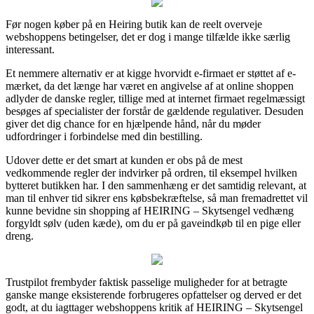
Før nogen køber på en Heiring butik kan de reelt overveje
webshoppens betingelser, det er dog i mange tilfælde ikke særlig
interessant.
Et nemmere alternativ er at kigge hvorvidt e-firmaet er støttet af e-
mærket, da det længe har været en angivelse af at online shoppen
adlyder de danske regler, tillige med at internet firmaet regelmæssigt
besøges af specialister der forstår de gældende regulativer. Desuden
giver det dig chance for en hjælpende hånd, når du møder
udfordringer i forbindelse med din bestilling.
Udover dette er det smart at kunden er obs på de mest
vedkommende regler der indvirker på ordren, til eksempel hvilken
bytteret butikken har. I den sammenhæng er det samtidig relevant, at
man til enhver tid sikrer ens købsbekræftelse, så man fremadrettet vil
kunne bevidne sin shopping af HEIRING – Skytsengel vedhæng
forgyldt sølv (uden kæde), om du er på gaveindkøb til en pige eller
dreng.
Trustpilot frembyder faktisk passelige muligheder for at betragte
ganske mange eksisterende forbrugeres opfattelser og derved er det
godt, at du iagttager webshoppens kritik af HEIRING – Skytsengel