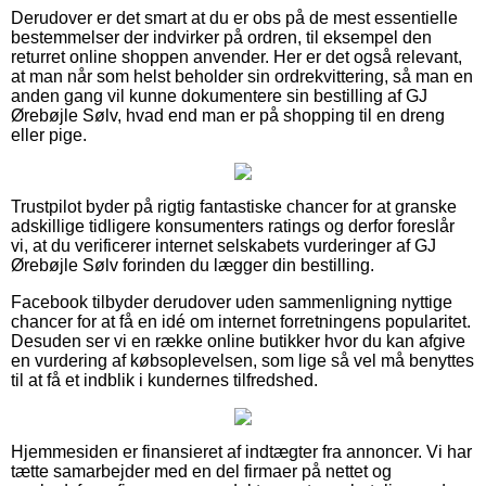
Derudover er det smart at du er obs på de mest essentielle
bestemmelser der indvirker på ordren, til eksempel den
returret online shoppen anvender. Her er det også relevant,
at man når som helst beholder sin ordrekvittering, så man en
anden gang vil kunne dokumentere sin bestilling af GJ
Ørebøjle Sølv, hvad end man er på shopping til en dreng
eller pige.
Trustpilot byder på rigtig fantastiske chancer for at granske
adskillige tidligere konsumenters ratings og derfor foreslår
vi, at du verificerer internet selskabets vurderinger af GJ
Ørebøjle Sølv forinden du lægger din bestilling.
Facebook tilbyder derudover uden sammenligning nyttige
chancer for at få en idé om internet forretningens popularitet.
Desuden ser vi en række online butikker hvor du kan afgive
en vurdering af købsoplevelsen, som lige så vel må benyttes
til at få et indblik i kundernes tilfredshed.
Hjemmesiden er finansieret af indtægter fra annoncer. Vi har
tætte samarbejder med en del firmaer på nettet og