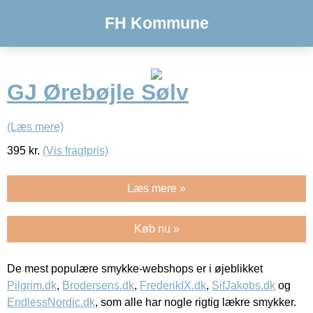
FH Kommune
GJ Ørebøjle Sølv
(Læs mere)
395
kr.
(Vis fragtpris)
Læs mere »
Køb nu »
De mest populære smykke-webshops er i øjeblikket
Pilgrim.dk
,
Brodersens.dk
,
FrederikIX.dk
,
SifJakobs.dk
og
EndlessNordic.dk
, som alle har nogle rigtig lækre smykker.