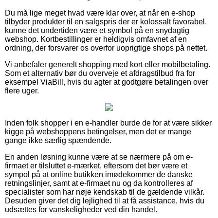
Du må lige meget hvad være klar over, at når en e-shop
tilbyder produkter til en salgspris der er kolossalt favorabel,
kunne det undertiden være et symbol på en snydagtig
webshop. Kortbestillinger er heldigvis omfavnet af en
ordning, der forsvarer os overfor uoprigtige shops på nettet.
Vi anbefaler generelt shopping med kort eller mobilbetaling.
Som et alternativ bør du overveje et afdragstilbud fra for
eksempel ViaBill, hvis du agter at godtgøre betalingen over
flere uger.
Inden folk shopper i en e-handler burde de for at være sikker
kigge på webshoppens betingelser, men det er mange
gange ikke særlig spændende.
En anden løsning kunne være at se nærmere på om e-
firmaet er tilsluttet e-mærket, eftersom det bør være et
sympol på at online butikken imødekommer de danske
retningslinjer, samt at e-firmaet nu og da kontrolleres af
specialister som har nøje kendskab til de gældende vilkår.
Desuden giver det dig lejlighed til at få assistance, hvis du
udsættes for vanskeligheder ved din handel.