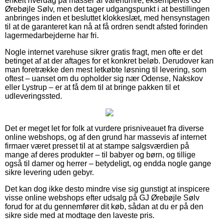
enkelt hverdag på masser af varenumre, eksempelvis GJ
Ørebøjle Sølv, men det tager udgangspunkt i at bestillingen
anbringes inden et besluttet klokkeslæt, med hensynstagen
til at de garanteret kan nå at få ordren sendt afsted forinden
lagermedarbejderne har fri.
Nogle internet varehuse sikrer gratis fragt, men ofte er det
betinget af at der aftages for et konkret beløb. Derudover kan
man foretrække den mest letkøbte løsning til levering, som
oftest – uanset om du opholder sig nær Odense, Nakskov
eller Lystrup – er at få dem til at bringe pakken til et
udleveringssted.
Det er meget let for folk at vurdere prisniveauet fra diverse
online webshops, og af den grund har massevis af internet
firmaer været presset til at at stampe salgsværdien på
mange af deres produkter – til babyer og børn, og tillige
også til damer og herrer – betydeligt, og endda nogle gange
sikre levering uden gebyr.
Det kan dog ikke desto mindre vise sig gunstigt at inspicere
visse online webshops efter udsalg på GJ Ørebøjle Sølv
forud for at du gennemfører dit køb, sådan at du er på den
sikre side med at modtage den laveste pris.