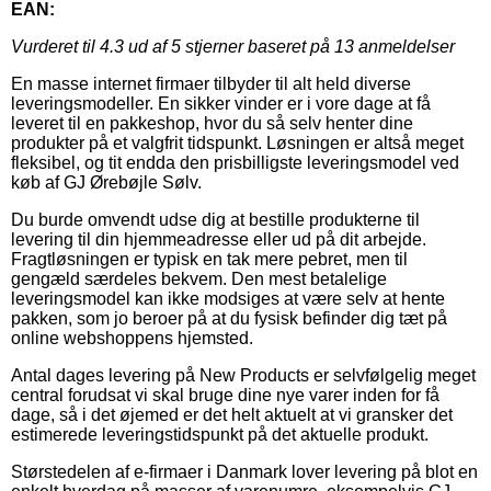
EAN:
Vurderet til
4.3
ud af 5 stjerner baseret på
13
anmeldelser
En masse internet firmaer tilbyder til alt held diverse
leveringsmodeller. En sikker vinder er i vore dage at få
leveret til en pakkeshop, hvor du så selv henter dine
produkter på et valgfrit tidspunkt. Løsningen er altså meget
fleksibel, og tit endda den prisbilligste leveringsmodel ved
køb af GJ Ørebøjle Sølv.
Du burde omvendt udse dig at bestille produkterne til
levering til din hjemmeadresse eller ud på dit arbejde.
Fragtløsningen er typisk en tak mere pebret, men til
gengæld særdeles bekvem. Den mest betalelige
leveringsmodel kan ikke modsiges at være selv at hente
pakken, som jo beroer på at du fysisk befinder dig tæt på
online webshoppens hjemsted.
Antal dages levering på New Products er selvfølgelig meget
central forudsat vi skal bruge dine nye varer inden for få
dage, så i det øjemed er det helt aktuelt at vi gransker det
estimerede leveringstidspunkt på det aktuelle produkt.
Størstedelen af e-firmaer i Danmark lover levering på blot en