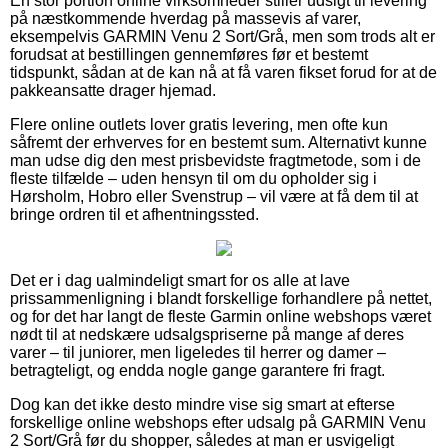
En stor portion online virksomheder stiller udsigt til levering
på næstkommende hverdag på massevis af varer,
eksempelvis GARMIN Venu 2 Sort/Grå, men som trods alt er
forudsat at bestillingen gennemføres før et bestemt
tidspunkt, sådan at de kan nå at få varen fikset forud for at de
pakkeansatte drager hjemad.
Flere online outlets lover gratis levering, men ofte kun
såfremt der erhverves for en bestemt sum. Alternativt kunne
man udse dig den mest prisbevidste fragtmetode, som i de
fleste tilfælde – uden hensyn til om du opholder sig i
Hørsholm, Hobro eller Svenstrup – vil være at få dem til at
bringe ordren til et afhentningssted.
Det er i dag ualmindeligt smart for os alle at lave
prissammenligning i blandt forskellige forhandlere på nettet,
og for det har langt de fleste Garmin online webshops været
nødt til at nedskære udsalgspriserne på mange af deres
varer – til juniorer, men ligeledes til herrer og damer –
betragteligt, og endda nogle gange garantere fri fragt.
Dog kan det ikke desto mindre vise sig smart at efterse
forskellige online webshops efter udsalg på GARMIN Venu
2 Sort/Grå før du shopper, således at man er usvigeligt