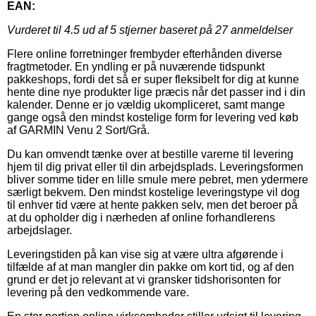
EAN:
Vurderet til
4.5
ud af 5 stjerner baseret på
27
anmeldelser
Flere online forretninger frembyder efterhånden diverse
fragtmetoder. En yndling er på nuværende tidspunkt
pakkeshops, fordi det så er super fleksibelt for dig at kunne
hente dine nye produkter lige præcis når det passer ind i din
kalender. Denne er jo vældig ukompliceret, samt mange
gange også den mindst kostelige form for levering ved køb
af GARMIN Venu 2 Sort/Grå.
Du kan omvendt tænke over at bestille varerne til levering
hjem til dig privat eller til din arbejdsplads. Leveringsformen
bliver somme tider en lille smule mere pebret, men ydermere
særligt bekvem. Den mindst kostelige leveringstype vil dog
til enhver tid være at hente pakken selv, men det beroer på
at du opholder dig i nærheden af online forhandlerens
arbejdslager.
Leveringstiden på kan vise sig at være ultra afgørende i
tilfælde af at man mangler din pakke om kort tid, og af den
grund er det jo relevant at vi gransker tidshorisonten for
levering på den vedkommende vare.