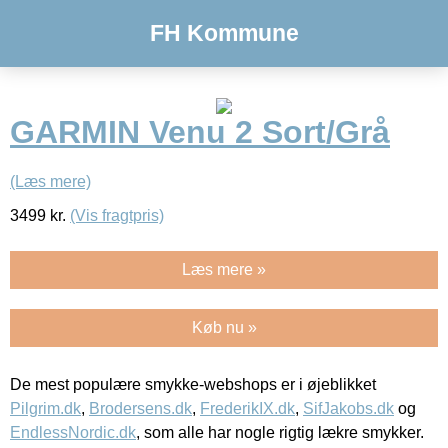
FH Kommune
GARMIN Venu 2 Sort/Grå
(Læs mere)
3499
kr.
(Vis fragtpris)
Læs mere »
Køb nu »
De mest populære smykke-webshops er i øjeblikket
Pilgrim.dk
,
Brodersens.dk
,
FrederikIX.dk
,
SifJakobs.dk
og
EndlessNordic.dk
, som alle har nogle rigtig lækre smykker.