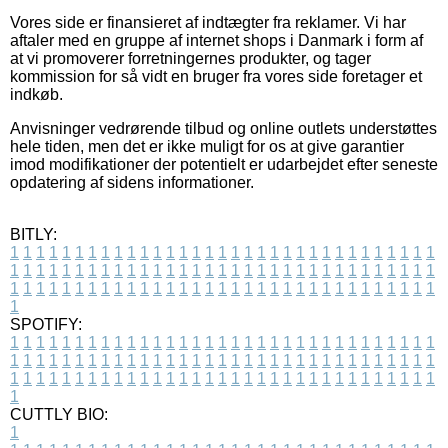
Vores side er finansieret af indtægter fra reklamer. Vi har
aftaler med en gruppe af internet shops i Danmark i form af
at vi promoverer forretningernes produkter, og tager
kommission for så vidt en bruger fra vores side foretager et
indkøb.
Anvisninger vedrørende tilbud og online outlets understøttes
hele tiden, men det er ikke muligt for os at give garantier
imod modifikationer der potentielt er udarbejdet efter seneste
opdatering af sidens informationer.
BITLY:
1
1
1
1
1
1
1
1
1
1
1
1
1
1
1
1
1
1
1
1
1
1
1
1
1
1
1
1
1
1
1
1
1
1
1
1
1
1
1
1
1
1
1
1
1
1
1
1
1
1
1
1
1
1
1
1
1
1
1
1
1
1
1
1
1
1
1
1
1
1
1
1
1
1
1
1
1
1
1
1
1
1
1
1
1
1
1
1
1
1
1
1
1
1
1
1
1
1
1
1
SPOTIFY:
1
1
1
1
1
1
1
1
1
1
1
1
1
1
1
1
1
1
1
1
1
1
1
1
1
1
1
1
1
1
1
1
1
1
1
1
1
1
1
1
1
1
1
1
1
1
1
1
1
1
1
1
1
1
1
1
1
1
1
1
1
1
1
1
1
1
1
1
1
1
1
1
1
1
1
1
1
1
1
1
1
1
1
1
1
1
1
1
1
1
1
1
1
1
1
1
1
1
1
1
CUTTLY BIO:
1