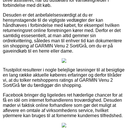
blive assisteret, når du udsættes for vanskeligheder i
forbindelse med dit køb.
Desuden er det anbefalelsesværdigt at du er
hensynstagende til de vigtigste vedtægter der kan
håndhæves i forbindelse med købet, for eksempel hvilken
returneringsret online forretningen kører med. Derfor er det
samtidig essesentielt, at man altid gemmer sin
ordrekvittering, således man til enhver tid kan dokumentere
sin shopping af GARMIN Venu 2 Sort/Grå, om du er på
gaveindkøb til en herre eller dame.
Trustpilot resulterer i nogle belejlige løsninger til at besigtige
en lang række aktuelle køberes erfaringer og derfor tilråder
vi, at du tolker netshoppens ratings af GARMIN Venu 2
Sort/Grå før du færdiggør din shopping.
Facebook bringer dig ligeledes ret hæderlige chancer for at
få en idé om internet forhandlerens troværdighed. Desuden
møder vi faktisk online forhandlere som gør det muligt at
aflevere en omtale af virksomhedens service, hvilket
ydermere kan bruges til at fornemme kundernes tilfredshed.