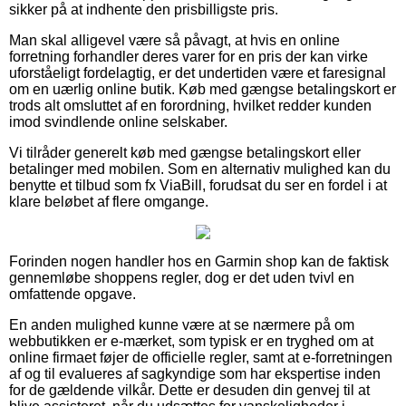
sikker på at indhente den prisbilligste pris.
Man skal alligevel være så påvagt, at hvis en online
forretning forhandler deres varer for en pris der kan virke
uforståeligt fordelagtig, er det undertiden være et faresignal
om en uærlig online butik. Køb med gængse betalingskort er
trods alt omsluttet af en forordning, hvilket redder kunden
imod svindlende online selskaber.
Vi tilråder generelt køb med gængse betalingskort eller
betalinger med mobilen. Som en alternativ mulighed kan du
benytte et tilbud som fx ViaBill, forudsat du ser en fordel i at
klare beløbet af flere omgange.
Forinden nogen handler hos en Garmin shop kan de faktisk
gennemløbe shoppens regler, dog er det uden tvivl en
omfattende opgave.
En anden mulighed kunne være at se nærmere på om
webbutikken er e-mærket, som typisk er en tryghed om at
online firmaet føjer de officielle regler, samt at e-forretningen
af og til evalueres af sagkyndige som har ekspertise inden
for de gældende vilkår. Dette er desuden din genvej til at