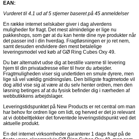
EAN:
Vurderet til
4.1
ud af 5 stjerner baseret på
45
anmeldelser
En række internet selskaber giver i dag alverdens
muligheder for fragt. Det mest almindelige er lige nu
pakkeshops, som gør at du kan hente dine nye produkter når
det passer ind i din hverdag. Fragtløsningen er jo ret nem,
samt desuden endvidere den mest betalelige
leveringsmodel ved køb af GØ Ring Cubes Oxy 49.
Du bør alternativt udse dig at bestille varerne til levering
hjem til din privatadresse eller til hvor du arbejder.
Fragtmuligheden viser sig undertiden en smule dyrere, men
lige så vel vældig gnidningsløs. Den billigste fragtmetode vil
dog altid vise sig at være at du selv henter ordren, men den
løsning betinges af at du fysisk befinder dig i nærheden af
webbutikkens arbejdslager.
Leveringstidspunktet på New Products er ret central om man
har behov for ordren lige om lidt, og herved er det jo relevant
at vi dobbelttjekker det forventede leveringstidspunkt ved det
aktuelle produkt.
En del internet virksomheder garanterer 1 dags fragt på de