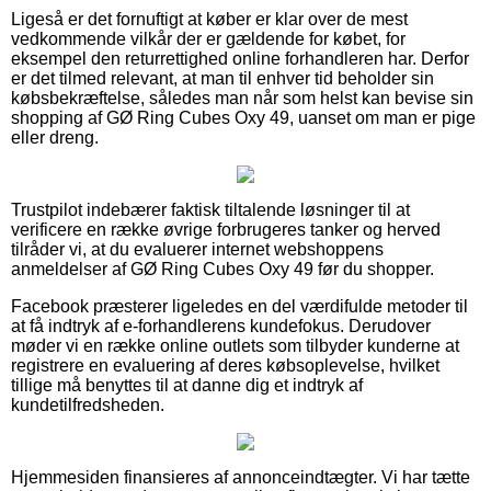
Ligeså er det fornuftigt at køber er klar over de mest
vedkommende vilkår der er gældende for købet, for
eksempel den returrettighed online forhandleren har. Derfor
er det tilmed relevant, at man til enhver tid beholder sin
købsbekræftelse, således man når som helst kan bevise sin
shopping af GØ Ring Cubes Oxy 49, uanset om man er pige
eller dreng.
Trustpilot indebærer faktisk tiltalende løsninger til at
verificere en række øvrige forbrugeres tanker og herved
tilråder vi, at du evaluerer internet webshoppens
anmeldelser af GØ Ring Cubes Oxy 49 før du shopper.
Facebook præsterer ligeledes en del værdifulde metoder til
at få indtryk af e-forhandlerens kundefokus. Derudover
møder vi en række online outlets som tilbyder kunderne at
registrere en evaluering af deres købsoplevelse, hvilket
tillige må benyttes til at danne dig et indtryk af
kundetilfredsheden.
Hjemmesiden finansieres af annonceindtægter. Vi har tætte