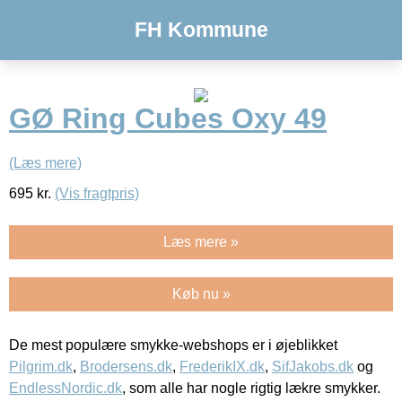
FH Kommune
GØ Ring Cubes Oxy 49
(Læs mere)
695
kr.
(Vis fragtpris)
Læs mere »
Køb nu »
De mest populære smykke-webshops er i øjeblikket
Pilgrim.dk
,
Brodersens.dk
,
FrederikIX.dk
,
SifJakobs.dk
og
EndlessNordic.dk
, som alle har nogle rigtig lækre smykker.