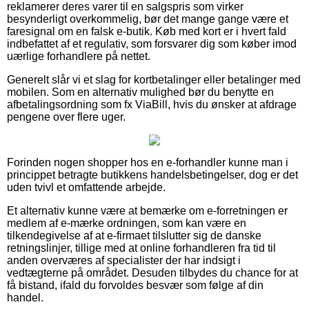
reklamerer deres varer til en salgspris som virker
besynderligt overkommelig, bør det mange gange være et
faresignal om en falsk e-butik. Køb med kort er i hvert fald
indbefattet af et regulativ, som forsvarer dig som køber imod
uærlige forhandlere på nettet.
Generelt slår vi et slag for kortbetalinger eller betalinger med
mobilen. Som en alternativ mulighed bør du benytte en
afbetalingsordning som fx ViaBill, hvis du ønsker at afdrage
pengene over flere uger.
Forinden nogen shopper hos en e-forhandler kunne man i
princippet betragte butikkens handelsbetingelser, dog er det
uden tvivl et omfattende arbejde.
Et alternativ kunne være at bemærke om e-forretningen er
medlem af e-mærke ordningen, som kan være en
tilkendegivelse af at e-firmaet tilslutter sig de danske
retningslinjer, tillige med at online forhandleren fra tid til
anden overværes af specialister der har indsigt i
vedtægterne på området. Desuden tilbydes du chance for at
få bistand, ifald du forvoldes besvær som følge af din
handel.