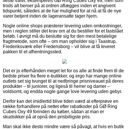
fleste varer, eksempelvis GØ Ring Cubes Oxy 49, men som
trods alt beroer på at ordren aflægges inden et angivent
tidspunkt, således at de har mulighed for at nå at få de nye
varer betjent inden de lageransatte tager hjem.
Nogle online shops præsterer levering uden omkostninger,
men i reglen stiller det krav om at du bestiller for et fastslået
beløb. I øvrigt må du beslutte sig for den mest betalelige
fragtmetode, som ofte – om man opholder sig i Taastrup,
Frederiksværk eller Fredensborg – vil blive at få leveret
pakken til et afhentningssted.
Det er jo efterhånden meget let for os alle at finde frem til de
bedste priser fra flere e-butikker, og ergo har mange online
outlets set sig tvunget til at nedbringe prisniveauet på deres
produkter – til juniorer, og ligeså til herrer og damer –
voldsomt, og endda nogle gange love levering uden gebyr.
Derfor kan det imidlertid blive tiden værd at efterprøve en
række forhandlere på nettet efter rabatkoder på GØ Ring
Cubes Oxy 49 forinden du køber, sådan at man er
skudsikker på at opnå den prisbilligste pris.
Man skal ikke desto mindre være så påvagt, at hvis en butik