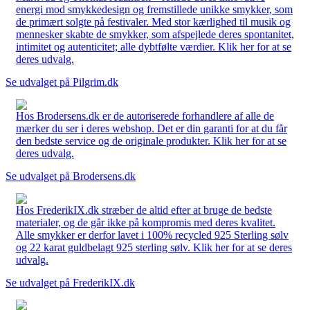
energi mod smykkedesign og fremstillede unikke smykker, som
de primært solgte på festivaler. Med stor kærlighed til musik og
mennesker skabte de smykker, som afspejlede deres spontanitet,
intimitet og autenticitet; alle dybtfølte værdier. Klik her for at se
deres udvalg.
Se udvalget på Pilgrim.dk
Hos Brodersens.dk er de autoriserede forhandlere af alle de
mærker du ser i deres webshop. Det er din garanti for at du får
den bedste service og de originale produkter. Klik her for at se
deres udvalg.
Se udvalget på Brodersens.dk
Hos FrederikIX.dk stræber de altid efter at bruge de bedste
materialer, og de går ikke på kompromis med deres kvalitet.
Alle smykker er derfor lavet i 100% recycled 925 Sterling sølv
og 22 karat guldbelagt 925 sterling sølv. Klik her for at se deres
udvalg.
Se udvalget på FrederikIX.dk