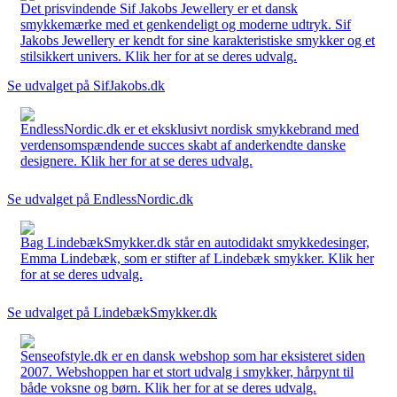
Det prisvindende Sif Jakobs Jewellery er et dansk
smykkemærke med et genkendeligt og moderne udtryk. Sif
Jakobs Jewellery er kendt for sine karakteristiske smykker og et
stilsikkert univers. Klik her for at se deres udvalg.
Se udvalget på SifJakobs.dk
EndlessNordic.dk er et eksklusivt nordisk smykkebrand med
verdensomspændende succes skabt af anderkendte danske
designere. Klik her for at se deres udvalg.
Se udvalget på EndlessNordic.dk
Bag LindebækSmykker.dk står en autodidakt smykkedesinger,
Emma Lindebæk, som er stifter af Lindebæk smykker. Klik her
for at se deres udvalg.
Se udvalget på LindebækSmykker.dk
Senseofstyle.dk er en dansk webshop som har eksisteret siden
2007. Webshoppen har et stort udvalg i smykker, hårpynt til
både voksne og børn. Klik her for at se deres udvalg.