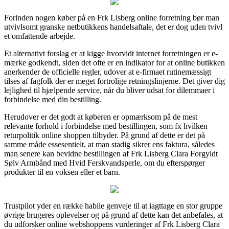
Forinden nogen køber på en Frk Lisberg online forretning bør man
utvivlsomt granske netbutikkens handelsaftale, det er dog uden tvivl
et omfattende arbejde.
Et alternativt forslag er at kigge hvorvidt internet forretningen er e-
mærke godkendt, siden det ofte er en indikator for at online butikken
anerkender de officielle regler, udover at e-firmaet rutinemæssigt
tilses af fagfolk der er meget fortrolige retningslinjerne. Det giver dig
lejlighed til hjælpende service, når du bliver udsat for dilemmaer i
forbindelse med din bestilling.
Herudover er det godt at køberen er opmærksom på de mest
relevante forhold i forbindelse med bestillingen, som fx hvilken
returpolitik online shoppen tilbyder. På grund af dette er det på
samme måde essesentielt, at man stadig sikrer ens faktura, således
man senere kan bevidne bestillingen af Frk Lisberg Clara Forgyldt
Sølv Armbånd med Hvid Ferskvandsperle, om du efterspørger
produkter til en voksen eller et barn.
Trustpilot yder en række habile genveje til at iagttage en stor gruppe
øvrige brugeres oplevelser og på grund af dette kan det anbefales, at
du udforsker online webshoppens vurderinger af Frk Lisberg Clara