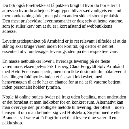
Du bør også foretrække at få pakken bragt til hvor du bor eller til
adressen hvor du arbejder. Fragttypen bliver sædvanligvis en tand
mere omkostningsfuld, men på den anden side ekstremt praktisk.
Den mest prisbevidste leveringsmanér er dog selv at hente varerne,
som jo stiller krav om at du er i kort afstand af webbutikkens
adresse.
Leveringstidspunktet på Armbånd er jo ret relevant i tilfælde af at du
står og skal bruge varen inden for kort tid, og derfor er det ret
essentielt at vi undersøger leveringstiden på den respektive vare.
En masse netbutikker lover 1 hverdags levering på de fleste
varenumre, eksempelvis Frk Lisberg Clara Forgyldt Sølv Armbånd
med Hvid Ferskvandsperle, men som ikke desto mindre påkræver at
bestillingen fuldbyrdes inden et fastsat klokkeslæt, med
hensynstagen til at de har en chance for at nå at få varerne betjent
inden personalet holder fyraften.
Nogle få online outlets byder på fragt uden betaling, men undertiden
er det forudsat at man indkøber for en konkret sum. Alternativt kan
man overveje den prisbilligste metode til levering, der oftest – uden
hensyn til om man befinder sig ved Holstebro, Smørumnedre eller
Brande – vil være at få fragtfirmaet til at levere dine varer til en
pakkeshop.