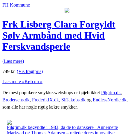
FH Kommune
Frk Lisberg Clara Forgyldt
Sølv Armbånd med Hvid
Ferskvandsperle
(Læs mere)
749
kr.
(Vis fragtpris)
Læs mere »
Køb nu »
De mest populære smykke-webshops er i øjeblikket
Pilgrim.dk
,
Brodersens.dk
,
FrederikIX.dk
,
SifJakobs.dk
og
EndlessNordic.dk
,
som alle har nogle rigtig lækre smykker.
Pilgrim.dk begyndte i 1983, da de to danskere - Annemette
Markvad og Thomas Adamsen – rettede deres innovative