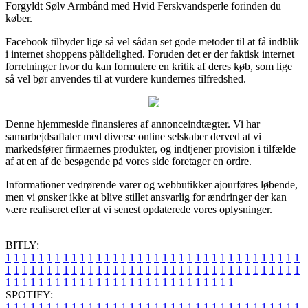
Forgyldt Sølv Armbånd med Hvid Ferskvandsperle forinden du
køber.
Facebook tilbyder lige så vel sådan set gode metoder til at få indblik
i internet shoppens pålidelighed. Foruden det er der faktisk internet
forretninger hvor du kan formulere en kritik af deres køb, som lige
så vel bør anvendes til at vurdere kundernes tilfredshed.
Denne hjemmeside finansieres af annonceindtægter. Vi har
samarbejdsaftaler med diverse online selskaber derved at vi
markedsfører firmaernes produkter, og indtjener provision i tilfælde
af at en af de besøgende på vores side foretager en ordre.
Informationer vedrørende varer og webbutikker ajourføres løbende,
men vi ønsker ikke at blive stillet ansvarlig for ændringer der kan
være realiseret efter at vi senest opdaterede vores oplysninger.
BITLY:
1
1
1
1
1
1
1
1
1
1
1
1
1
1
1
1
1
1
1
1
1
1
1
1
1
1
1
1
1
1
1
1
1
1
1
1
1
1
1
1
1
1
1
1
1
1
1
1
1
1
1
1
1
1
1
1
1
1
1
1
1
1
1
1
1
1
1
1
1
1
1
1
1
1
1
1
1
1
1
1
1
1
1
1
1
1
1
1
1
1
1
1
1
1
1
1
1
1
1
1
SPOTIFY:
1
1
1
1
1
1
1
1
1
1
1
1
1
1
1
1
1
1
1
1
1
1
1
1
1
1
1
1
1
1
1
1
1
1
1
1