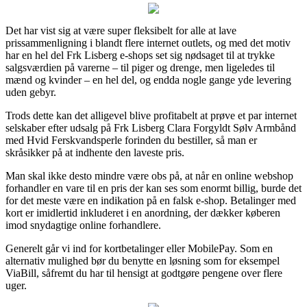
Det har vist sig at være super fleksibelt for alle at lave
prissammenligning i blandt flere internet outlets, og med det motiv
har en hel del Frk Lisberg e-shops set sig nødsaget til at trykke
salgsværdien på varerne – til piger og drenge, men ligeledes til
mænd og kvinder – en hel del, og endda nogle gange yde levering
uden gebyr.
Trods dette kan det alligevel blive profitabelt at prøve et par internet
selskaber efter udsalg på Frk Lisberg Clara Forgyldt Sølv Armbånd
med Hvid Ferskvandsperle forinden du bestiller, så man er
skråsikker på at indhente den laveste pris.
Man skal ikke desto mindre være obs på, at når en online webshop
forhandler en vare til en pris der kan ses som enormt billig, burde det
for det meste være en indikation på en falsk e-shop. Betalinger med
kort er imidlertid inkluderet i en anordning, der dækker køberen
imod snydagtige online forhandlere.
Generelt går vi ind for kortbetalinger eller MobilePay. Som en
alternativ mulighed bør du benytte en løsning som for eksempel
ViaBill, såfremt du har til hensigt at godtgøre pengene over flere
uger.