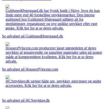
GuldsmedØstergaard.dk har fysisk butik i Skive, hvor du kan
finde mere end 40 forskellige smykkemærker. Den interne
guldsmed hos Guldsmed Østergaard udfører alt fra
stenfatninger, reparationer og nye unikke smykker efter eget
ønske. Klik her for at se deres udvalg.
Se udvalget på GuldsmedØstergaard.dk
HouseofVincent.com producerer langt størstedelen af deres
smykker af genanvendte og naturlige materialer uden på nogen
måde at kompromittere kvaliteten. Klik her for at se deres
udvalg.
Se udvalget på HouseofVincent.com
HCSmykker.dk sælger både ure, smykker, piercinger og andre
accessories. Klik her for at se deres udvalg.
Se udvalget på HCSmykker.dk