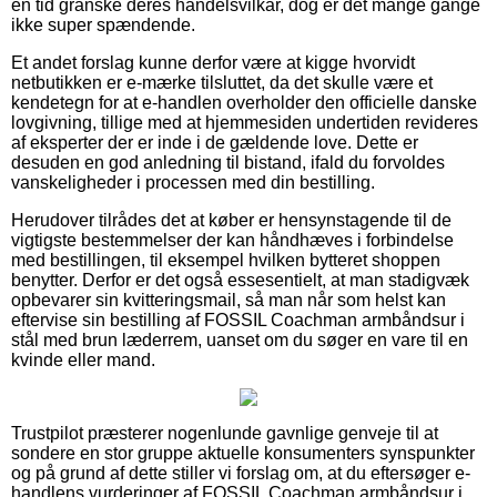
en tid granske deres handelsvilkår, dog er det mange gange
ikke super spændende.
Et andet forslag kunne derfor være at kigge hvorvidt
netbutikken er e-mærke tilsluttet, da det skulle være et
kendetegn for at e-handlen overholder den officielle danske
lovgivning, tillige med at hjemmesiden undertiden revideres
af eksperter der er inde i de gældende love. Dette er
desuden en god anledning til bistand, ifald du forvoldes
vanskeligheder i processen med din bestilling.
Herudover tilrådes det at køber er hensynstagende til de
vigtigste bestemmelser der kan håndhæves i forbindelse
med bestillingen, til eksempel hvilken bytteret shoppen
benytter. Derfor er det også essesentielt, at man stadigvæk
opbevarer sin kvitteringsmail, så man når som helst kan
eftervise sin bestilling af FOSSIL Coachman armbåndsur i
stål med brun læderrem, uanset om du søger en vare til en
kvinde eller mand.
Trustpilot præsterer nogenlunde gavnlige genveje til at
sondere en stor gruppe aktuelle konsumenters synspunkter
og på grund af dette stiller vi forslag om, at du eftersøger e-
handlens vurderinger af FOSSIL Coachman armbåndsur i