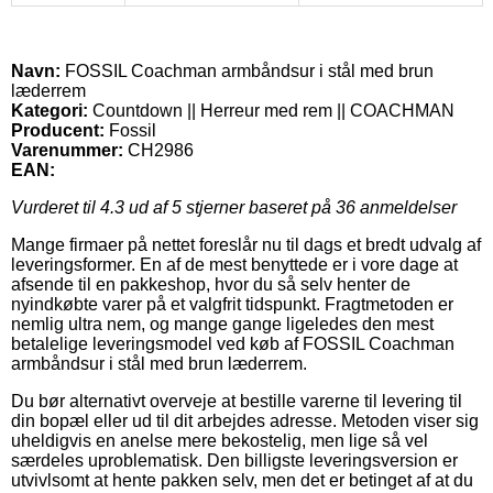
Navn:
FOSSIL Coachman armbåndsur i stål med brun
læderrem
Kategori:
Countdown || Herreur med rem || COACHMAN
Producent:
Fossil
Varenummer:
CH2986
EAN:
Vurderet til
4.3
ud af 5 stjerner baseret på
36
anmeldelser
Mange firmaer på nettet foreslår nu til dags et bredt udvalg af
leveringsformer. En af de mest benyttede er i vore dage at
afsende til en pakkeshop, hvor du så selv henter de
nyindkøbte varer på et valgfrit tidspunkt. Fragtmetoden er
nemlig ultra nem, og mange gange ligeledes den mest
betalelige leveringsmodel ved køb af FOSSIL Coachman
armbåndsur i stål med brun læderrem.
Du bør alternativt overveje at bestille varerne til levering til
din bopæl eller ud til dit arbejdes adresse. Metoden viser sig
uheldigvis en anelse mere bekostelig, men lige så vel
særdeles uproblematisk. Den billigste leveringsversion er
utvivlsomt at hente pakken selv, men det er betinget af at du