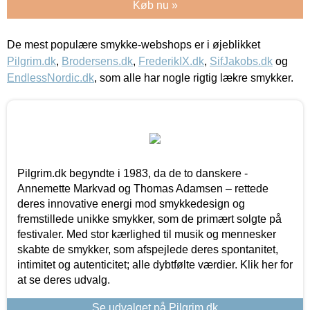
Køb nu »
De mest populære smykke-webshops er i øjeblikket
Pilgrim.dk
,
Brodersens.dk
,
FrederikIX.dk
,
SifJakobs.dk
og
EndlessNordic.dk
, som alle har nogle rigtig lækre smykker.
Pilgrim.dk begyndte i 1983, da de to danskere -
Annemette Markvad og Thomas Adamsen – rettede
deres innovative energi mod smykkedesign og
fremstillede unikke smykker, som de primært solgte på
festivaler. Med stor kærlighed til musik og mennesker
skabte de smykker, som afspejlede deres spontanitet,
intimitet og autenticitet; alle dybtfølte værdier. Klik her for
at se deres udvalg.
Se udvalget på Pilgrim.dk