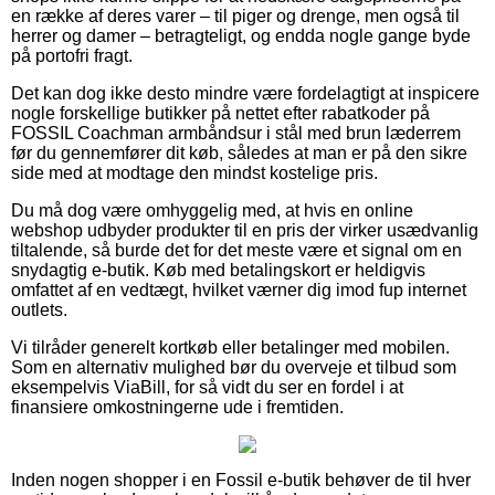
en række af deres varer – til piger og drenge, men også til
herrer og damer – betragteligt, og endda nogle gange byde
på portofri fragt.
Det kan dog ikke desto mindre være fordelagtigt at inspicere
nogle forskellige butikker på nettet efter rabatkoder på
FOSSIL Coachman armbåndsur i stål med brun læderrem
før du gennemfører dit køb, således at man er på den sikre
side med at modtage den mindst kostelige pris.
Du må dog være omhyggelig med, at hvis en online
webshop udbyder produkter til en pris der virker usædvanlig
tiltalende, så burde det for det meste være et signal om en
snydagtig e-butik. Køb med betalingskort er heldigvis
omfattet af en vedtægt, hvilket værner dig imod fup internet
outlets.
Vi tilråder generelt kortkøb eller betalinger med mobilen.
Som en alternativ mulighed bør du overveje et tilbud som
eksempelvis ViaBill, for så vidt du ser en fordel i at
finansiere omkostningerne ude i fremtiden.
Inden nogen shopper i en Fossil e-butik behøver de til hver