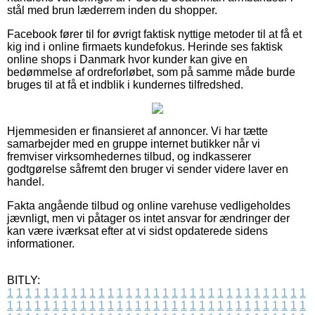
stål med brun læderrem inden du shopper.
Facebook fører til for øvrigt faktisk nyttige metoder til at få et
kig ind i online firmaets kundefokus. Herinde ses faktisk
online shops i Danmark hvor kunder kan give en
bedømmelse af ordreforløbet, som på samme måde burde
bruges til at få et indblik i kundernes tilfredshed.
Hjemmesiden er finansieret af annoncer. Vi har tætte
samarbejder med en gruppe internet butikker når vi
fremviser virksomhedernes tilbud, og indkasserer
godtgørelse såfremt den bruger vi sender videre laver en
handel.
Fakta angående tilbud og online varehuse vedligeholdes
jævnligt, men vi påtager os intet ansvar for ændringer der
kan være iværksat efter at vi sidst opdaterede sidens
informationer.
BITLY:
1
1
1
1
1
1
1
1
1
1
1
1
1
1
1
1
1
1
1
1
1
1
1
1
1
1
1
1
1
1
1
1
1
1
1
1
1
1
1
1
1
1
1
1
1
1
1
1
1
1
1
1
1
1
1
1
1
1
1
1
1
1
1
1
1
1