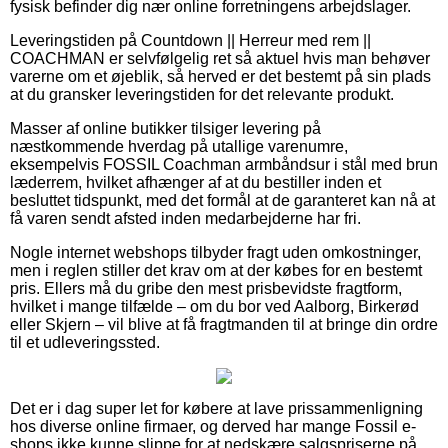
fysisk befinder dig nær online forretningens arbejdslager.
Leveringstiden på Countdown || Herreur med rem ||
COACHMAN er selvfølgelig ret så aktuel hvis man behøver
varerne om et øjeblik, så herved er det bestemt på sin plads
at du gransker leveringstiden for det relevante produkt.
Masser af online butikker tilsiger levering på
næstkommende hverdag på utallige varenumre,
eksempelvis FOSSIL Coachman armbåndsur i stål med brun
læderrem, hvilket afhænger af at du bestiller inden et
besluttet tidspunkt, med det formål at de garanteret kan nå at
få varen sendt afsted inden medarbejderne har fri.
Nogle internet webshops tilbyder fragt uden omkostninger,
men i reglen stiller det krav om at der købes for en bestemt
pris. Ellers må du gribe den mest prisbevidste fragtform,
hvilket i mange tilfælde – om du bor ved Aalborg, Birkerød
eller Skjern – vil blive at få fragtmanden til at bringe din ordre
til et udleveringssted.
Det er i dag super let for købere at lave prissammenligning
hos diverse online firmaer, og derved har mange Fossil e-
shops ikke kunne slippe for at nedskære salgspriserne på