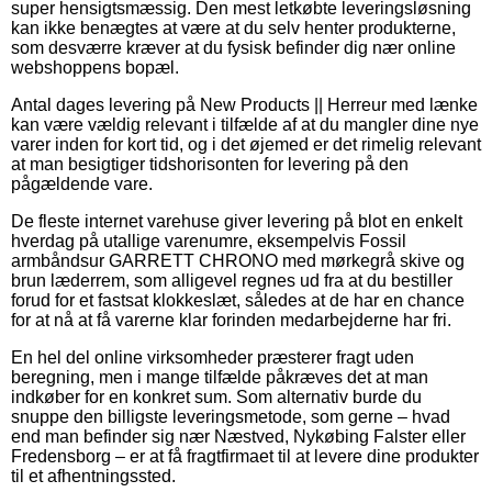
super hensigtsmæssig. Den mest letkøbte leveringsløsning
kan ikke benægtes at være at du selv henter produkterne,
som desværre kræver at du fysisk befinder dig nær online
webshoppens bopæl.
Antal dages levering på New Products || Herreur med lænke
kan være vældig relevant i tilfælde af at du mangler dine nye
varer inden for kort tid, og i det øjemed er det rimelig relevant
at man besigtiger tidshorisonten for levering på den
pågældende vare.
De fleste internet varehuse giver levering på blot en enkelt
hverdag på utallige varenumre, eksempelvis Fossil
armbåndsur GARRETT CHRONO med mørkegrå skive og
brun læderrem, som alligevel regnes ud fra at du bestiller
forud for et fastsat klokkeslæt, således at de har en chance
for at nå at få varerne klar forinden medarbejderne har fri.
En hel del online virksomheder præsterer fragt uden
beregning, men i mange tilfælde påkræves det at man
indkøber for en konkret sum. Som alternativ burde du
snuppe den billigste leveringsmetode, som gerne – hvad
end man befinder sig nær Næstved, Nykøbing Falster eller
Fredensborg – er at få fragtfirmaet til at levere dine produkter
til et afhentningssted.