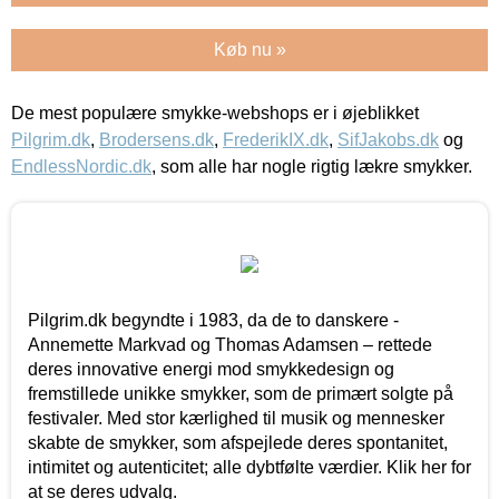
Køb nu »
De mest populære smykke-webshops er i øjeblikket
Pilgrim.dk
,
Brodersens.dk
,
FrederikIX.dk
,
SifJakobs.dk
og
EndlessNordic.dk
, som alle har nogle rigtig lækre smykker.
Pilgrim.dk begyndte i 1983, da de to danskere -
Annemette Markvad og Thomas Adamsen – rettede
deres innovative energi mod smykkedesign og
fremstillede unikke smykker, som de primært solgte på
festivaler. Med stor kærlighed til musik og mennesker
skabte de smykker, som afspejlede deres spontanitet,
intimitet og autenticitet; alle dybtfølte værdier. Klik her for
at se deres udvalg.