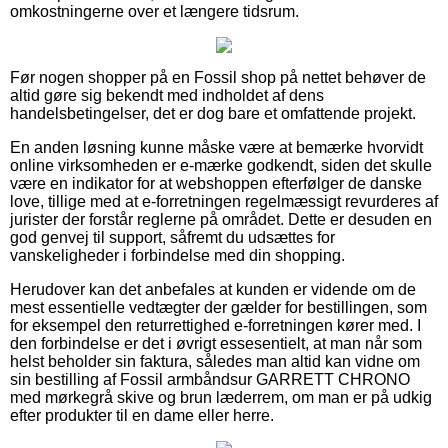
omkostningerne over et længere tidsrum.
Før nogen shopper på en Fossil shop på nettet behøver de
altid gøre sig bekendt med indholdet af dens
handelsbetingelser, det er dog bare et omfattende projekt.
En anden løsning kunne måske være at bemærke hvorvidt
online virksomheden er e-mærke godkendt, siden det skulle
være en indikator for at webshoppen efterfølger de danske
love, tillige med at e-forretningen regelmæssigt revurderes af
jurister der forstår reglerne på området. Dette er desuden en
god genvej til support, såfremt du udsættes for
vanskeligheder i forbindelse med din shopping.
Herudover kan det anbefales at kunden er vidende om de
mest essentielle vedtægter der gælder for bestillingen, som
for eksempel den returrettighed e-forretningen kører med. I
den forbindelse er det i øvrigt essesentielt, at man når som
helst beholder sin faktura, således man altid kan vidne om
sin bestilling af Fossil armbåndsur GARRETT CHRONO
med mørkegrå skive og brun læderrem, om man er på udkig
efter produkter til en dame eller herre.