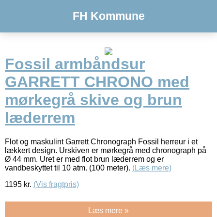
FH Kommune
Fossil armbåndsur
GARRETT CHRONO med
mørkegrå skive og brun
læderrem
Flot og maskulint Garrett Chronograph Fossil herreur i et
lækkert design. Urskiven er mørkegrå med chronograph på
Ø 44 mm. Uret er med flot brun læderrem og er
vandbeskyttet til 10 atm. (100 meter).
(Læs mere)
1195
kr.
(Vis fragtpris)
Læs mere »