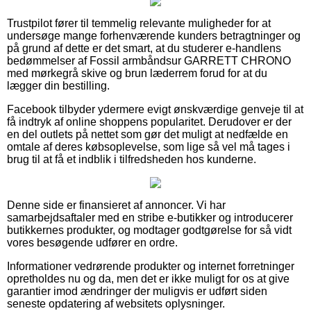
Trustpilot fører til temmelig relevante muligheder for at
undersøge mange forhenværende kunders betragtninger og
på grund af dette er det smart, at du studerer e-handlens
bedømmelser af Fossil armbåndsur GARRETT CHRONO
med mørkegrå skive og brun læderrem forud for at du
lægger din bestilling.
Facebook tilbyder ydermere evigt ønskværdige genveje til at
få indtryk af online shoppens popularitet. Derudover er der
en del outlets på nettet som gør det muligt at nedfælde en
omtale af deres købsoplevelse, som lige så vel må tages i
brug til at få et indblik i tilfredsheden hos kunderne.
Denne side er finansieret af annoncer. Vi har
samarbejdsaftaler med en stribe e-butikker og introducerer
butikkernes produkter, og modtager godtgørelse for så vidt
vores besøgende udfører en ordre.
Informationer vedrørende produkter og internet forretninger
opretholdes nu og da, men det er ikke muligt for os at give
garantier imod ændringer der muligvis er udført siden
seneste opdatering af websitets oplysninger.