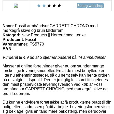
Besøg webshop
Navn:
Fossil armbåndsur GARRETT CHRONO med
mørkegrå skive og brun læderrem
Kategori:
New Products || Herreur med lænke
Producent:
Fossil
Varenummer:
FS5770
EAN:
Vurderet til
4.9
ud af 5 stjerner baseret på
44
anmeldelser
Masser af online forretninger giver nu om stunder mange
forskellige leveringsmodeller. En af de mest benyttede er
lige nu afhentningssteder, så du nemt selv kan hente ordren
på et valgfrit tidspunkt. Den er jo rigtig let, samt tit ligeledes
den mest prisbevidste leveringsversion ved køb af Fossil
armbåndsur GARRETT CHRONO med mørkegrå skive og
brun læderrem.
Du kunne endvidere foretrække at få produkterne bragt til din
bolig eller til adressen på dit arbejde. Leveringsformen viser
sig beklageligvis en tand mere bekostelig, men derudover