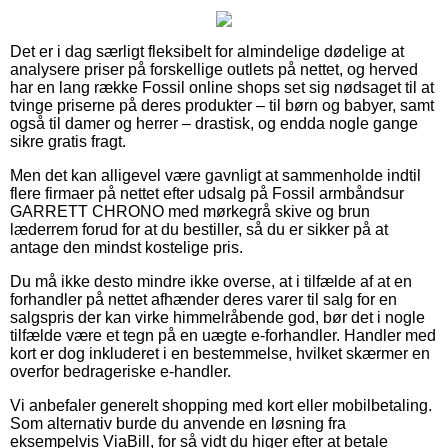
Det er i dag særligt fleksibelt for almindelige dødelige at
analysere priser på forskellige outlets på nettet, og herved
har en lang række Fossil online shops set sig nødsaget til at
tvinge priserne på deres produkter – til børn og babyer, samt
også til damer og herrer – drastisk, og endda nogle gange
sikre gratis fragt.
Men det kan alligevel være gavnligt at sammenholde indtil
flere firmaer på nettet efter udsalg på Fossil armbåndsur
GARRETT CHRONO med mørkegrå skive og brun
læderrem forud for at du bestiller, så du er sikker på at
antage den mindst kostelige pris.
Du må ikke desto mindre ikke overse, at i tilfælde af at en
forhandler på nettet afhænder deres varer til salg for en
salgspris der kan virke himmelråbende god, bør det i nogle
tilfælde være et tegn på en uægte e-forhandler. Handler med
kort er dog inkluderet i en bestemmelse, hvilket skærmer en
overfor bedrageriske e-handler.
Vi anbefaler generelt shopping med kort eller mobilbetaling.
Som alternativ burde du anvende en løsning fra
eksempelvis ViaBill, for så vidt du higer efter at betale