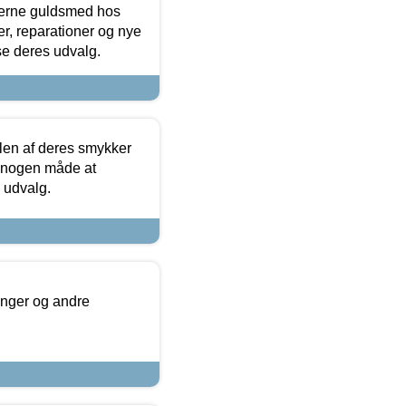
terne guldsmed hos
r, reparationer og nye
se deres udvalg.
len af deres smykker
å nogen måde at
s udvalg.
inger og andre