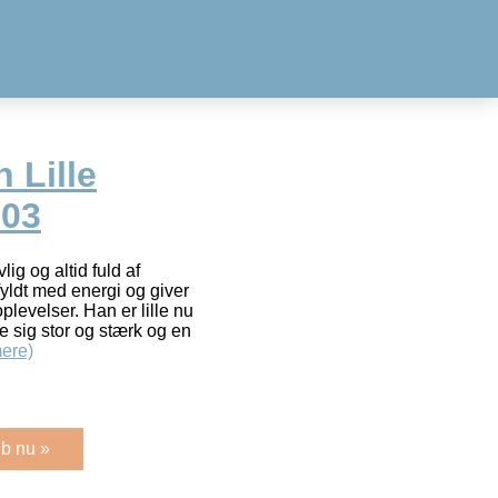
 Lille
003
vlig og altid fuld af
fyldt med energi og giver
plevelser. Han er lille nu
 sig stor og stærk og en
ere)
b nu »