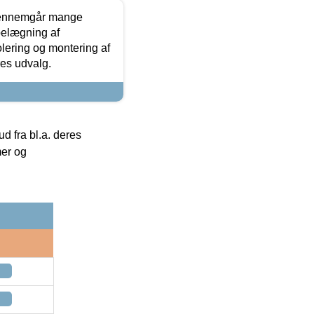
gennemgår mange
 belægning af
olering og montering af
res udvalg.
 fra bl.a. deres
mer og