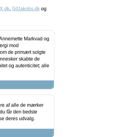
IX.dk
,
SifJakobs.dk
og
- Annemette Markvad og
ergi mod
som de primært solgte
mennesker skabte de
et og autenticitet; alle
.
re af alle de mærker
 du får den bedste
 se deres udvalg.