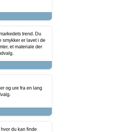
markedets trend. Du
e smykker er lavet i de
ter, et materiale der
udvalg.
 og ure fra en lang
dvalg.
 hvor du kan finde