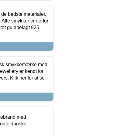
 de bedste materialer,
 Alle smykker er derfor
arat guldbelagt 925
dansk smykkemærke med
ewellery er kendt for
ers. Klik her for at se
kkebrand med
ndte danske