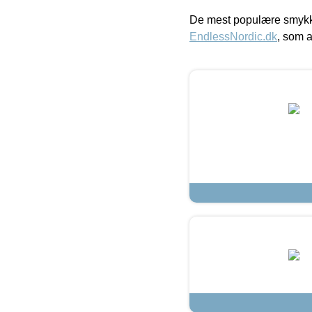
De mest populære smykk
EndlessNordic.dk
, som a