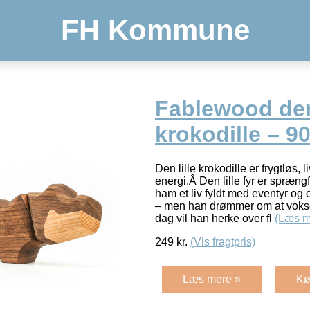
FH Kommune
Fablewood den
krokodille – 9
Den lille krokodille er frygtløs, li
energi.Â Den lille fyr er spræng
ham et liv fyldt med eventyr og o
– men han drømmer om at vokse
dag vil han herke over fl
(Læs m
249
kr.
(Vis fragtpris)
Læs mere »
Kø