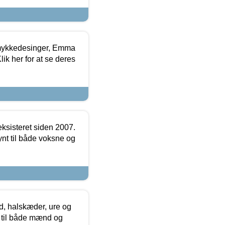
mykkedesinger, Emma
ik her for at se deres
ksisteret siden 2007.
nt til både voksne og
, halskæder, ure og
r til både mænd og