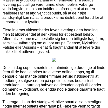
Masser af e-butikker i Danmark frembyder 1 hverdags
levering på utallige varenumre, eksempelvis Faberge
vedh.forgyldt, men som imidlertid afhænger af at orden
realiseres før et angivent tidspunkt, så at de højst
sandsynligt kan nå at få produkterne distribueret forud for at
personalet har fyraften.
Flere internet virksomheder lover levering uden betaling,
men tit afkræver det at der købes for et bestemt beløb.
Alternativt kunne man beslutte sig for den billigste fragtform,
som tit – uafhængig om du bor tæt på Odense, Nykøbing
Falster eller Assens – er at få fragtmanden til at levere din
pakke til et udleveringssted.
Det er i dag super smertefrit for almindelige dødelige at finde
frem til de bedste priser fra diverse online shops, og til
gengæld har mange online firmaer set sig nødsaget til at
nedbringe salgsværdien på specielt deres bedst i test
produkter – til børn og babyer, og desuden også til kvinder
og mænd – voldsomt, og endda nogle gange garantere fragt
uden beregning.
Til gengæld kan det stadigvæk blive smart at sammenligne
nogle internet outlets efter rabat på Faberge vedh.forgyldt