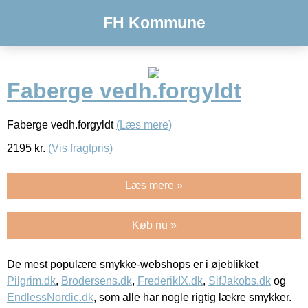
FH Kommune
Faberge vedh.forgyldt
Faberge vedh.forgyldt
(Læs mere)
2195
kr.
(Vis fragtpris)
Læs mere »
Køb nu »
De mest populære smykke-webshops er i øjeblikket
Pilgrim.dk
,
Brodersens.dk
,
FrederikIX.dk
,
SifJakobs.dk
og
EndlessNordic.dk
, som alle har nogle rigtig lækre smykker.