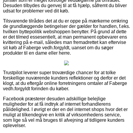
jurister som er meget fortrolige vedtægterne på området.
Desuden tilbydes du genvej til at få hjælp, såfremt du bliver
udsat for problemer ved dit køb.
Tilsvarende tilrådes det at du er oppe på mærkerne omkring
de grundlæggende betingelser der gælder for handlen, f.eks.
hvilken byttepolitik webshoppen benytter. På grund af dette
er det tilmed essesentielt, at man permanent opbevarer ens
kvittering på e-mail, således man fremadrettet kan eftervise
sit køb af Faberge vedh.forgyldt, uanset om du søger
produkter til en dame eller herre.
Trustpilot leverer super troværdige chancer for at tolke
forskellige nuværende kunders reflektioner og derfor er det
klogt, at du eftergår online forretningens omtaler af Faberge
vedh.forgyldt forinden du køber.
Facebook præsterer desuden adskillige belejlige
muligheder for at få indtryk af internet forhandlerens
pålidelighed. I øvrigt er der en del internet shops hvor det er
muligt at tilkendegive en kritik af virksomhedens service,
som lige så vel må bruges til afvejning af tidligere kunders
oplevelser.