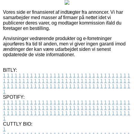
Vores side er finansieret af indtægter fra annoncer. Vi har
samarbejder med masser af firmaer på nettet idet vi
publicerer deres varer, og modtager kommission ifald du
foretager en bestilling.
Anvisninger vedrørende produkter og e-forretninger
ajourføres fra tid til anden, men vi giver ingen garanti imod
ændringer der kan være udarbejdet siden vi senest
opdaterede de viste informationer.
BITLY:
1
1
1
1
1
1
1
1
1
1
1
1
1
1
1
1
1
1
1
1
1
1
1
1
1
1
1
1
1
1
1
1
1
1
1
1
1
1
1
1
1
1
1
1
1
1
1
1
1
1
1
1
1
1
1
1
1
1
1
1
1
1
1
1
1
1
1
1
1
1
1
1
1
1
1
1
1
1
1
1
1
1
1
1
1
1
1
1
1
1
1
1
1
1
1
1
1
1
1
1
SPOTIFY:
1
1
1
1
1
1
1
1
1
1
1
1
1
1
1
1
1
1
1
1
1
1
1
1
1
1
1
1
1
1
1
1
1
1
1
1
1
1
1
1
1
1
1
1
1
1
1
1
1
1
1
1
1
1
1
1
1
1
1
1
1
1
1
1
1
1
1
1
1
1
1
1
1
1
1
1
1
1
1
1
1
1
1
1
1
1
1
1
1
1
1
1
1
1
1
1
1
1
1
1
CUTTLY BIO:
1