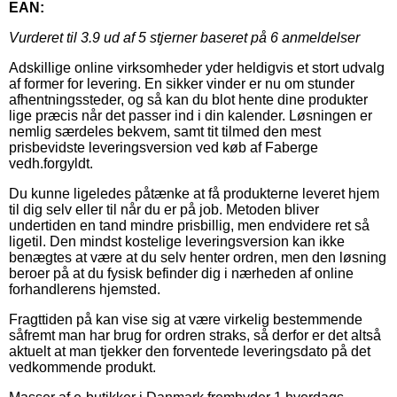
EAN:
Vurderet til
3.9
ud af 5 stjerner baseret på
6
anmeldelser
Adskillige online virksomheder yder heldigvis et stort udvalg
af former for levering. En sikker vinder er nu om stunder
afhentningssteder, og så kan du blot hente dine produkter
lige præcis når det passer ind i din kalender. Løsningen er
nemlig særdeles bekvem, samt tit tilmed den mest
prisbevidste leveringsversion ved køb af Faberge
vedh.forgyldt.
Du kunne ligeledes påtænke at få produkterne leveret hjem
til dig selv eller til når du er på job. Metoden bliver
undertiden en tand mindre prisbillig, men endvidere ret så
ligetil. Den mindst kostelige leveringsversion kan ikke
benægtes at være at du selv henter ordren, men den løsning
beroer på at du fysisk befinder dig i nærheden af online
forhandlerens hjemsted.
Fragttiden på kan vise sig at være virkelig bestemmende
såfremt man har brug for ordren straks, så derfor er det altså
aktuelt at man tjekker den forventede leveringsdato på det
vedkommende produkt.