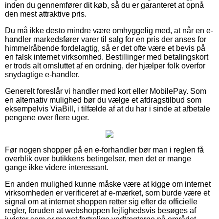
inden du gennemfører dit køb, så du er garanteret at opnå
den mest attraktive pris.
Du må ikke desto mindre være omhyggelig med, at når en e-
handler markedsfører varer til salg for en pris der anses for
himmelråbende fordelagtig, så er det ofte være et bevis på
en falsk internet virksomhed. Bestillinger med betalingskort
er trods alt omsluttet af en ordning, der hjælper folk overfor
snydagtige e-handler.
Generelt foreslår vi handler med kort eller MobilePay. Som
en alternativ mulighed bør du vælge et afdragstilbud som
eksempelvis ViaBill, i tilfælde af at du har i sinde at afbetale
pengene over flere uger.
Før nogen shopper på en e-forhandler bør man i reglen få
overblik over butikkens betingelser, men det er mange
gange ikke videre interessant.
En anden mulighed kunne måske være at kigge om internet
virksomheden er verificeret af e-mærket, som burde være et
signal om at internet shoppen retter sig efter de officielle
regler, foruden at webshoppen lejlighedsvis besøges af