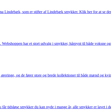
Lindebæk, som er stifter af Lindebæk smykker. Klik her for at se der
 Webshoppen har et stort udvalg i smykker, hårpynt til både voksne og b
eringe, og de fører store og brede kollektioner til både mænd og kvind
får tidsløse smykker du kan nyde i mange år, alle smykker er lavet i de