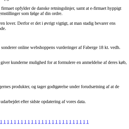
firmaet opfylder de danske retningslinjer, samt at e-firmaet hyppigt
emstillinger som følge af din ordre.
en lover. Derfor er det i øvrigt vigtigt, at man stadig bevarer ens
nde.
 du sonderer online webshoppens vurderinger af Faberge 18 kt. vedh.
om giver kunderne mulighed for at formulere en anmeldelse af deres køb,
gernes produkter, og tager godtgørelse under forudsætning af at de
udarbejdet efter sidste opdatering af vores data.
1
1
1
1
1
1
1
1
1
1
1
1
1
1
1
1
1
1
1
1
1
1
1
1
1
1