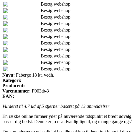
Besøg webshop
Besøg webshop
Besøg webshop
Besøg webshop
Besøg webshop
Besøg webshop
Besøg webshop
Besøg webshop
Besøg webshop
Besøg webshop
Besøg webshop
Navn:
Faberge 18 kt. vedh.
Kategori:
Producent:
Varenummer:
F003tb-3
EAN:
Vurderet til
4.7
ud af 5 stjerner baseret på
13
anmeldelser
En række online firmaer yder på nuværende tidspunkt et bredt udvalg a
passer dig bedst. Denne er jo usædvanlig ligetil, og mange gange ogs
Du kan ydermere udse dig at bestille pakken til levering hjem til din p