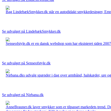
Bag LindebækSmykker.dk står en autodidakt smykkedesinger, Emma 
Se udvalget på LindebækSmykker.dk
Senseofstyle.dk er en dansk webshop som har eksisteret siden 2007.
Se udvalget på Senseofstyle.dk
Nirbana.dks udvalg spænder i dag over armbånd, halskæder, ure og ør
Se udvalget på Nirbana.dk
AnneBrauner.dk laver smykker som er tilpasset markedets trend. Du 