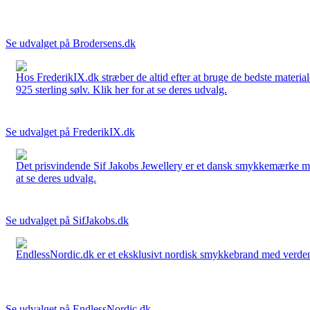
Se udvalget på Brodersens.dk
Hos FrederikIX.dk stræber de altid efter at bruge de bedste materia
925 sterling sølv. Klik her for at se deres udvalg.
Se udvalget på FrederikIX.dk
Det prisvindende Sif Jakobs Jewellery er et dansk smykkemærke med 
at se deres udvalg.
Se udvalget på SifJakobs.dk
EndlessNordic.dk er et eksklusivt nordisk smykkebrand med verden
Se udvalget på EndlessNordic.dk