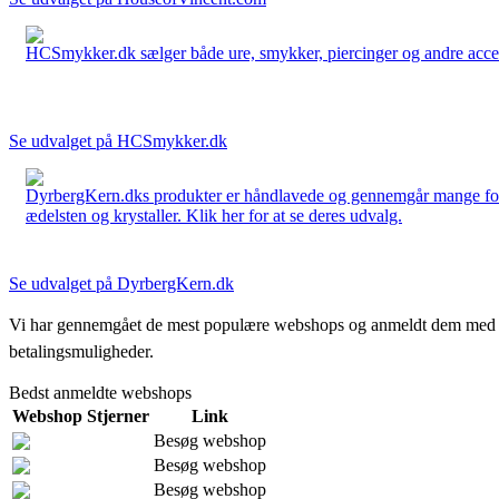
HCSmykker.dk sælger både ure, smykker, piercinger og andre accesso
Se udvalget på HCSmykker.dk
DyrbergKern.dks produkter er håndlavede og gennemgår mange forskel
ædelsten og krystaller. Klik her for at se deres udvalg.
Se udvalget på DyrbergKern.dk
Vi har gennemgået de mest populære webshops og anmeldt dem med stjern
betalingsmuligheder.
Bedst anmeldte webshops
Webshop
Stjerner
Link
Besøg webshop
Besøg webshop
Besøg webshop