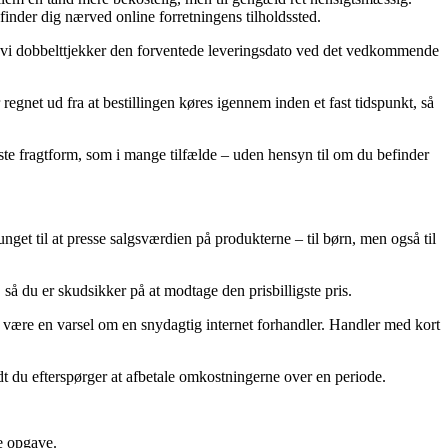
efinder dig nærved online forretningens tilholdssted.
 at vi dobbelttjekker den forventede leveringsdato ved det vedkommende
regnet ud fra at bestillingen køres igennem inden et fast tidspunkt, så
gste fragtform, som i mange tilfælde – uden hensyn til om du befinder
unget til at presse salgsværdien på produkterne – til børn, men også til
 så du er skudsikker på at modtage den prisbilligste pris.
den være en varsel om en snydagtig internet forhandler. Handler med kort
vidt du efterspørger at afbetale omkostningerne over en periode.
de opgave.