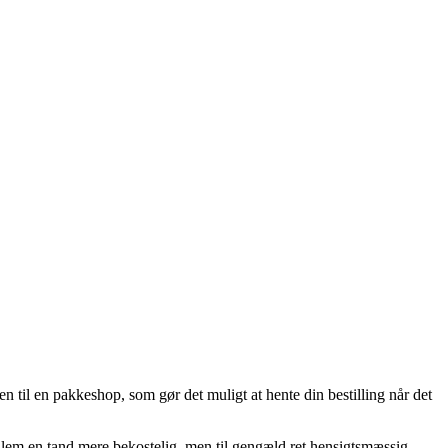
 til en pakkeshop, som gør det muligt at hente din bestilling når det
mellem en tand mere bekostelig, men til gengæld ret hensigtsmæssig.