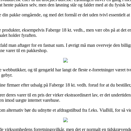
 at hente pakken selv, men den løsning står og falder med at du fysisk b
ruge din pakke omgående, og med det formål er det uden tvivl essentielt
e produkter, eksempelvis Faberge 18 kt. vedh., men vær obs på at det er 
alet holder fyraften.
fald man aftager for en fastsat sum. I øvrigt må man overveje den billi
ine varer til en pakkeshop.
e webbutikker, og til gengæld har langt de fleste e-forretninger været tv
 gebyr.
 firmaer efter udsalg på Faberge 18 kt. vedh. forud for at du bestiller,
er deres varer til en pris der virker ekstraordinært lav, er det underti
 en imod uægte internet varehuse.
om alternativ bør du udnytte et afdragstilbud fra f.eks. ViaBill, for så 
 tyde virksomhedens forretningsvilkår, men det er normalt en tidskræven