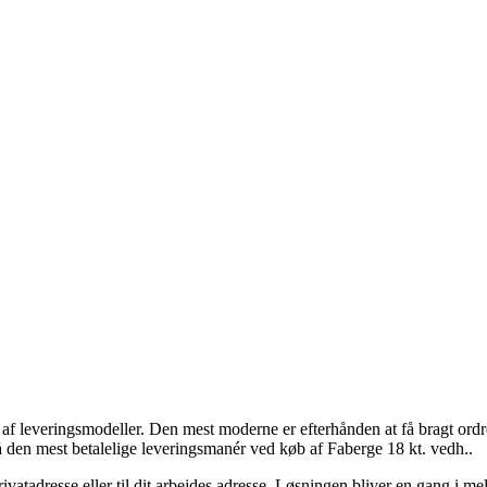
f leveringsmodeller. Den mest moderne er efterhånden at få bragt ordren
å den mest betalelige leveringsmanér ved køb af Faberge 18 kt. vedh..
rivatadresse eller til dit arbejdes adresse. Løsningen bliver en gang i 