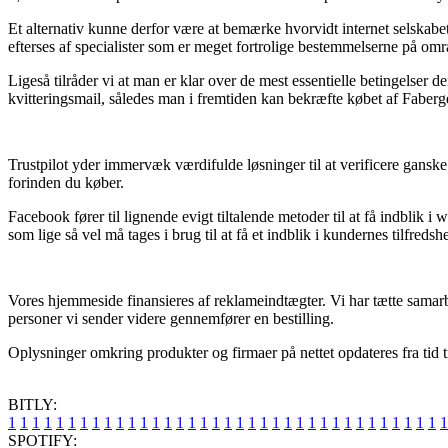
Et alternativ kunne derfor være at bemærke hvorvidt internet selskabet
efterses af specialister som er meget fortrolige bestemmelserne på områd
Ligeså tilråder vi at man er klar over de mest essentielle betingelser de
kvitteringsmail, således man i fremtiden kan bekræfte købet af Faberge
Trustpilot yder immervæk værdifulde løsninger til at verificere gansk
forinden du køber.
Facebook fører til lignende evigt tiltalende metoder til at få indblik
som lige så vel må tages i brug til at få et indblik i kundernes tilfredsh
Vores hjemmeside finansieres af reklameindtægter. Vi har tætte samarb
personer vi sender videre gennemfører en bestilling.
Oplysninger omkring produkter og firmaer på nettet opdateres fra tid ti
BITLY:
1
1
1
1
1
1
1
1
1
1
1
1
1
1
1
1
1
1
1
1
1
1
1
1
1
1
1
1
1
1
1
1
1
1
1
1
1
SPOTIFY: