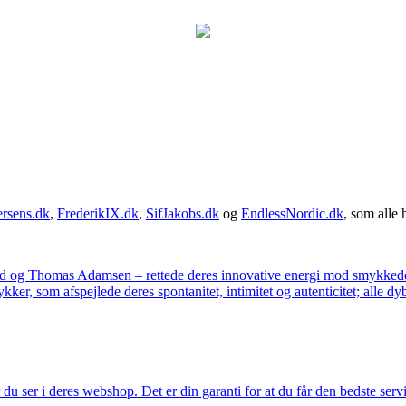
rsens.dk
,
FrederikIX.dk
,
SifJakobs.dk
og
EndlessNordic.dk
, som alle 
ad og Thomas Adamsen – rettede deres innovative energi mod smykkedes
er, som afspejlede deres spontanitet, intimitet og autenticitet; alle dyb
u ser i deres webshop. Det er din garanti for at du får den bedste servi