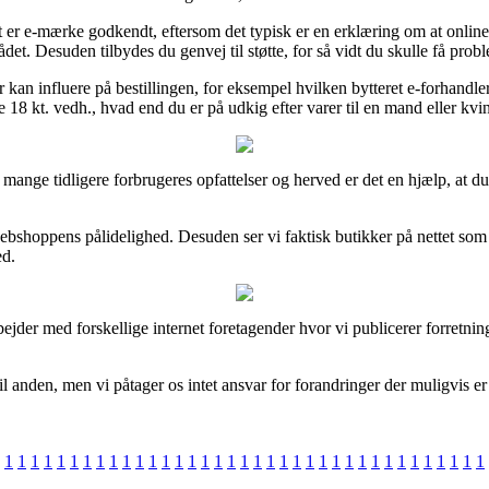
 er e-mærke godkendt, eftersom det typisk er en erklæring om at online 
et. Desuden tilbydes du genvej til støtte, for så vidt du skulle få probl
r kan influere på bestillingen, for eksempel hvilken bytteret e-forhandler
 18 kt. vedh., hvad end du er på udkig efter varer til en mand eller kvi
e mange tidligere forbrugeres opfattelser og herved er det en hjælp, at
 i webshoppens pålidelighed. Desuden ser vi faktisk butikker på nettet s
ed.
ejder med forskellige internet foretagender hvor vi publicerer forretnin
l anden, men vi påtager os intet ansvar for forandringer der muligvis er 
1
1
1
1
1
1
1
1
1
1
1
1
1
1
1
1
1
1
1
1
1
1
1
1
1
1
1
1
1
1
1
1
1
1
1
1
1