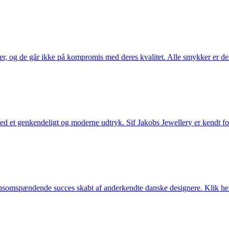
ler, og de går ikke på kompromis med deres kvalitet. Alle smykker er de
et genkendeligt og moderne udtryk. Sif Jakobs Jewellery er kendt for si
somspændende succes skabt af anderkendte danske designere. Klik her 