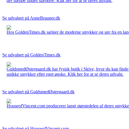
der næppe findes stærkere. Klik her for at se deres udvalg.
Se udvalget på AnneBrauner.dk
Hos GoldenTimes.dk sælger de moderne smykker og ure fra en lang 
Se udvalget på GoldenTimes.dk
GuldsmedØstergaard.dk har fysisk butik i Skive, hvor du kan finde
unikke smykker efter eget ønske. Klik her for at se deres udvalg.
Se udvalget på GuldsmedØstergaard.dk
HouseofVincent.com producerer langt størstedelen af deres smykker 
Se udvalget på HouseofVincent.com