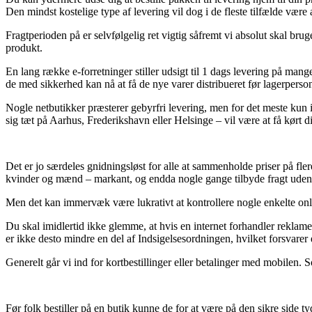
Den mindst kostelige type af levering vil dog i de fleste tilfælde være
Fragtperioden på er selvfølgelig ret vigtig såfremt vi absolut skal b
produkt.
En lang række e-forretninger stiller udsigt til 1 dags levering på mang
de med sikkerhed kan nå at få de nye varer distribueret før lagerperson
Nogle netbutikker præsterer gebyrfri levering, men for det meste kun i
sig tæt på Aarhus, Frederikshavn eller Helsinge – vil være at få kørt d
Det er jo særdeles gnidningsløst for alle at sammenholde priser på fler
kvinder og mænd – markant, og endda nogle gange tilbyde fragt uden
Men det kan immervæk være lukrativt at kontrollere nogle enkelte online
Du skal imidlertid ikke glemme, at hvis en internet forhandler reklamer
er ikke desto mindre en del af Indsigelsesordningen, hvilket forsvarer
Generelt går vi ind for kortbestillinger eller betalinger med mobilen. S
Før folk bestiller på en butik kunne de for at være på den sikre side