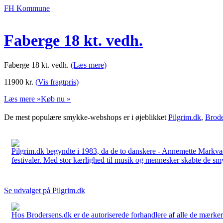
FH Kommune
Faberge 18 kt. vedh.
Faberge 18 kt. vedh.
(Læs mere)
11900
kr.
(Vis fragtpris)
Læs mere »
Køb nu »
De mest populære smykke-webshops er i øjeblikket
Pilgrim.dk
,
Brode
Pilgrim.dk begyndte i 1983, da de to danskere - Annemette Markv
festivaler. Med stor kærlighed til musik og mennesker skabte de smykk
Se udvalget på Pilgrim.dk
Hos Brodersens.dk er de autoriserede forhandlere af alle de mærker d