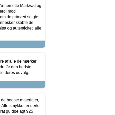
- Annemette Markvad og
ergi mod
som de primært solgte
mennesker skabte de
et og autenticitet; alle
.
re af alle de mærker
 du får den bedste
 se deres udvalg.
 de bedste materialer,
 Alle smykker er derfor
arat guldbelagt 925