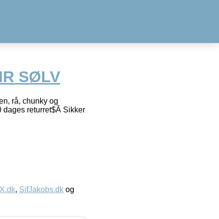
IR SØLV
n, rå, chunky og
0 dages returret$Â Sikker
IX.dk
,
SifJakobs.dk
og