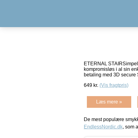
ETERNAL STAIRSimpel med
kompromisløs i al sin en
betaling med 3D secure 
649
kr.
(Vis fragtpris)
Læs mere »
De mest populære smykk
EndlessNordic.dk
, som a