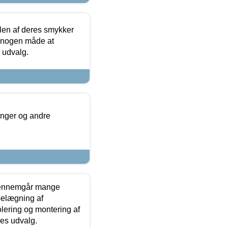
len af deres smykker
å nogen måde at
s udvalg.
inger og andre
gennemgår mange
 belægning af
olering og montering af
res udvalg.