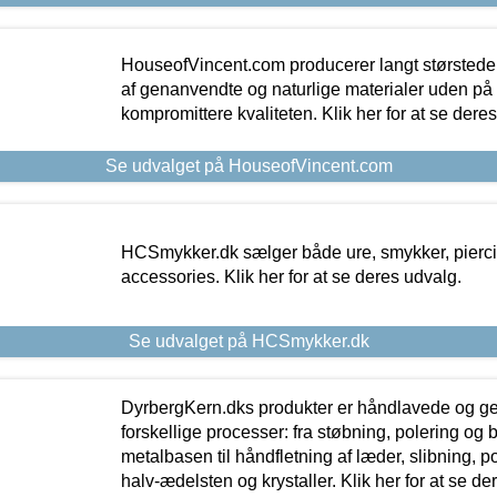
HouseofVincent.com producerer langt størstede
af genanvendte og naturlige materialer uden p
kompromittere kvaliteten. Klik her for at se dere
Se udvalget på HouseofVincent.com
HCSmykker.dk sælger både ure, smykker, pierc
accessories. Klik her for at se deres udvalg.
Se udvalget på HCSmykker.dk
DyrbergKern.dks produkter er håndlavede og 
forskellige processer: fra støbning, polering og
metalbasen til håndfletning af læder, slibning, p
halv-ædelsten og krystaller. Klik her for at se de