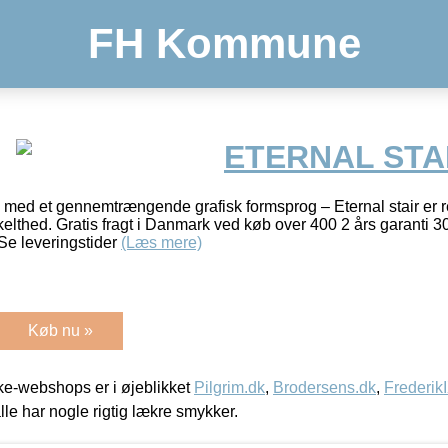
FH Kommune
ETERNAL STA
 et gennemtrængende grafisk formsprog – Eternal stair er re
kelthed. Gratis fragt i Danmark ved køb over 400 2 års garanti 3
Se leveringstider
(Læs mere)
Køb nu »
e-webshops er i øjeblikket
Pilgrim.dk
,
Brodersens.dk
,
Frederik
lle har nogle rigtig lækre smykker.