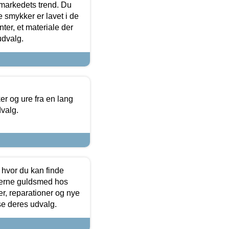
markedets trend. Du
e smykker er lavet i de
ter, et materiale der
udvalg.
 og ure fra en lang
dvalg.
 hvor du kan finde
terne guldsmed hos
r, reparationer og nye
se deres udvalg.