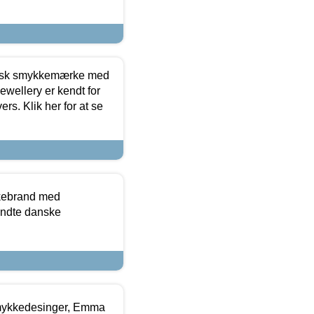
dansk smykkemærke med
ewellery er kendt for
ers. Klik her for at se
kkebrand med
ndte danske
mykkedesinger, Emma