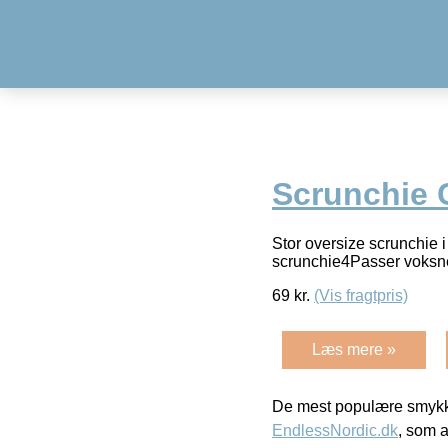
Scrunchie 
Stor oversize scrunchie 
scrunchie4Passer voksne
69
kr.
(Vis fragtpris)
Læs mere »
De mest populære smykk
EndlessNordic.dk
, som a