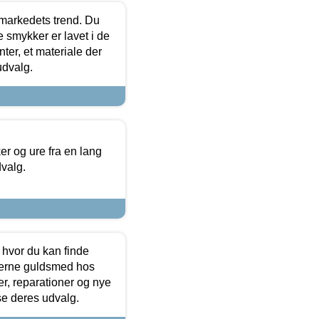
markedets trend. Du
e smykker er lavet i de
ter, et materiale der
udvalg.
 og ure fra en lang
dvalg.
 hvor du kan finde
terne guldsmed hos
r, reparationer og nye
se deres udvalg.