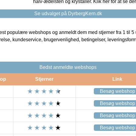
halv-ædelsten og krystaller. Klik her for at se de
Se udvalget på DyrbergKern.dk
t populære webshops og anmeldt dem med stjerner fra 1 til 5 ud
rrelse, kundeservice, brugervenlighed, betingelser, leveringsfor
Bedst anmeldte webshops
op
Stjerner
Link
Besøg webshop
Besøg webshop
Besøg webshop
Besøg webshop