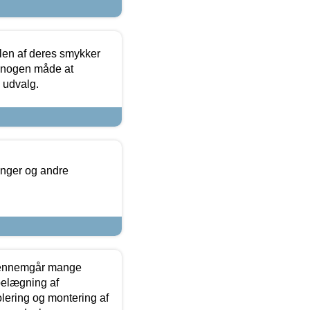
len af deres smykker
å nogen måde at
s udvalg.
inger og andre
gennemgår mange
 belægning af
olering og montering af