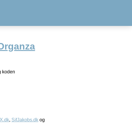
 Organza
ug koden
IX.dk
,
SifJakobs.dk
og