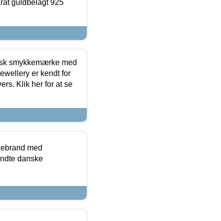
arat guldbelagt 925
dansk smykkemærke med
ewellery er kendt for
ers. Klik her for at se
kkebrand med
ndte danske