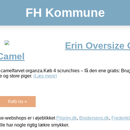
FH Kommune
Erin Oversize
Camel
i camelfarvet organza.Køb 4 scrunchies – få den ene gratis: Br
 og store piger.
(Læs mere)
Køb nu »
e-webshops er i øjeblikket
Pilgrim.dk
,
Brodersens.dk
,
Frederik
lle har nogle rigtig lækre smykker.