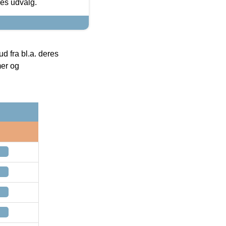
res udvalg.
 fra bl.a. deres
mer og