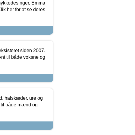
mykkedesinger, Emma
ik her for at se deres
ksisteret siden 2007.
nt til både voksne og
, halskæder, ure og
r til både mænd og