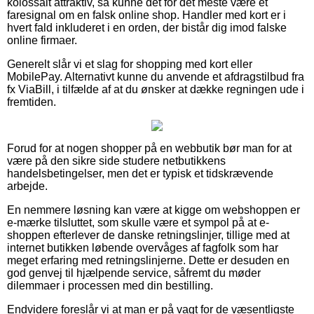
kolossalt attraktiv, så kunne det for det meste være et
faresignal om en falsk online shop. Handler med kort er i
hvert fald inkluderet i en orden, der bistår dig imod falske
online firmaer.
Generelt slår vi et slag for shopping med kort eller
MobilePay. Alternativt kunne du anvende et afdragstilbud fra
fx ViaBill, i tilfælde af at du ønsker at dække regningen ude i
fremtiden.
Forud for at nogen shopper på en webbutik bør man for at
være på den sikre side studere netbutikkens
handelsbetingelser, men det er typisk et tidskrævende
arbejde.
En nemmere løsning kan være at kigge om webshoppen er
e-mærke tilsluttet, som skulle være et sympol på at e-
shoppen efterlever de danske retningslinjer, tillige med at
internet butikken løbende overvåges af fagfolk som har
meget erfaring med retningslinjerne. Dette er desuden en
god genvej til hjælpende service, såfremt du møder
dilemmaer i processen med din bestilling.
Endvidere foreslår vi at man er på vagt for de væsentligste