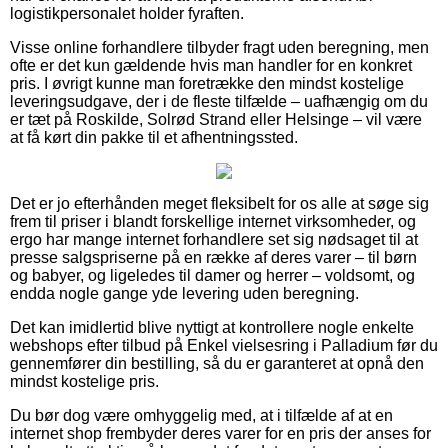
logistikpersonalet holder fyraften.
Visse online forhandlere tilbyder fragt uden beregning, men
ofte er det kun gældende hvis man handler for en konkret
pris. I øvrigt kunne man foretrække den mindst kostelige
leveringsudgave, der i de fleste tilfælde – uafhængig om du
er tæt på Roskilde, Solrød Strand eller Helsinge – vil være
at få kørt din pakke til et afhentningssted.
Det er jo efterhånden meget fleksibelt for os alle at søge sig
frem til priser i blandt forskellige internet virksomheder, og
ergo har mange internet forhandlere set sig nødsaget til at
presse salgspriserne på en række af deres varer – til børn
og babyer, og ligeledes til damer og herrer – voldsomt, og
endda nogle gange yde levering uden beregning.
Det kan imidlertid blive nyttigt at kontrollere nogle enkelte
webshops efter tilbud på Enkel vielsesring i Palladium før du
gennemfører din bestilling, så du er garanteret at opnå den
mindst kostelige pris.
Du bør dog være omhyggelig med, at i tilfælde af at en
internet shop frembyder deres varer for en pris der anses for