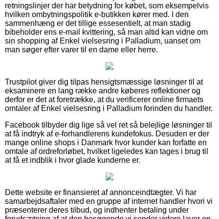
retningslinjer der har betydning for købet, som eksempelvis
hvilken ombytningspolitik e-butikken kører med. I den
sammenhæng er det tillige essesentielt, at man stadig
bibeholder ens e-mail kvittering, så man altid kan vidne om
sin shopping af Enkel vielsesring i Palladium, uanset om
man søger efter varer til en dame eller herre.
Trustpilot giver dig tilpas hensigtsmæssige løsninger til at
eksaminere en lang række andre køberes reflektioner og
derfor er det at foretrække, at du verificerer online firmaets
omtaler af Enkel vielsesring i Palladium forinden du handler.
Facebook tilbyder dig lige så vel ret så belejlige løsninger til
at få indtryk af e-forhandlerens kundefokus. Desuden er der
mange online shops i Danmark hvor kunder kan forfatte en
omtale af ordreforløbet, hvilket ligeledes kan tages i brug til
at få et indblik i hvor glade kunderne er.
Dette website er finansieret af annonceindtægter. Vi har
samarbejdsaftaler med en gruppe af internet handler hvori vi
præsenterer deres tilbud, og indhenter betaling under
forudsætning af at den besøgende vi sender videre laver en