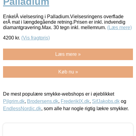
Palladium
EnkelÂ vielsesring i Palladium.Vielsesringens overflade
erÂ mat i længdegående retning.Prisen er inkl. indvendig
diamantgravering.Max. 30 tegn inkl. mellemrum.
(Læs mere)
4200
kr.
(Vis fragtpris)
Læs mere »
Køb nu »
De mest populære smykke-webshops er i øjeblikket
Pilgrim.dk
,
Brodersens.dk
,
FrederikIX.dk
,
SifJakobs.dk
og
EndlessNordic.dk
, som alle har nogle rigtig lækre smykker.