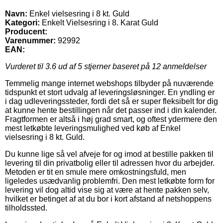
Navn:
Enkel vielsesring i 8 kt. Guld
Kategori:
Enkelt Vielsesring i 8. Karat Guld
Producent:
Varenummer:
92992
EAN:
Vurderet til
3.6
ud af 5 stjerner baseret på
12
anmeldelser
Temmelig mange internet webshops tilbyder på nuværende
tidspunkt et stort udvalg af leveringsløsninger. En yndling er
i dag udleveringssteder, fordi det så er super fleksibelt for dig
at kunne hente bestillingen når det passer ind i din kalender.
Fragtformen er altså i høj grad smart, og oftest ydermere den
mest letkøbte leveringsmulighed ved køb af Enkel
vielsesring i 8 kt. Guld.
Du kunne lige så vel afveje for og imod at bestille pakken til
levering til din privatbolig eller til adressen hvor du arbejder.
Metoden er tit en smule mere omkostningsfuld, men
ligeledes usædvanlig problemfri. Den mest letkøbte form for
levering vil dog altid vise sig at være at hente pakken selv,
hvilket er betinget af at du bor i kort afstand af netshoppens
tilholdssted.