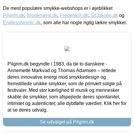
De mest populære smykke-webshops er i øjeblikket
Pilgrim.dk
,
Brodersens.dk
,
FrederikIX.dk
,
SifJakobs.dk
og
EndlessNordic.dk
, som alle har nogle rigtig lækre smykker.
Pilgrim.dk begyndte i 1983, da de to danskere -
Annemette Markvad og Thomas Adamsen – rettede
deres innovative energi mod smykkedesign og
fremstillede unikke smykker, som de primært solgte på
festivaler. Med stor kærlighed til musik og mennesker
skabte de smykker, som afspejlede deres spontanitet,
intimitet og autenticitet; alle dybtfølte værdier. Klik her for
at se deres udvalg.
Se udvalget på Pilgrim.dk