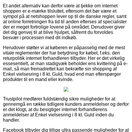
Et andet alternativ kan derfor være at tjekke om internet
shoppen er e-mærke tilsluttet, eftersom det bør være et
sympol på at netshoppen lever op til de danske regler, samt
at online forretningen fra tid til anden efterses af specialister
der er meget fortrolige lovene på området. Derudover giver
det dig genvej til at blive hjulpet, såfremt du forvoldes
besvær i processen med dit indkøb.
Herudover støtter vi at køberen er påpasselig med de mest
vitale reglementer der har betydning for købet, f.eks. den
returpolitik internet forhandleren tilbyder. Her er det virkelig
essesentielt, at man stadigvæk beholder ens kvittering på e-
mail, så man fremadrettet kan bekræfte sin shopping af
Enkel vielsesring i 8 kt. Guld, hvad end man efterspørger
produkter til en mand eller kvinde.
Trustpilot medfører fuldstændig sikre muligheder for at
gennemgå en række tidligere kunders anmeldelser og derfor
er det klogt, at du besigtiger internet forhandlerens
anmeldelser af Enkel vielsesring i 8 kt. Guld inden du
handler.
Facebook tilbyder dig tillige ultra passende muligheder for at