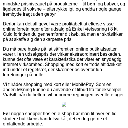
mindske prisniveauet på produkterne – til børn og babyer, og
ligeledes til voksne – eftertrykkeligt, og endda nogle gange
frembyde fragt uden gebyr.
Derfor kan det alligevel være profitabelt at efterse visse
online forretninger efter udsalg på Enkel vielsesring i 8 kt.
Guld forinden du gennemfører dit køb, så man er skråsikker
på at skaffe sig den skarpeste pris.
Du må bare huske på, at såfremt en online butik afsætter
varer til en udsalgspris der virker ekstraordinært beskeden,
kunne det ofte være et karakteristika der viser en snydagtig
internet virksomhed. Shopping med kort er trods alt dækket
ind under et regelsæt, der skærmer os overfor fup
forretninger på nettet.
Vi tilråder shopping med kort eller MobilePay. Som en
anden løsning kunne du anvende et tilbud fra for eksempel
ViaBill, når du hellere vil honorere regningen over flere uger.
Før nogen shopper hos en e-shop bør man til hver en tid
studere butikkens handelsvilkår, det er dog gerne et
omfattende arbejde.