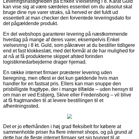
Leveringshastigheden på Enkelt Vielsesring i 8. Karat Guld
kan vise sig at være særdeles essentiel om du absolut skal
bruge dine nye varer straks, så herved er det fuldt ud
essentielt at man checker den forventede leveringsdato for
det pågældende produkt.
En del webshops garanterer levering på næstkommende
hverdag på mange af deres varer, eksempelvis Enkel
vielsesring i 8 kt. Guld, som påkræver at du bestiller tidligere
end et fast klokkeslæt, med det formål at de har mulighed for
at nå at få produkterne skippet afsted forinden
logistikmedarbejderne drager hjemad.
En række internet firmaer præsterer levering uden
beregning, men oftest er det kun gældende hvis man
handler for en fastsat pris. Ellers kan man snuppe den
prisbilligste fragttype, der i mange tilfælde – uden hensyn til
om man er ved Esbjerg, Skive eller Fredensborg – vil blive
at få fragtmanden til at levere bestillingen til et
afhentningssted.
Det er jo efterhånden i høj grad fleksibelt for købere at
sammenholde priser fra flere internet shops, og på grund af
dette har de fleste internet firmaer set sig tvunget til at