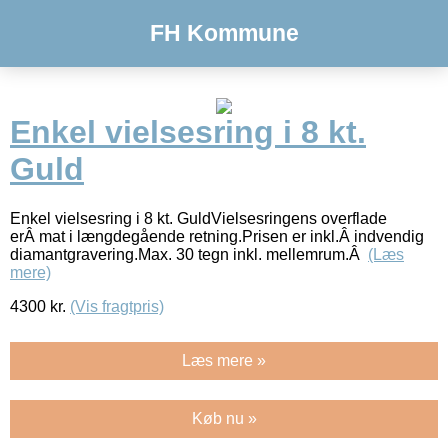
FH Kommune
Enkel vielsesring i 8 kt.
Guld
Enkel vielsesring i 8 kt. GuldVielsesringens overflade
erÂ mat i længdegående retning.Prisen er inkl.Â indvendig
diamantgravering.Max. 30 tegn inkl. mellemrum.Â
(Læs
mere)
4300
kr.
(Vis fragtpris)
Læs mere »
Køb nu »