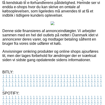
få kendskab til e-forhandlerens pålidelighed. Herinde ser vi
endda e-shops hvor du kan skrive en omtale af
købsoplevelsen, som ligeledes må anvendes til at få et
indblik i tidligere kunders oplevelser.
Denne side finansieres af annonceindtægter. Vi arbejder
sammen med en hel del outlets på nettet i Danmark idet vi
annoncerer deres varer, og modtager betaling såfremt en
bruger fra vores side udfører et køb.
Anvisninger omkring produkter og online shops ajourføres
tit, men der tages forbehold for ændringer der er iværksat
siden vi sidste gang opdaterede sidens informationer.
BITLY:
1
1
1
1
1
1
1
1
1
1
1
1
1
1
1
1
1
1
1
1
1
1
1
1
1
1
1
1
1
1
1
1
1
1
1
1
1
1
1
1
1
1
1
1
1
1
1
1
1
1
1
1
1
1
1
1
1
1
1
1
1
1
1
1
1
1
1
1
1
1
1
1
1
1
1
1
1
1
1
1
1
1
1
1
1
1
1
1
1
1
1
1
1
1
1
1
1
1
1
1
SPOTIFY:
1
1
1
1
1
1
1
1
1
1
1
1
1
1
1
1
1
1
1
1
1
1
1
1
1
1
1
1
1
1
1
1
1
1
1
1
1
1
1
1
1
1
1
1
1
1
1
1
1
1
1
1
1
1
1
1
1
1
1
1
1
1
1
1
1
1