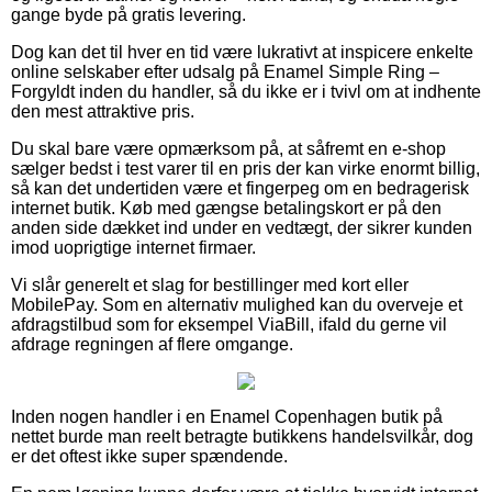
gange byde på gratis levering.
Dog kan det til hver en tid være lukrativt at inspicere enkelte
online selskaber efter udsalg på Enamel Simple Ring –
Forgyldt inden du handler, så du ikke er i tvivl om at indhente
den mest attraktive pris.
Du skal bare være opmærksom på, at såfremt en e-shop
sælger bedst i test varer til en pris der kan virke enormt billig,
så kan det undertiden være et fingerpeg om en bedragerisk
internet butik. Køb med gængse betalingskort er på den
anden side dækket ind under en vedtægt, der sikrer kunden
imod uoprigtige internet firmaer.
Vi slår generelt et slag for bestillinger med kort eller
MobilePay. Som en alternativ mulighed kan du overveje et
afdragstilbud som for eksempel ViaBill, ifald du gerne vil
afdrage regningen af flere omgange.
Inden nogen handler i en Enamel Copenhagen butik på
nettet burde man reelt betragte butikkens handelsvilkår, dog
er det oftest ikke super spændende.