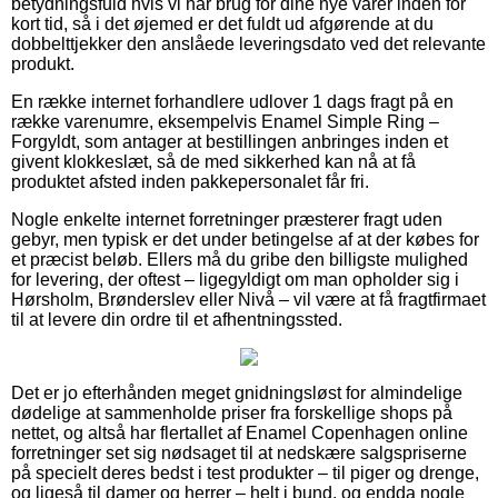
betydningsfuld hvis vi har brug for dine nye varer inden for
kort tid, så i det øjemed er det fuldt ud afgørende at du
dobbelttjekker den anslåede leveringsdato ved det relevante
produkt.
En række internet forhandlere udlover 1 dags fragt på en
række varenumre, eksempelvis Enamel Simple Ring –
Forgyldt, som antager at bestillingen anbringes inden et
givent klokkeslæt, så de med sikkerhed kan nå at få
produktet afsted inden pakkepersonalet får fri.
Nogle enkelte internet forretninger præsterer fragt uden
gebyr, men typisk er det under betingelse af at der købes for
et præcist beløb. Ellers må du gribe den billigste mulighed
for levering, der oftest – ligegyldigt om man opholder sig i
Hørsholm, Brønderslev eller Nivå – vil være at få fragtfirmaet
til at levere din ordre til et afhentningssted.
Det er jo efterhånden meget gnidningsløst for almindelige
dødelige at sammenholde priser fra forskellige shops på
nettet, og altså har flertallet af Enamel Copenhagen online
forretninger set sig nødsaget til at nedskære salgspriserne
på specielt deres bedst i test produkter – til piger og drenge,
og ligeså til damer og herrer – helt i bund, og endda nogle