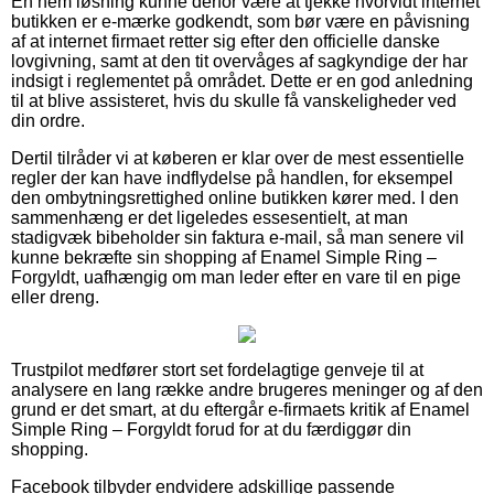
En nem løsning kunne derfor være at tjekke hvorvidt internet
butikken er e-mærke godkendt, som bør være en påvisning
af at internet firmaet retter sig efter den officielle danske
lovgivning, samt at den tit overvåges af sagkyndige der har
indsigt i reglementet på området. Dette er en god anledning
til at blive assisteret, hvis du skulle få vanskeligheder ved
din ordre.
Dertil tilråder vi at køberen er klar over de mest essentielle
regler der kan have indflydelse på handlen, for eksempel
den ombytningsrettighed online butikken kører med. I den
sammenhæng er det ligeledes essesentielt, at man
stadigvæk bibeholder sin faktura e-mail, så man senere vil
kunne bekræfte sin shopping af Enamel Simple Ring –
Forgyldt, uafhængig om man leder efter en vare til en pige
eller dreng.
Trustpilot medfører stort set fordelagtige genveje til at
analysere en lang række andre brugeres meninger og af den
grund er det smart, at du eftergår e-firmaets kritik af Enamel
Simple Ring – Forgyldt forud for at du færdiggør din
shopping.
Facebook tilbyder endvidere adskillige passende