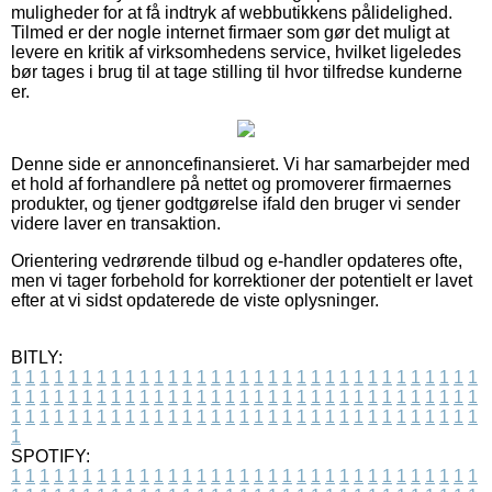
muligheder for at få indtryk af webbutikkens pålidelighed.
Tilmed er der nogle internet firmaer som gør det muligt at
levere en kritik af virksomhedens service, hvilket ligeledes
bør tages i brug til at tage stilling til hvor tilfredse kunderne
er.
Denne side er annoncefinansieret. Vi har samarbejder med
et hold af forhandlere på nettet og promoverer firmaernes
produkter, og tjener godtgørelse ifald den bruger vi sender
videre laver en transaktion.
Orientering vedrørende tilbud og e-handler opdateres ofte,
men vi tager forbehold for korrektioner der potentielt er lavet
efter at vi sidst opdaterede de viste oplysninger.
BITLY:
1
1
1
1
1
1
1
1
1
1
1
1
1
1
1
1
1
1
1
1
1
1
1
1
1
1
1
1
1
1
1
1
1
1
1
1
1
1
1
1
1
1
1
1
1
1
1
1
1
1
1
1
1
1
1
1
1
1
1
1
1
1
1
1
1
1
1
1
1
1
1
1
1
1
1
1
1
1
1
1
1
1
1
1
1
1
1
1
1
1
1
1
1
1
1
1
1
1
1
1
SPOTIFY:
1
1
1
1
1
1
1
1
1
1
1
1
1
1
1
1
1
1
1
1
1
1
1
1
1
1
1
1
1
1
1
1
1