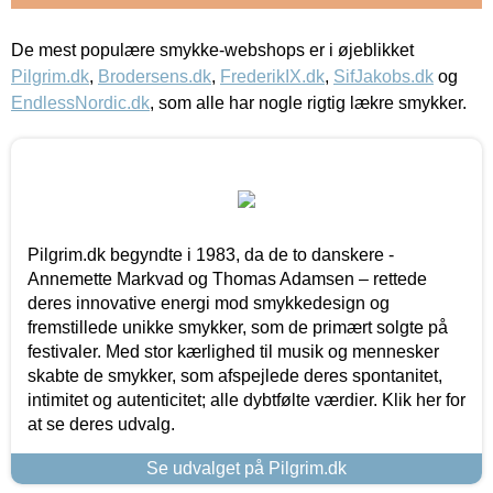
De mest populære smykke-webshops er i øjeblikket
Pilgrim.dk
,
Brodersens.dk
,
FrederikIX.dk
,
SifJakobs.dk
og
EndlessNordic.dk
, som alle har nogle rigtig lækre smykker.
Pilgrim.dk begyndte i 1983, da de to danskere -
Annemette Markvad og Thomas Adamsen – rettede
deres innovative energi mod smykkedesign og
fremstillede unikke smykker, som de primært solgte på
festivaler. Med stor kærlighed til musik og mennesker
skabte de smykker, som afspejlede deres spontanitet,
intimitet og autenticitet; alle dybtfølte værdier. Klik her for
at se deres udvalg.
Se udvalget på Pilgrim.dk