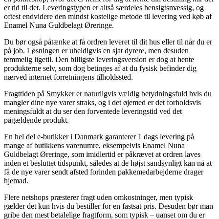
er tid til det. Leveringstypen er altså særdeles hensigtsmæssig, og
oftest endvidere den mindst kostelige metode til levering ved køb af
Enamel Nuna Guldbelagt Øreringe.
Du bør også påtænke at få ordren leveret til dit hus eller til når du er
på job. Løsningen er uheldigvis en sjat dyrere, men desuden
temmelig ligetil. Den billigste leveringsversion er dog at hente
produkterne selv, som dog betinges af at du fysisk befinder dig
nærved internet forretningens tilholdssted.
Fragttiden på Smykker er naturligvis vældig betydningsfuld hvis du
mangler dine nye varer straks, og i det øjemed er det forholdsvis
meningsfuldt at du ser den forventede leveringstid ved det
pågældende produkt.
En hel del e-butikker i Danmark garanterer 1 dags levering på
mange af butikkens varenumre, eksempelvis Enamel Nuna
Guldbelagt Øreringe, som imidlertid er påkrævet at ordren laves
inden et besluttet tidspunkt, således at de højst sandsynligt kan nå at
få de nye varer sendt afsted forinden pakkemedarbejderne drager
hjemad.
Flere netshops præsterer fragt uden omkostninger, men typisk
gælder det kun hvis du bestiller for en fastsat pris. Desuden bør man
gribe den mest betalelige fragtform, som typisk – uanset om du er