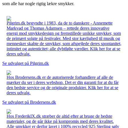
som alle har nogle rigtig lækre smykker.
Pilgrim.dk begyndte i 1983, da de to danskere - Annemette
Markvad og Thomas Adamsen – rettede deres innovative
energi mod smykkedesign og fremstillede unikke smykker, som
de primært solgte på festivaler. Med stor kærlighed til musik og
mennesker skabte de smykker, som afspejlede deres spontanitet,
intimitet og autenticitet; alle dybtfølte værdier. Klik her for at se
deres udvalg.
Se udvalget på Pilgrim.dk
Hos Brodersens.dk er de autoriserede forhandlere af alle de
mærker du ser i deres webshop. Det er din garanti for at du får
den bedste service og de originale produkter. Klik her for at se
deres udvalg.
Se udvalget på Brodersens.dk
Hos FrederikIX.dk stræber de altid efter at bruge de bedste
materialer, og de går ikke på kompromis med deres kvalitet.
Alle smykker er derfor lavet i 100% recycled 925 Sterling sølv