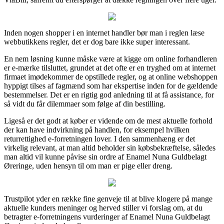
Inden nogen shopper i en internet handler bør man i reglen læse
webbutikkens regler, det er dog bare ikke super interessant.
En nem løsning kunne måske være at kigge om online forhandleren
er e-mærke tilsluttet, grundet at det ofte er en tryghed om at internet
firmaet imødekommer de opstillede regler, og at online webshoppen
hyppigt tilses af fagmænd som har ekspertise inden for de gældende
bestemmelser. Det er en rigtig god anledning til at få assistance, for
så vidt du får dilemmaer som følge af din bestilling.
Ligeså er det godt at køber er vidende om de mest aktuelle forhold
der kan have indvirkning på handlen, for eksempel hvilken
returrettighed e-forretningen lover. I den sammenhæng er det
virkelig relevant, at man altid beholder sin købsbekræftelse, således
man altid vil kunne påvise sin ordre af Enamel Nuna Guldbelagt
Øreringe, uden hensyn til om man er pige eller dreng.
Trustpilot yder en række fine genveje til at blive klogere på mange
aktuelle kunders meninger og herved stiller vi forslag om, at du
betragter e-forretningens vurderinger af Enamel Nuna Guldbelagt