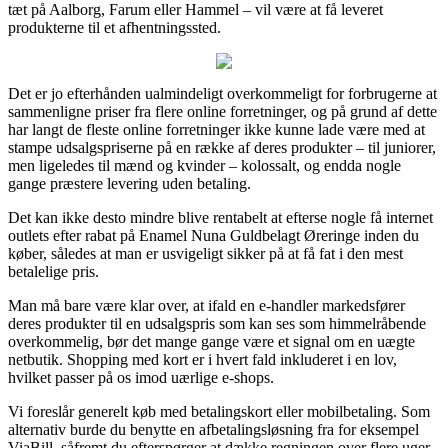
tæt på Aalborg, Farum eller Hammel – vil være at få leveret
produkterne til et afhentningssted.
Det er jo efterhånden ualmindeligt overkommeligt for forbrugerne at
sammenligne priser fra flere online forretninger, og på grund af dette
har langt de fleste online forretninger ikke kunne lade være med at
stampe udsalgspriserne på en række af deres produkter – til juniorer,
men ligeledes til mænd og kvinder – kolossalt, og endda nogle
gange præstere levering uden betaling.
Det kan ikke desto mindre blive rentabelt at efterse nogle få internet
outlets efter rabat på Enamel Nuna Guldbelagt Øreringe inden du
køber, således at man er usvigeligt sikker på at få fat i den mest
betalelige pris.
Man må bare være klar over, at ifald en e-handler markedsfører
deres produkter til en udsalgspris som kan ses som himmelråbende
overkommelig, bør det mange gange være et signal om en uægte
netbutik. Shopping med kort er i hvert fald inkluderet i en lov,
hvilket passer på os imod uærlige e-shops.
Vi foreslår generelt køb med betalingskort eller mobilbetaling. Som
alternativ burde du benytte en afbetalingsløsning fra for eksempel
ViaBill, såfremt du efterspørger at dække regningen over flere uger.