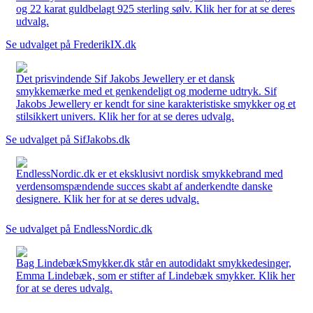
og 22 karat guldbelagt 925 sterling sølv. Klik her for at se deres
udvalg.
Se udvalget på FrederikIX.dk
Det prisvindende Sif Jakobs Jewellery er et dansk
smykkemærke med et genkendeligt og moderne udtryk. Sif
Jakobs Jewellery er kendt for sine karakteristiske smykker og et
stilsikkert univers. Klik her for at se deres udvalg.
Se udvalget på SifJakobs.dk
EndlessNordic.dk er et eksklusivt nordisk smykkebrand med
verdensomspændende succes skabt af anderkendte danske
designere. Klik her for at se deres udvalg.
Se udvalget på EndlessNordic.dk
Bag LindebækSmykker.dk står en autodidakt smykkedesinger,
Emma Lindebæk, som er stifter af Lindebæk smykker. Klik her
for at se deres udvalg.