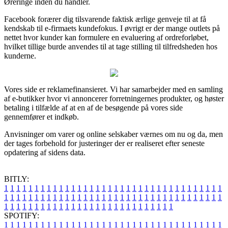
Øreringe inden du handler.
Facebook forærer dig tilsvarende faktisk ærlige genveje til at få
kendskab til e-firmaets kundefokus. I øvrigt er der mange outlets på
nettet hvor kunder kan formulere en evaluering af ordreforløbet,
hvilket tillige burde anvendes til at tage stilling til tilfredsheden hos
kunderne.
Vores side er reklamefinansieret. Vi har samarbejder med en samling
af e-butikker hvor vi annoncerer forretningernes produkter, og høster
betaling i tilfælde af at en af de besøgende på vores side
gennemfører et indkøb.
Anvisninger om varer og online selskaber værnes om nu og da, men
der tages forbehold for justeringer der er realiseret efter seneste
opdatering af sidens data.
BITLY:
1
1
1
1
1
1
1
1
1
1
1
1
1
1
1
1
1
1
1
1
1
1
1
1
1
1
1
1
1
1
1
1
1
1
1
1
1
1
1
1
1
1
1
1
1
1
1
1
1
1
1
1
1
1
1
1
1
1
1
1
1
1
1
1
1
1
1
1
1
1
1
1
1
1
1
1
1
1
1
1
1
1
1
1
1
1
1
1
1
1
1
1
1
1
1
1
1
1
1
1
SPOTIFY:
1
1
1
1
1
1
1
1
1
1
1
1
1
1
1
1
1
1
1
1
1
1
1
1
1
1
1
1
1
1
1
1
1
1
1
1