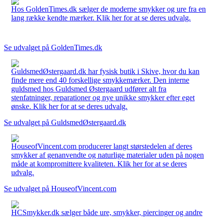
Hos GoldenTimes.dk sælger de moderne smykker og ure fra en
lang række kendte mærker. Klik her for at se deres udvalg.
Se udvalget på GoldenTimes.dk
GuldsmedØstergaard.dk har fysisk butik i Skive, hvor du kan
finde mere end 40 forskellige smykkemærker. Den interne
guldsmed hos Guldsmed Østergaard udfører alt fra
stenfatninger, reparationer og nye unikke smykker efter eget
ønske. Klik her for at se deres udvalg.
Se udvalget på GuldsmedØstergaard.dk
HouseofVincent.com producerer langt størstedelen af deres
smykker af genanvendte og naturlige materialer uden på nogen
måde at kompromittere kvaliteten. Klik her for at se deres
udvalg.
Se udvalget på HouseofVincent.com
HCSmykker.dk sælger både ure, smykker, piercinger og andre