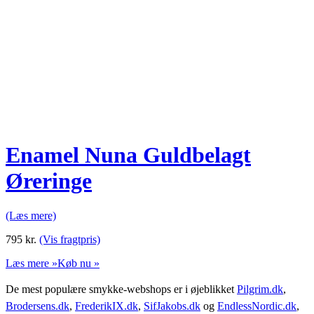
Enamel Nuna Guldbelagt
Øreringe
(Læs mere)
795
kr.
(Vis fragtpris)
Læs mere »
Køb nu »
De mest populære smykke-webshops er i øjeblikket
Pilgrim.dk
,
Brodersens.dk
,
FrederikIX.dk
,
SifJakobs.dk
og
EndlessNordic.dk
,