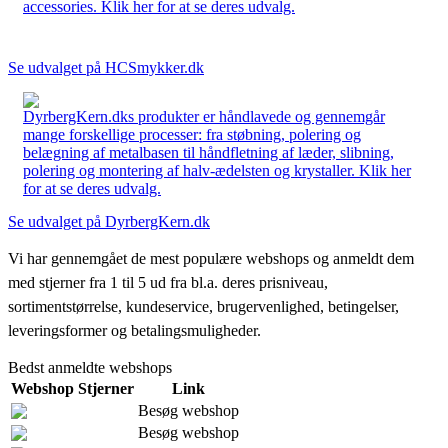
accessories. Klik her for at se deres udvalg.
Se udvalget på HCSmykker.dk
DyrbergKern.dks produkter er håndlavede og gennemgår
mange forskellige processer: fra støbning, polering og
belægning af metalbasen til håndfletning af læder, slibning,
polering og montering af halv-ædelsten og krystaller. Klik her
for at se deres udvalg.
Se udvalget på DyrbergKern.dk
Vi har gennemgået de mest populære webshops og anmeldt dem
med stjerner fra 1 til 5 ud fra bl.a. deres prisniveau,
sortimentstørrelse, kundeservice, brugervenlighed, betingelser,
leveringsformer og betalingsmuligheder.
Bedst anmeldte webshops
Webshop
Stjerner
Link
Besøg webshop
Besøg webshop