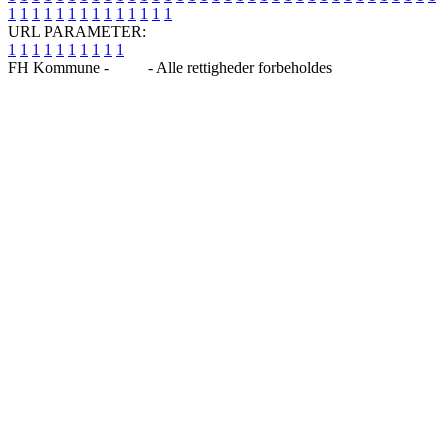
1
1
1
1
1
1
1
1
1
1
1
1
1
1
URL PARAMETER:
1
1
1
1
1
1
1
1
1
1
FH Kommune -
Blog
- Alle rettigheder forbeholdes