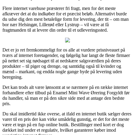
Flere internet varehuse præsterer fri fragt, men for det meste
afkræver det at du indkøber for et præcist beløb. Alternativt burde
du udse dig den mest betalelige form for levering, der tit – om man
bor nær Helsingør, Lillerød eller Lystrup – vil være at få
fragtmanden til at levere din ordre til et udleveringssted.
Det er jo ret fremkommeligt for os alle at vurdere prisniveauet på
tværs af internet foretagender, og følgelig har langt de fleste firmaer
på nettet set sig nødsaget til at nedskære salgsværdien på deres
produkter – til piger og drenge, og samtidig også til kvinder og
mænd – markant, og endda nogle gange byde på levering uden
beregning.
Det kan trods alt være lønsomt at se nærmere på en række internet
forhandlere efter tilbud på Enamel Mini Wave Ørering Forgyldt før
du handler, så man er på den sikre side med at antage den bedste
pris.
Du skal imidlertid ikke overse, at ifald en internet butik sælger deres
varer til en pris der kan virke umådelig gunstig, er det for det meste
være et tegn på en fup online butik. Bestillinger med kort er dog
dækket ind under et regulativ, hvilket garanterer køber imod