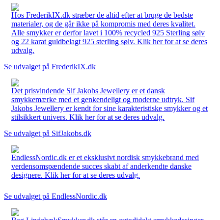
Hos FrederikIX.dk stræber de altid efter at bruge de bedste
materialer, og de går ikke på kompromis med deres kvalitet.
Alle smykker er derfor lavet i 100% recycled 925 Sterling sølv
og 22 karat guldbelagt 925 sterling sølv. Klik her for at se deres
udvalg.
Se udvalget på FrederikIX.dk
Det prisvindende Sif Jakobs Jewellery er et dansk
smykkemærke med et genkendeligt og moderne udtryk. Sif
Jakobs Jewellery er kendt for sine karakteristiske smykker og et
stilsikkert univers. Klik her for at se deres udvalg.
Se udvalget på SifJakobs.dk
EndlessNordic.dk er et eksklusivt nordisk smykkebrand med
verdensomspændende succes skabt af anderkendte danske
designere. Klik her for at se deres udvalg.
Se udvalget på EndlessNordic.dk