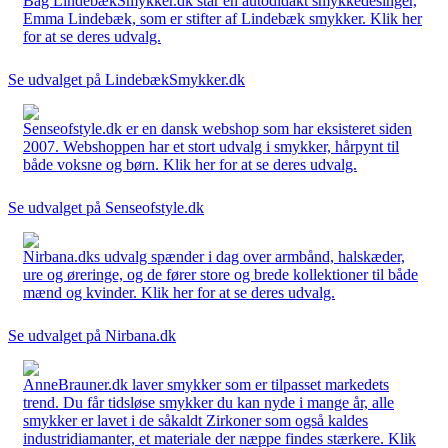
Bag LindebækSmykker.dk står en autodidakt smykkedesinger,
Emma Lindebæk, som er stifter af Lindebæk smykker. Klik her
for at se deres udvalg.
Se udvalget på LindebækSmykker.dk
Senseofstyle.dk er en dansk webshop som har eksisteret siden
2007. Webshoppen har et stort udvalg i smykker, hårpynt til
både voksne og børn. Klik her for at se deres udvalg.
Se udvalget på Senseofstyle.dk
Nirbana.dks udvalg spænder i dag over armbånd, halskæder,
ure og øreringe, og de fører store og brede kollektioner til både
mænd og kvinder. Klik her for at se deres udvalg.
Se udvalget på Nirbana.dk
AnneBrauner.dk laver smykker som er tilpasset markedets
trend. Du får tidsløse smykker du kan nyde i mange år, alle
smykker er lavet i de såkaldt Zirkoner som også kaldes
industridiamanter, et materiale der næppe findes stærkere. Klik