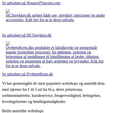
Se udvalget på HouseofVincent.com
HCSmykker.dk sælger både ure, smykker, piercinger og andre
accessories. Klik her for at se deres udvalg.
Se udvalget på HCSmykker.dk
DyrbergKern.dks produkter er håndlavede og gennemgår
mange forskellige processer: fra støbning, polering og
belægning af metalbasen til håndfletning af læder, slibning,
polering og montering af halv-ædelsten og krystaller. Klik her
for at se deres udvalg.
Se udvalget på DyrbergKern.dk
Vi har gennemgået de mest populære webshops og anmeldt dem
med stjerner fra 1 til 5 ud fra bl.a. deres prisniveau,
sortimentstørrelse, kundeservice, brugervenlighed, betingelser,
leveringsformer og betalingsmuligheder.
Bedst anmeldte webshops