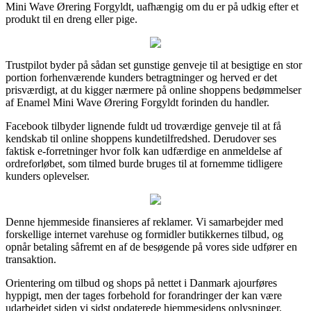
Mini Wave Ørering Forgyldt, uafhængig om du er på udkig efter et
produkt til en dreng eller pige.
Trustpilot byder på sådan set gunstige genveje til at besigtige en stor
portion forhenværende kunders betragtninger og herved er det
prisværdigt, at du kigger nærmere på online shoppens bedømmelser
af Enamel Mini Wave Ørering Forgyldt forinden du handler.
Facebook tilbyder lignende fuldt ud troværdige genveje til at få
kendskab til online shoppens kundetilfredshed. Derudover ses
faktisk e-forretninger hvor folk kan udfærdige en anmeldelse af
ordreforløbet, som tilmed burde bruges til at fornemme tidligere
kunders oplevelser.
Denne hjemmeside finansieres af reklamer. Vi samarbejder med
forskellige internet varehuse og formidler butikkernes tilbud, og
opnår betaling såfremt en af de besøgende på vores side udfører en
transaktion.
Orientering om tilbud og shops på nettet i Danmark ajourføres
hyppigt, men der tages forbehold for forandringer der kan være
udarbejdet siden vi sidst opdaterede hjemmesidens oplysninger.