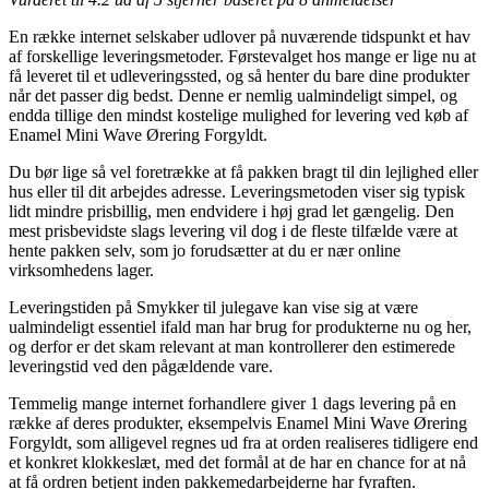
En række internet selskaber udlover på nuværende tidspunkt et hav
af forskellige leveringsmetoder. Førstevalget hos mange er lige nu at
få leveret til et udleveringssted, og så henter du bare dine produkter
når det passer dig bedst. Denne er nemlig ualmindeligt simpel, og
endda tillige den mindst kostelige mulighed for levering ved køb af
Enamel Mini Wave Ørering Forgyldt.
Du bør lige så vel foretrække at få pakken bragt til din lejlighed eller
hus eller til dit arbejdes adresse. Leveringsmetoden viser sig typisk
lidt mindre prisbillig, men endvidere i høj grad let gængelig. Den
mest prisbevidste slags levering vil dog i de fleste tilfælde være at
hente pakken selv, som jo forudsætter at du er nær online
virksomhedens lager.
Leveringstiden på Smykker til julegave kan vise sig at være
ualmindeligt essentiel ifald man har brug for produkterne nu og her,
og derfor er det skam relevant at man kontrollerer den estimerede
leveringstid ved den pågældende vare.
Temmelig mange internet forhandlere giver 1 dags levering på en
række af deres produkter, eksempelvis Enamel Mini Wave Ørering
Forgyldt, som alligevel regnes ud fra at orden realiseres tidligere end
et konkret klokkeslæt, med det formål at de har en chance for at nå
at få ordren betjent inden pakkemedarbejderne har fyraften.