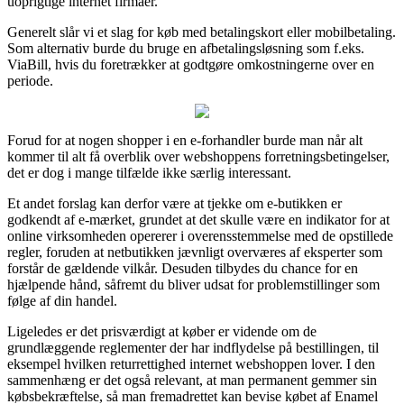
uoprigtige internet firmaer.
Generelt slår vi et slag for køb med betalingskort eller mobilbetaling.
Som alternativ burde du bruge en afbetalingsløsning som f.eks.
ViaBill, hvis du foretrækker at godtgøre omkostningerne over en
periode.
Forud for at nogen shopper i en e-forhandler burde man når alt
kommer til alt få overblik over webshoppens forretningsbetingelser,
det er dog i mange tilfælde ikke særlig interessant.
Et andet forslag kan derfor være at tjekke om e-butikken er
godkendt af e-mærket, grundet at det skulle være en indikator for at
online virksomheden opererer i overensstemmelse med de opstillede
regler, foruden at netbutikken jævnligt overværes af eksperter som
forstår de gældende vilkår. Desuden tilbydes du chance for en
hjælpende hånd, såfremt du bliver udsat for problemstillinger som
følge af din handel.
Ligeledes er det prisværdigt at køber er vidende om de
grundlæggende reglementer der har indflydelse på bestillingen, til
eksempel hvilken returrettighed internet webshoppen lover. I den
sammenhæng er det også relevant, at man permanent gemmer sin
købsbekræftelse, så man fremadrettet kan bevise købet af Enamel