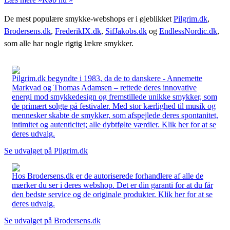
De mest populære smykke-webshops er i øjeblikket
Pilgrim.dk
,
Brodersens.dk
,
FrederikIX.dk
,
SifJakobs.dk
og
EndlessNordic.dk
,
som alle har nogle rigtig lækre smykker.
Pilgrim.dk begyndte i 1983, da de to danskere - Annemette
Markvad og Thomas Adamsen – rettede deres innovative
energi mod smykkedesign og fremstillede unikke smykker, som
de primært solgte på festivaler. Med stor kærlighed til musik og
mennesker skabte de smykker, som afspejlede deres spontanitet,
intimitet og autenticitet; alle dybtfølte værdier. Klik her for at se
deres udvalg.
Se udvalget på Pilgrim.dk
Hos Brodersens.dk er de autoriserede forhandlere af alle de
mærker du ser i deres webshop. Det er din garanti for at du får
den bedste service og de originale produkter. Klik her for at se
deres udvalg.
Se udvalget på Brodersens.dk