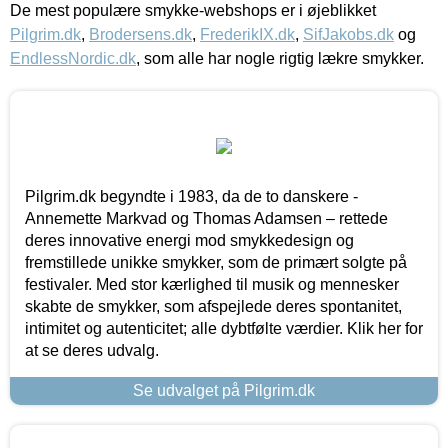
De mest populære smykke-webshops er i øjeblikket
Pilgrim.dk
,
Brodersens.dk
,
FrederikIX.dk
,
SifJakobs.dk
og
EndlessNordic.dk
, som alle har nogle rigtig lækre smykker.
Pilgrim.dk begyndte i 1983, da de to danskere -
Annemette Markvad og Thomas Adamsen – rettede
deres innovative energi mod smykkedesign og
fremstillede unikke smykker, som de primært solgte på
festivaler. Med stor kærlighed til musik og mennesker
skabte de smykker, som afspejlede deres spontanitet,
intimitet og autenticitet; alle dybtfølte værdier. Klik her for
at se deres udvalg.
Se udvalget på Pilgrim.dk