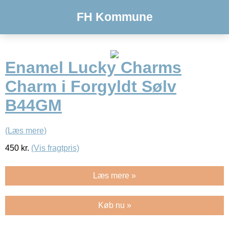
FH Kommune
Enamel Lucky Charms
Charm i Forgyldt Sølv
B44GM
(Læs mere)
450
kr.
(Vis fragtpris)
Læs mere »
Køb nu »