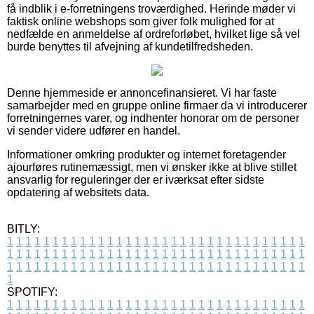
få indblik i e-forretningens troværdighed. Herinde møder vi
faktisk online webshops som giver folk mulighed for at
nedfælde en anmeldelse af ordreforløbet, hvilket lige så vel
burde benyttes til afvejning af kundetilfredsheden.
Denne hjemmeside er annoncefinansieret. Vi har faste
samarbejder med en gruppe online firmaer da vi introducerer
forretningernes varer, og indhenter honorar om de personer
vi sender videre udfører en handel.
Informationer omkring produkter og internet foretagender
ajourføres rutinemæssigt, men vi ønsker ikke at blive stillet
ansvarlig for reguleringer der er iværksat efter sidste
opdatering af websitets data.
BITLY:
1
1
1
1
1
1
1
1
1
1
1
1
1
1
1
1
1
1
1
1
1
1
1
1
1
1
1
1
1
1
1
1
1
1
1
1
1
1
1
1
1
1
1
1
1
1
1
1
1
1
1
1
1
1
1
1
1
1
1
1
1
1
1
1
1
1
1
1
1
1
1
1
1
1
1
1
1
1
1
1
1
1
1
1
1
1
1
1
1
1
1
1
1
1
1
1
1
1
1
1
SPOTIFY:
1
1
1
1
1
1
1
1
1
1
1
1
1
1
1
1
1
1
1
1
1
1
1
1
1
1
1
1
1
1
1
1
1