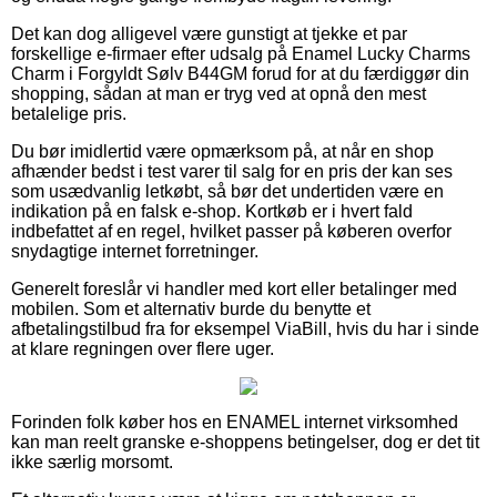
Det kan dog alligevel være gunstigt at tjekke et par
forskellige e-firmaer efter udsalg på Enamel Lucky Charms
Charm i Forgyldt Sølv B44GM forud for at du færdiggør din
shopping, sådan at man er tryg ved at opnå den mest
betalelige pris.
Du bør imidlertid være opmærksom på, at når en shop
afhænder bedst i test varer til salg for en pris der kan ses
som usædvanlig letkøbt, så bør det undertiden være en
indikation på en falsk e-shop. Kortkøb er i hvert fald
indbefattet af en regel, hvilket passer på køberen overfor
snydagtige internet forretninger.
Generelt foreslår vi handler med kort eller betalinger med
mobilen. Som et alternativ burde du benytte et
afbetalingstilbud fra for eksempel ViaBill, hvis du har i sinde
at klare regningen over flere uger.
Forinden folk køber hos en ENAMEL internet virksomhed
kan man reelt granske e-shoppens betingelser, dog er det tit
ikke særlig morsomt.