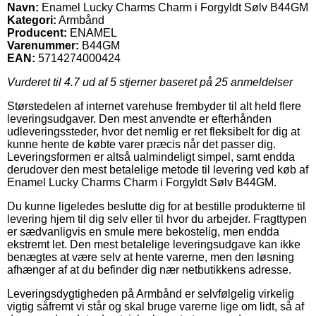
Navn:
Enamel Lucky Charms Charm i Forgyldt Sølv B44GM
Kategori:
Armbånd
Producent:
ENAMEL
Varenummer:
B44GM
EAN:
5714274000424
Vurderet til
4.7
ud af 5 stjerner baseret på
25
anmeldelser
Størstedelen af internet varehuse frembyder til alt held flere
leveringsudgaver. Den mest anvendte er efterhånden
udleveringssteder, hvor det nemlig er ret fleksibelt for dig at
kunne hente de købte varer præcis når det passer dig.
Leveringsformen er altså ualmindeligt simpel, samt endda
derudover den mest betalelige metode til levering ved køb af
Enamel Lucky Charms Charm i Forgyldt Sølv B44GM.
Du kunne ligeledes beslutte dig for at bestille produkterne til
levering hjem til dig selv eller til hvor du arbejder. Fragttypen
er sædvanligvis en smule mere bekostelig, men endda
ekstremt let. Den mest betalelige leveringsudgave kan ikke
benægtes at være selv at hente varerne, men den løsning
afhænger af at du befinder dig nær netbutikkens adresse.
Leveringsdygtigheden på Armbånd er selvfølgelig virkelig
vigtig såfremt vi står og skal bruge varerne lige om lidt, så af