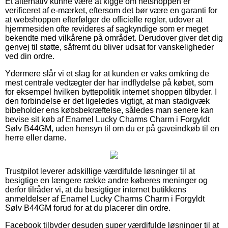
Et alternativ kunne være at kigge om netshoppen er
verificeret af e-mærket, eftersom det bør være en garanti for
at webshoppen efterfølger de officielle regler, udover at
hjemmesiden ofte revideres af sagkyndige som er meget
bekendte med vilkårene på området. Derudover giver det dig
genvej til støtte, såfremt du bliver udsat for vanskeligheder
ved din ordre.
Ydermere slår vi et slag for at kunden er vaks omkring de
mest centrale vedtægter der har indflydelse på købet, som
for eksempel hvilken byttepolitik internet shoppen tilbyder. I
den forbindelse er det ligeledes vigtigt, at man stadigvæk
bibeholder ens købsbekræftelse, således man senere kan
bevise sit køb af Enamel Lucky Charms Charm i Forgyldt
Sølv B44GM, uden hensyn til om du er på gaveindkøb til en
herre eller dame.
Trustpilot leverer adskillige værdifulde løsninger til at
besigtige en længere række andre køberes meninger og
derfor tilråder vi, at du besigtiger internet butikkens
anmeldelser af Enamel Lucky Charms Charm i Forgyldt
Sølv B44GM forud for at du placerer din ordre.
Facebook tilbyder desuden super værdifulde løsninger til at