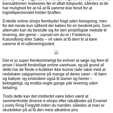
transaktionen realiseres før et aftalt tidspunkt, således at de
har mulighed for at nå at få varerne klar forud for at
logistikpersonalet holder fyraften.
Enkelte online shops frembyder fragt uden beregning, men
for det meste kun såfremt der købes for en bestemt pris. Som
alternativ kan du beslutte sig for den prisbilligste metode til
levering, der gerne – uanset om du er i Fredericia,
Kalundborg eller Sæby – vil være at få dem til at køre
varerne til et udleveringssted.
Det er jo super fremkommeligt for enhver at søge sig frem til
priser i blandt forskellige online varehuse, og på grund af
dette har de fleste e-butikker ikke kunne lade være med at
nedskære salgspriserne på mange af deres varer – til børn
og babyer, og endvidere også til damer og herrer –
betragteligt, og endda nogle gange yde levering uden
betaling.
Trods dette kan det imidlertid være tiden værd at
sammenholde diverse e-shops efter rabatkoder på Enamel
Lovely Ring Forgyldt inden du handler, således at man er
skudsikker på at få den mest attraktive pris.