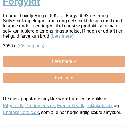
Forgyldt
Enamel Lovely Ring i 18 Karat Forgyldt 925 Sterling
SølvSmuk og elegant åben ring i et smukt design med med
to åbne ender, der ringen til et onesize produkt, som man
selv kan justere efter ens ringstørrelse. Ringen er udført i en
hel guld farve kun brud
(Læs mere)
395
kr.
(Vis fragtpris)
Læs mere »
Køb nu »
De mest populære smykke-webshops er i øjeblikket
Pilgrim.dk
,
Brodersens.dk
,
FrederikIX.dk
,
SifJakobs.dk
og
EndlessNordic.dk
, som alle har nogle rigtig lækre smykker.