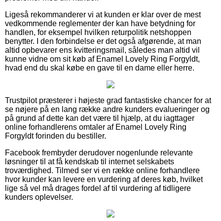
Ligeså rekommanderer vi at kunden er klar over de mest
vedkommende reglementer der kan have betydning for
handlen, for eksempel hvilken returpolitik netshoppen
benytter. I den forbindelse er det også afgørende, at man
altid opbevarer ens kvitteringsmail, således man altid vil
kunne vidne om sit køb af Enamel Lovely Ring Forgyldt,
hvad end du skal købe en gave til en dame eller herre.
Trustpilot præsterer i højeste grad fantastiske chancer for at
se nøjere på en lang række andre kunders evalueringer og
på grund af dette kan det være til hjælp, at du iagttager
online forhandlerens omtaler af Enamel Lovely Ring
Forgyldt forinden du bestiller.
Facebook frembyder derudover nogenlunde relevante
løsninger til at få kendskab til internet selskabets
troværdighed. Tilmed ser vi en række online forhandlere
hvor kunder kan levere en vurdering af deres køb, hvilket
lige så vel må drages fordel af til vurdering af tidligere
kunders oplevelser.