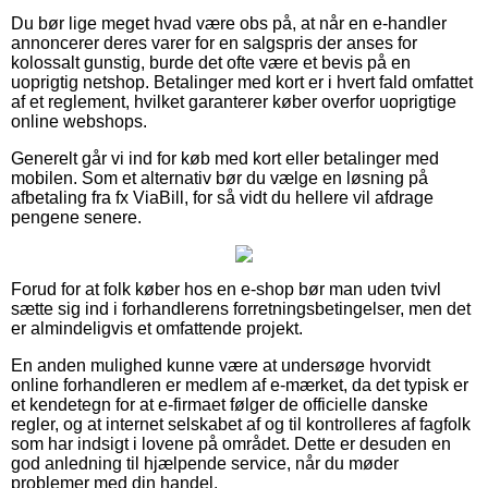
Du bør lige meget hvad være obs på, at når en e-handler
annoncerer deres varer for en salgspris der anses for
kolossalt gunstig, burde det ofte være et bevis på en
uoprigtig netshop. Betalinger med kort er i hvert fald omfattet
af et reglement, hvilket garanterer køber overfor uoprigtige
online webshops.
Generelt går vi ind for køb med kort eller betalinger med
mobilen. Som et alternativ bør du vælge en løsning på
afbetaling fra fx ViaBill, for så vidt du hellere vil afdrage
pengene senere.
Forud for at folk køber hos en e-shop bør man uden tvivl
sætte sig ind i forhandlerens forretningsbetingelser, men det
er almindeligvis et omfattende projekt.
En anden mulighed kunne være at undersøge hvorvidt
online forhandleren er medlem af e-mærket, da det typisk er
et kendetegn for at e-firmaet følger de officielle danske
regler, og at internet selskabet af og til kontrolleres af fagfolk
som har indsigt i lovene på området. Dette er desuden en
god anledning til hjælpende service, når du møder
problemer med din handel.