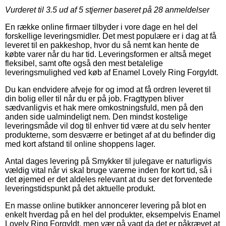
Vurderet til
3.5
ud af 5 stjerner baseret på
28
anmeldelser
En række online firmaer tilbyder i vore dage en hel del
forskellige leveringsmidler. Det mest populære er i dag at få
leveret til en pakkeshop, hvor du så nemt kan hente de
købte varer når du har tid. Leveringsformen er altså meget
fleksibel, samt ofte også den mest betalelige
leveringsmulighed ved køb af Enamel Lovely Ring Forgyldt.
Du kan endvidere afveje for og imod at få ordren leveret til
din bolig eller til når du er på job. Fragttypen bliver
sædvanligvis et hak mere omkostningsfuld, men på den
anden side ualmindeligt nem. Den mindst kostelige
leveringsmåde vil dog til enhver tid være at du selv henter
produkterne, som desværre er betinget af at du befinder dig
med kort afstand til online shoppens lager.
Antal dages levering på Smykker til julegave er naturligvis
vældig vital når vi skal bruge varerne inden for kort tid, så i
det øjemed er det aldeles relevant at du ser det forventede
leveringstidspunkt på det aktuelle produkt.
En masse online butikker annoncerer levering på blot en
enkelt hverdag på en hel del produkter, eksempelvis Enamel
Lovely Ring Forgyldt, men vær på vagt da det er påkrævet at