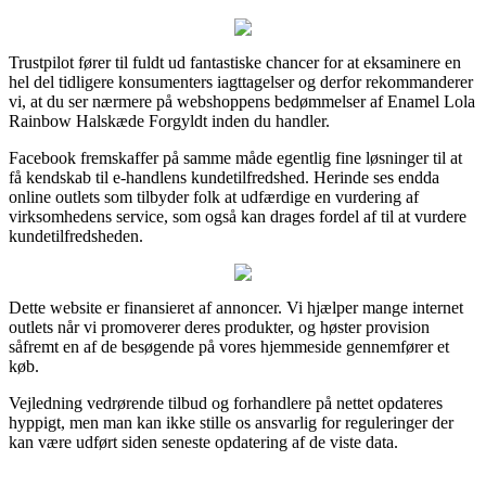
Trustpilot fører til fuldt ud fantastiske chancer for at eksaminere en
hel del tidligere konsumenters iagttagelser og derfor rekommanderer
vi, at du ser nærmere på webshoppens bedømmelser af Enamel Lola
Rainbow Halskæde Forgyldt inden du handler.
Facebook fremskaffer på samme måde egentlig fine løsninger til at
få kendskab til e-handlens kundetilfredshed. Herinde ses endda
online outlets som tilbyder folk at udfærdige en vurdering af
virksomhedens service, som også kan drages fordel af til at vurdere
kundetilfredsheden.
Dette website er finansieret af annoncer. Vi hjælper mange internet
outlets når vi promoverer deres produkter, og høster provision
såfremt en af de besøgende på vores hjemmeside gennemfører et
køb.
Vejledning vedrørende tilbud og forhandlere på nettet opdateres
hyppigt, men man kan ikke stille os ansvarlig for reguleringer der
kan være udført siden seneste opdatering af de viste data.