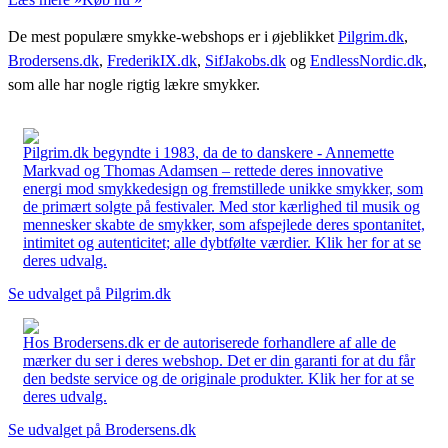
De mest populære smykke-webshops er i øjeblikket
Pilgrim.dk
,
Brodersens.dk
,
FrederikIX.dk
,
SifJakobs.dk
og
EndlessNordic.dk
,
som alle har nogle rigtig lækre smykker.
Pilgrim.dk begyndte i 1983, da de to danskere - Annemette
Markvad og Thomas Adamsen – rettede deres innovative
energi mod smykkedesign og fremstillede unikke smykker, som
de primært solgte på festivaler. Med stor kærlighed til musik og
mennesker skabte de smykker, som afspejlede deres spontanitet,
intimitet og autenticitet; alle dybtfølte værdier. Klik her for at se
deres udvalg.
Se udvalget på Pilgrim.dk
Hos Brodersens.dk er de autoriserede forhandlere af alle de
mærker du ser i deres webshop. Det er din garanti for at du får
den bedste service og de originale produkter. Klik her for at se
deres udvalg.
Se udvalget på Brodersens.dk