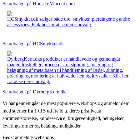
Se udvalget på HouseofVincent.com
HCSmykker.dk sælger både ure, smykker, piercinger og andre
accessories. Klik her for at se deres udvalg.
Se udvalget på HCSmykker.dk
DyrbergKern.dks produkter er håndlavede og gennemgår
mange forskellige processer: fra støbning, polering og
belægning af metalbasen til håndfletning af læder, slibning,
polering og montering af halv-ædelsten og krystaller. Klik her
for at se deres udvalg.
Se udvalget på DyrbergKern.dk
Vi har gennemgået de mest populære webshops og anmeldt dem
med stjerner fra 1 til 5 ud fra bl.a. deres prisniveau,
sortimentstørrelse, kundeservice, brugervenlighed, betingelser,
leveringsformer og betalingsmuligheder.
Bedst anmeldte webshops