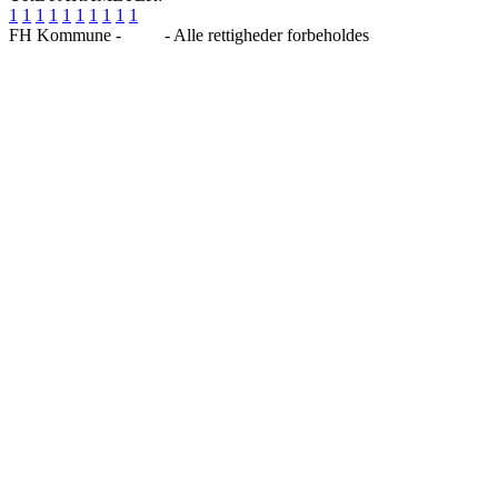
1
1
1
1
1
1
1
1
1
1
FH Kommune -
Blog
- Alle rettigheder forbeholdes