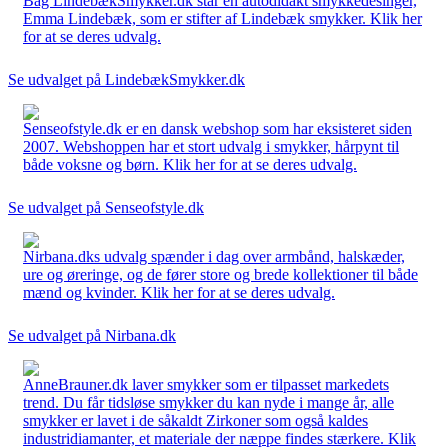
Bag LindebækSmykker.dk står en autodidakt smykkedesinger,
Emma Lindebæk, som er stifter af Lindebæk smykker. Klik her
for at se deres udvalg.
Se udvalget på LindebækSmykker.dk
Senseofstyle.dk er en dansk webshop som har eksisteret siden
2007. Webshoppen har et stort udvalg i smykker, hårpynt til
både voksne og børn. Klik her for at se deres udvalg.
Se udvalget på Senseofstyle.dk
Nirbana.dks udvalg spænder i dag over armbånd, halskæder,
ure og øreringe, og de fører store og brede kollektioner til både
mænd og kvinder. Klik her for at se deres udvalg.
Se udvalget på Nirbana.dk
AnneBrauner.dk laver smykker som er tilpasset markedets
trend. Du får tidsløse smykker du kan nyde i mange år, alle
smykker er lavet i de såkaldt Zirkoner som også kaldes
industridiamanter, et materiale der næppe findes stærkere. Klik