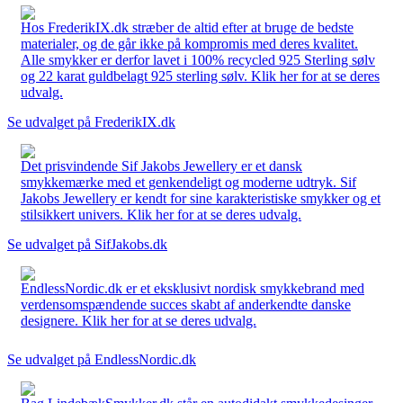
Hos FrederikIX.dk stræber de altid efter at bruge de bedste
materialer, og de går ikke på kompromis med deres kvalitet.
Alle smykker er derfor lavet i 100% recycled 925 Sterling sølv
og 22 karat guldbelagt 925 sterling sølv. Klik her for at se deres
udvalg.
Se udvalget på FrederikIX.dk
Det prisvindende Sif Jakobs Jewellery er et dansk
smykkemærke med et genkendeligt og moderne udtryk. Sif
Jakobs Jewellery er kendt for sine karakteristiske smykker og et
stilsikkert univers. Klik her for at se deres udvalg.
Se udvalget på SifJakobs.dk
EndlessNordic.dk er et eksklusivt nordisk smykkebrand med
verdensomspændende succes skabt af anderkendte danske
designere. Klik her for at se deres udvalg.
Se udvalget på EndlessNordic.dk