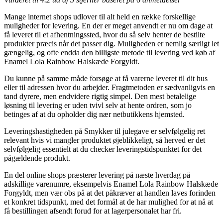
Mange internet shops udlover til alt held en række forskellige
muligheder for levering. En der er meget anvendt er nu om dage at
få leveret til et afhentningssted, hvor du så selv henter de bestilte
produkter præcis når det passer dig. Muligheden er nemlig særligt let
gængelig, og ofte endda den billigste metode til levering ved køb af
Enamel Lola Rainbow Halskæde Forgyldt.
Du kunne på samme måde forsøge at få varerne leveret til dit hus
eller til adressen hvor du arbejder. Fragtmetoden er sædvanligvis en
tand dyrere, men endvidere rigtig simpel. Den mest betalelige
løsning til levering er uden tvivl selv at hente ordren, som jo
betinges af at du opholder dig nær netbutikkens hjemsted.
Leveringshastigheden på Smykker til julegave er selvfølgelig ret
relevant hvis vi mangler produktet øjeblikkeligt, så herved er det
selvfølgelig essentielt at du checker leveringstidspunktet for det
pågældende produkt.
En del online shops præsterer levering på næste hverdag på
adskillige varenumre, eksempelvis Enamel Lola Rainbow Halskæde
Forgyldt, men vær obs på at det påkræver at handlen laves forinden
et konkret tidspunkt, med det formål at de har mulighed for at nå at
få bestillingen afsendt forud for at lagerpersonalet har fri.