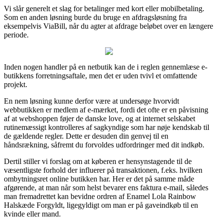
Vi slår generelt et slag for betalinger med kort eller mobilbetaling.
Som en anden løsning burde du bruge en afdragsløsning fra
eksempelvis ViaBill, når du agter at afdrage beløbet over en længere
periode.
Inden nogen handler på en netbutik kan de i reglen gennemlæse e-
butikkens forretningsaftale, men det er uden tvivl et omfattende
projekt.
En nem løsning kunne derfor være at undersøge hvorvidt
webbutikken er medlem af e-mærket, fordi det ofte er en påvisning
af at webshoppen føjer de danske love, og at internet selskabet
rutinemæssigt kontrolleres af sagkyndige som har nøje kendskab til
de gældende regler. Dette er desuden din genvej til en
håndsrækning, såfremt du forvoldes udfordringer med dit indkøb.
Dertil stiller vi forslag om at køberen er hensynstagende til de
væsentligste forhold der influerer på transaktionen, f.eks. hvilken
ombytningsret online butikken har. Her er det på samme måde
afgørende, at man når som helst bevarer ens faktura e-mail, således
man fremadrettet kan bevidne ordren af Enamel Lola Rainbow
Halskæde Forgyldt, ligegyldigt om man er på gaveindkøb til en
kvinde eller mand.