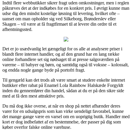
Indtil flere webbutikker sikrer fragt uden omkostninger, men i reglen
påkræves det at der indkøbes for en konkret pris. I øvrigt kunne man
udse dig den mindst kostelige løsning til levering, hvilket ofte –
uanset om man opholder sig ved Silkeborg, Brønderslev eller
Skagen – vil være at få fragtfirmaet til at levere din ordre til et
afhentningssted.
Det er jo usædvanlig let gængeligt for os alle at analysere priser i
blandt flere internet handler, og af den grund har en lang række
online forhandlere set sig nødsaget til at presse salgsværdien på
varerne – til babyer og børn, og samtidig også til voksne – kolossalt,
og endda nogle gange byde på portofri fragt.
Til gengæld kan det trods alt være smart at studere enkelte internet
butikker efter rabat på Enamel Lola Rainbow Halskæde Forgyldt
inden du gennemfører din handel, sådan at du er på den sikre side
med at få den mest attraktive pris.
Du må dog ikke overse, at når en shop på nettet afhænder deres
varer for en udsalgspris som kan virke uendeligt favorabel, kunne
det mange gange være en varsel om en uoprigtig butik. Handler med
kort er dog indbefattet af en bestemmelse, der passer på dig som
køber overfor falske online varehuse.