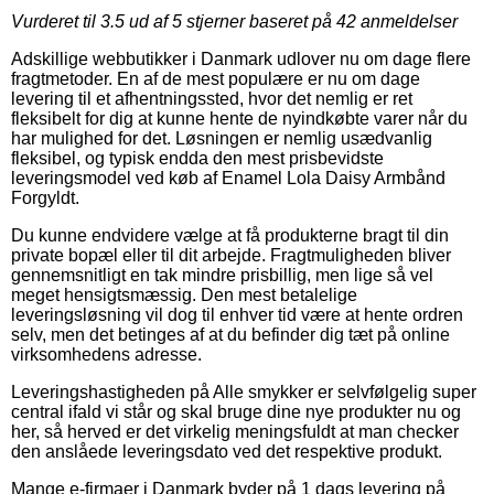
Vurderet til
3.5
ud af 5 stjerner baseret på
42
anmeldelser
Adskillige webbutikker i Danmark udlover nu om dage flere
fragtmetoder. En af de mest populære er nu om dage
levering til et afhentningssted, hvor det nemlig er ret
fleksibelt for dig at kunne hente de nyindkøbte varer når du
har mulighed for det. Løsningen er nemlig usædvanlig
fleksibel, og typisk endda den mest prisbevidste
leveringsmodel ved køb af Enamel Lola Daisy Armbånd
Forgyldt.
Du kunne endvidere vælge at få produkterne bragt til din
private bopæl eller til dit arbejde. Fragtmuligheden bliver
gennemsnitligt en tak mindre prisbillig, men lige så vel
meget hensigtsmæssig. Den mest betalelige
leveringsløsning vil dog til enhver tid være at hente ordren
selv, men det betinges af at du befinder dig tæt på online
virksomhedens adresse.
Leveringshastigheden på Alle smykker er selvfølgelig super
central ifald vi står og skal bruge dine nye produkter nu og
her, så herved er det virkelig meningsfuldt at man checker
den anslåede leveringsdato ved det respektive produkt.
Mange e-firmaer i Danmark byder på 1 dags levering på