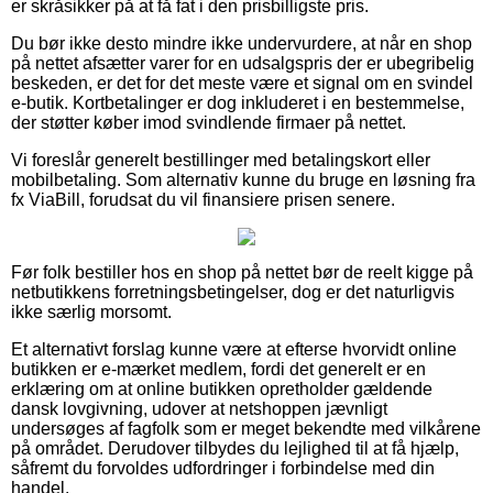
er skråsikker på at få fat i den prisbilligste pris.
Du bør ikke desto mindre ikke undervurdere, at når en shop
på nettet afsætter varer for en udsalgspris der er ubegribelig
beskeden, er det for det meste være et signal om en svindel
e-butik. Kortbetalinger er dog inkluderet i en bestemmelse,
der støtter køber imod svindlende firmaer på nettet.
Vi foreslår generelt bestillinger med betalingskort eller
mobilbetaling. Som alternativ kunne du bruge en løsning fra
fx ViaBill, forudsat du vil finansiere prisen senere.
Før folk bestiller hos en shop på nettet bør de reelt kigge på
netbutikkens forretningsbetingelser, dog er det naturligvis
ikke særlig morsomt.
Et alternativt forslag kunne være at efterse hvorvidt online
butikken er e-mærket medlem, fordi det generelt er en
erklæring om at online butikken opretholder gældende
dansk lovgivning, udover at netshoppen jævnligt
undersøges af fagfolk som er meget bekendte med vilkårene
på området. Derudover tilbydes du lejlighed til at få hjælp,
såfremt du forvoldes udfordringer i forbindelse med din
handel.