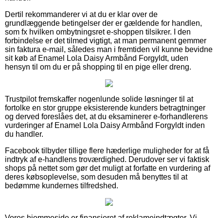
Dertil rekommanderer vi at du er klar over de
grundlæggende betingelser der er gældende for handlen,
som fx hvilken ombytningsret e-shoppen tilsikrer. I den
forbindelse er det tilmed vigtigt, at man permanent gemmer
sin faktura e-mail, således man i fremtiden vil kunne bevidne
sit køb af Enamel Lola Daisy Armbånd Forgyldt, uden
hensyn til om du er på shopping til en pige eller dreng.
Trustpilot fremskaffer nogenlunde solide løsninger til at
fortolke en stor gruppe eksisterende kunders betragtninger
og derved foreslåes det, at du eksaminerer e-forhandlerens
vurderinger af Enamel Lola Daisy Armbånd Forgyldt inden
du handler.
Facebook tilbyder tillige flere hæderlige muligheder for at få
indtryk af e-handlens troværdighed. Derudover ser vi faktisk
shops på nettet som gør det muligt at forfatte en vurdering af
deres købsoplevelse, som desuden må benyttes til at
bedømme kundernes tilfredshed.
Vores hjemmeside er finansieret af reklameindtægter. Vi