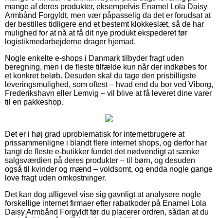
mange af deres produkter, eksempelvis Enamel Lola Daisy
Armbånd Forgyldt, men vær påpasselig da det er forudsat at
der bestilles tidligere end et bestemt klokkeslæt, så de har
mulighed for at nå at få dit nye produkt ekspederet før
logistikmedarbejderne drager hjemad.
Nogle enkelte e-shops i Danmark tilbyder fragt uden
beregning, men i de fleste tilfælde kun når der indkøbes for
et konkret beløb. Desuden skal du tage den prisbilligste
leveringsmulighed, som oftest – hvad end du bor ved Viborg,
Frederikshavn eller Lemvig – vil blive at få leveret dine varer
til en pakkeshop.
Det er i høj grad uproblematisk for internetbrugere at
prissammenligne i blandt flere internet shops, og derfor har
langt de fleste e-butikker fundet det nødvendigt at sænke
salgsværdien på deres produkter – til børn, og desuden
også til kvinder og mænd – voldsomt, og endda nogle gange
love fragt uden omkostninger.
Det kan dog alligevel vise sig gavnligt at analysere nogle
forskellige internet firmaer efter rabatkoder på Enamel Lola
Daisy Armbånd Forgyldt før du placerer ordren, sådan at du