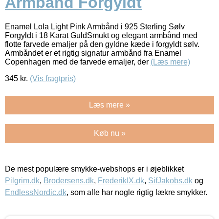
Armbånd Forgyldt
Enamel Lola Light Pink Armbånd i 925 Sterling Sølv
Forgyldt i 18 Karat GuldSmukt og elegant armbånd med
flotte farvede emaljer på den gyldne kæde i forgyldt sølv.
Armbåndet er et rigtig signatur armbånd fra Enamel
Copenhagen med de farvede emaljer, der
(Læs mere)
345
kr.
(Vis fragtpris)
Læs mere »
Køb nu »
De mest populære smykke-webshops er i øjeblikket
Pilgrim.dk
,
Brodersens.dk
,
FrederikIX.dk
,
SifJakobs.dk
og
EndlessNordic.dk
, som alle har nogle rigtig lækre smykker.