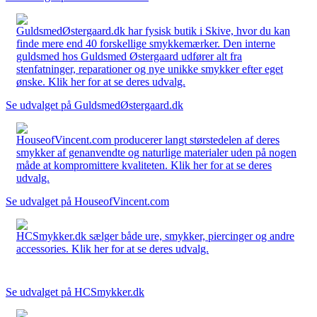
GuldsmedØstergaard.dk har fysisk butik i Skive, hvor du kan
finde mere end 40 forskellige smykkemærker. Den interne
guldsmed hos Guldsmed Østergaard udfører alt fra
stenfatninger, reparationer og nye unikke smykker efter eget
ønske. Klik her for at se deres udvalg.
Se udvalget på GuldsmedØstergaard.dk
HouseofVincent.com producerer langt størstedelen af deres
smykker af genanvendte og naturlige materialer uden på nogen
måde at kompromittere kvaliteten. Klik her for at se deres
udvalg.
Se udvalget på HouseofVincent.com
HCSmykker.dk sælger både ure, smykker, piercinger og andre
accessories. Klik her for at se deres udvalg.
Se udvalget på HCSmykker.dk