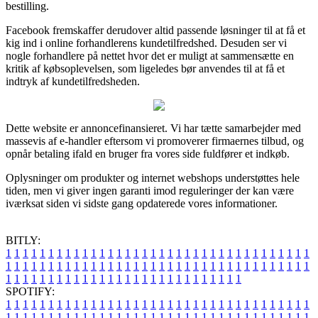
bestilling.
Facebook fremskaffer derudover altid passende løsninger til at få et
kig ind i online forhandlerens kundetilfredshed. Desuden ser vi
nogle forhandlere på nettet hvor det er muligt at sammensætte en
kritik af købsoplevelsen, som ligeledes bør anvendes til at få et
indtryk af kundetilfredsheden.
Dette website er annoncefinansieret. Vi har tætte samarbejder med
massevis af e-handler eftersom vi promoverer firmaernes tilbud, og
opnår betaling ifald en bruger fra vores side fuldfører et indkøb.
Oplysninger om produkter og internet webshops understøttes hele
tiden, men vi giver ingen garanti imod reguleringer der kan være
iværksat siden vi sidste gang opdaterede vores informationer.
BITLY:
1
1
1
1
1
1
1
1
1
1
1
1
1
1
1
1
1
1
1
1
1
1
1
1
1
1
1
1
1
1
1
1
1
1
1
1
1
1
1
1
1
1
1
1
1
1
1
1
1
1
1
1
1
1
1
1
1
1
1
1
1
1
1
1
1
1
1
1
1
1
1
1
1
1
1
1
1
1
1
1
1
1
1
1
1
1
1
1
1
1
1
1
1
1
1
1
1
1
1
1
SPOTIFY:
1
1
1
1
1
1
1
1
1
1
1
1
1
1
1
1
1
1
1
1
1
1
1
1
1
1
1
1
1
1
1
1
1
1
1
1
1
1
1
1
1
1
1
1
1
1
1
1
1
1
1
1
1
1
1
1
1
1
1
1
1
1
1
1
1
1
1
1
1
1
1
1