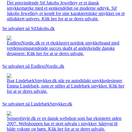
Det prisvindende Sif Jakobs Jewellery er et dansk
smykkemærke med et genkendeligt og moderne udtryk. Sif
Jakobs Jewellery er kendt for sine karakteristiske smykker og et
stilsikkert univers. Klik her for at se deres udvalg.
Se udvalget på SifJakobs.dk
EndlessNordic.dk er et eksklusivt nordisk smykkebrand med
verdensomspændende succes skabt af anderkendte danske
designere. Klik her for at se deres udvalg.
Se udvalget på EndlessNordic.dk
Bag LindebækSmykker.dk står en autodidakt smykkedesinger,
Emma Lindebæk, som er stifter af Lindebæk smykker. Klik her
for at se deres udvalg.
Se udvalget på LindebækSmykker.dk
Senseofstyle.dk er en dansk webshop som har eksisteret siden
2007. Webshoppen har et stort udvalg i smykker, hårpynt til
både voksne og børn. Klik her for at se deres udvalg.