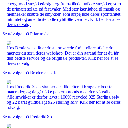
energi mod smykkedesign og fremstillede unikke smykker, som
de primært solgte på festivaler. Med stor kærlighed til musik og
mennesker skabte de smykker, som afspejlede deres spontanitet,
intimitet og autenticitet; alle dybtfølte værdier. Klik her for at se
deres udvalg.
Se udvalget på Pilgrim.dk
Hos Brodersens.dk er de autoriserede forhandlere af alle de
mærker du ser i deres webshop. Det er din garanti for at du får
den bedste service og de originale produkter. Klik her for at se
deres udvalg.
Se udvalget på Brodersens.dk
Hos FrederikIX.dk stræber de altid efter at bruge de bedste
materialer, og de går ikke på kompromis med deres kvalitet.
Alle smykker er derfor lavet i 100% recycled 925 Sterling sølv
og 22 karat guldbelagt 925 sterling sølv. Klik her for at se deres
udvalg.
Se udvalget på FrederikIX.dk