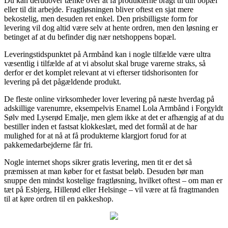
Du kan derudover tænke over at få produkterne bragt til din bopæl
eller til dit arbejde. Fragtløsningen bliver oftest en sjat mere
bekostelig, men desuden ret enkel. Den prisbilligste form for
levering vil dog altid være selv at hente ordren, men den løsning er
betinget af at du befinder dig nær netshoppens bopæl.
Leveringstidspunktet på Armbånd kan i nogle tilfælde være ultra
væsentlig i tilfælde af at vi absolut skal bruge varerne straks, så
derfor er det komplet relevant at vi efterser tidshorisonten for
levering på det pågældende produkt.
De fleste online virksomheder lover levering på næste hverdag på
adskillige varenumre, eksempelvis Enamel Lola Armbånd i Forgyldt
Sølv med Lyserød Emalje, men glem ikke at det er afhængig af at du
bestiller inden et fastsat klokkeslæt, med det formål at de har
mulighed for at nå at få produkterne klargjort forud for at
pakkemedarbejderne får fri.
Nogle internet shops sikrer gratis levering, men tit er det så
præmissen at man køber for et fastsat beløb. Desuden bør man
snuppe den mindst kostelige fragtløsning, hvilket oftest – om man er
tæt på Esbjerg, Hillerød eller Helsinge – vil være at få fragtmanden
til at køre ordren til en pakkeshop.