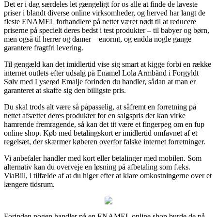
Det er i dag særdeles let gængeligt for os alle at finde de laveste
priser i blandt diverse online virksomheder, og herved har langt de
fleste ENAMEL forhandlere på nettet været nødt til at reducere
priserne på specielt deres bedst i test produkter – til babyer og børn,
men også til herrer og damer – enormt, og endda nogle gange
garantere fragtfri levering.
Til gengæld kan det imidlertid vise sig smart at kigge forbi en række
internet outlets efter udsalg på Enamel Lola Armbånd i Forgyldt
Sølv med Lyserød Emalje forinden du handler, sådan at man er
garanteret at skaffe sig den billigste pris.
Du skal trods alt være så påpasselig, at såfremt en forretning på
nettet afsætter deres produkter for en salgspris der kan virke
hamrende fremragende, så kan det tit være et fingerpeg om en fup
online shop. Køb med betalingskort er imidlertid omfavnet af et
regelsæt, der skærmer køberen overfor falske internet forretninger.
Vi anbefaler handler med kort eller betalinger med mobilen. Som
alternativ kan du overveje en løsning på afbetaling som f.eks.
ViaBill, i tilfælde af at du higer efter at klare omkostningerne over et
længere tidsrum.
Forinden nogen handler på en ENAMEL online shop burde de på