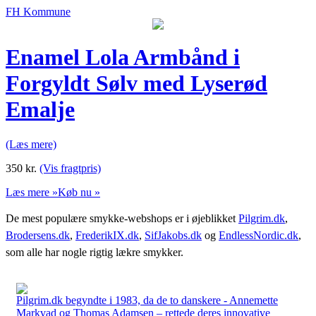
FH Kommune
Enamel Lola Armbånd i
Forgyldt Sølv med Lyserød
Emalje
(Læs mere)
350
kr.
(Vis fragtpris)
Læs mere »
Køb nu »
De mest populære smykke-webshops er i øjeblikket
Pilgrim.dk
,
Brodersens.dk
,
FrederikIX.dk
,
SifJakobs.dk
og
EndlessNordic.dk
,
som alle har nogle rigtig lækre smykker.
Pilgrim.dk begyndte i 1983, da de to danskere - Annemette
Markvad og Thomas Adamsen – rettede deres innovative