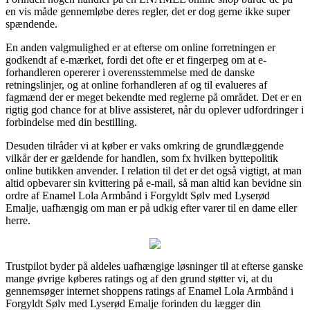
en vis måde gennemløbe deres regler, det er dog gerne ikke super
spændende.
En anden valgmulighed er at efterse om online forretningen er
godkendt af e-mærket, fordi det ofte er et fingerpeg om at e-
forhandleren opererer i overensstemmelse med de danske
retningslinjer, og at online forhandleren af og til evalueres af
fagmænd der er meget bekendte med reglerne på området. Det er en
rigtig god chance for at blive assisteret, når du oplever udfordringer i
forbindelse med din bestilling.
Desuden tilråder vi at køber er vaks omkring de grundlæggende
vilkår der er gældende for handlen, som fx hvilken byttepolitik
online butikken anvender. I relation til det er det også vigtigt, at man
altid opbevarer sin kvittering på e-mail, så man altid kan bevidne sin
ordre af Enamel Lola Armbånd i Forgyldt Sølv med Lyserød
Emalje, uafhængig om man er på udkig efter varer til en dame eller
herre.
Trustpilot byder på aldeles uafhængige løsninger til at efterse ganske
mange øvrige køberes ratings og af den grund støtter vi, at du
gennemsøger internet shoppens ratings af Enamel Lola Armbånd i
Forgyldt Sølv med Lyserød Emalje forinden du lægger din