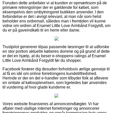
Foruden dette anbefaler vi at kunden er opmærksom på de
primære retningslinjer der er gældende for købet, som
eksempelvis den ombytningsret butikken anvender. I den
forbindelse er det i øvrigt relevant, at man når som helst
beholder ens ordremail, således man i fremtiden vil kunne
vidne om ordren af Enamel Little Love Armbånd Forgyldt, om
du er på gaveindkøb til en herre eller dame.
Trustpilot genererer tilpas passende løsninger til at udforske
en stor portion aktuelle køberes domme og på grund af dette
er det en hjælp, at du beser e-shoppens ratings af Enamel
Little Love Armbånd Forgyldt før du shopper.
Facebook forærer dig desuden forholdsvis ærlige genveje til
at få en idé om online forretningens kundetilfredshed.
Herinde er der en del e-handler som tilbyder folk at aflevere
en omtale af købsoplevelsen, som ligeledes bør anvendes
til vurdering af hvor glade kunderne er.
Vores website finansieres af annonceindtægter. Vi har
aftaler med utallige internet forretninger og annoncerer
forretningernes produkter, og opnår kommission hvis vores