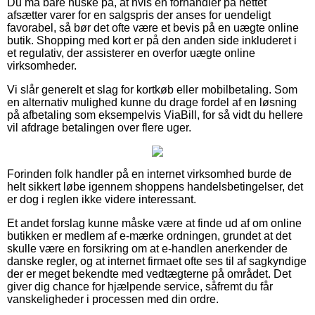
Du må bare huske på, at hvis en forhandler på nettet
afsætter varer for en salgspris der anses for uendeligt
favorabel, så bør det ofte være et bevis på en uægte online
butik. Shopping med kort er på den anden side inkluderet i
et regulativ, der assisterer en overfor uægte online
virksomheder.
Vi slår generelt et slag for kortkøb eller mobilbetaling. Som
en alternativ mulighed kunne du drage fordel af en løsning
på afbetaling som eksempelvis ViaBill, for så vidt du hellere
vil afdrage betalingen over flere uger.
Forinden folk handler på en internet virksomhed burde de
helt sikkert løbe igennem shoppens handelsbetingelser, det
er dog i reglen ikke videre interessant.
Et andet forslag kunne måske være at finde ud af om online
butikken er medlem af e-mærke ordningen, grundet at det
skulle være en forsikring om at e-handlen anerkender de
danske regler, og at internet firmaet ofte ses til af sagkyndige
der er meget bekendte med vedtægterne på området. Det
giver dig chance for hjælpende service, såfremt du får
vanskeligheder i processen med din ordre.