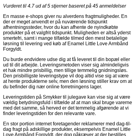
Vurderet til
4.7
ud af 5 stjerner baseret på
45
anmeldelser
En masse e-shops giver nu alverdens fragtmuligheder. En
der er meget anvendt er på nuværende tidspunkt
afhentningssteder, hvor du kan afhente de nyindkøbte
produkter på et valgfrit tidspunkt. Muligheden er altså yderst
smertefri, samt i mange tilfælde tilmed den mest betalelige
løsning til levering ved køb af Enamel Little Love Armbånd
Forgyldt.
Du burde endvidere udse dig at få leveret til din bopæl eller
ud til dit arbejde. Leveringsmetoden viser sig almindeligvis
et hak mindre prisbillig, men tillige temmelig gnidningsløs.
Den prisbilligste leveringstype vil dog altid vise sig at være
at hente produkterne selv, men den løsning stiller krav om at
du befinder dig nær online forretningens lager.
Leveringstiden på Smykker til julegave kan vise sig at være
vældig betydningsfuld i tilfælde af at man skal bruge varerne
med det samme, så herved er det temmelig afgørende at vi
finder leveringstiden for den relevante vare.
En stor portion internet foretagender reklamerer med dag-til-
dag fragt på adskillige produkter, eksempelvis Enamel Little
Love Armbånd Forgyldt, der dog påkræver at der bestilles