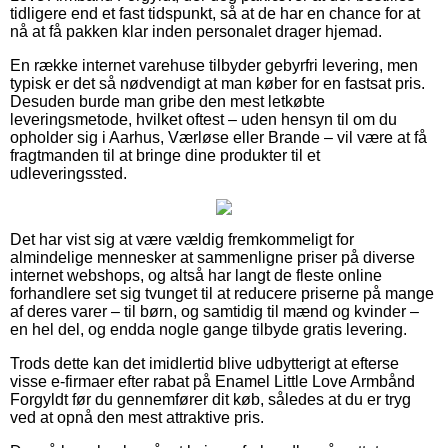
tidligere end et fast tidspunkt, så at de har en chance for at
nå at få pakken klar inden personalet drager hjemad.
En række internet varehuse tilbyder gebyrfri levering, men
typisk er det så nødvendigt at man køber for en fastsat pris.
Desuden burde man gribe den mest letkøbte
leveringsmetode, hvilket oftest – uden hensyn til om du
opholder sig i Aarhus, Værløse eller Brande – vil være at få
fragtmanden til at bringe dine produkter til et
udleveringssted.
Det har vist sig at være vældig fremkommeligt for
almindelige mennesker at sammenligne priser på diverse
internet webshops, og altså har langt de fleste online
forhandlere set sig tvunget til at reducere priserne på mange
af deres varer – til børn, og samtidig til mænd og kvinder –
en hel del, og endda nogle gange tilbyde gratis levering.
Trods dette kan det imidlertid blive udbytterigt at efterse
visse e-firmaer efter rabat på Enamel Little Love Armbånd
Forgyldt før du gennemfører dit køb, således at du er tryg
ved at opnå den mest attraktive pris.