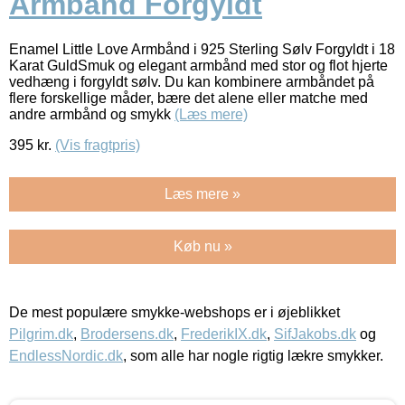
Armbånd Forgyldt
Enamel Little Love Armbånd i 925 Sterling Sølv Forgyldt i 18
Karat GuldSmuk og elegant armbånd med stor og flot hjerte
vedhæng i forgyldt sølv. Du kan kombinere armbåndet på
flere forskellige måder, bære det alene eller matche med
andre armbånd og smykk
(Læs mere)
395
kr.
(Vis fragtpris)
Læs mere »
Køb nu »
De mest populære smykke-webshops er i øjeblikket
Pilgrim.dk
,
Brodersens.dk
,
FrederikIX.dk
,
SifJakobs.dk
og
EndlessNordic.dk
, som alle har nogle rigtig lækre smykker.