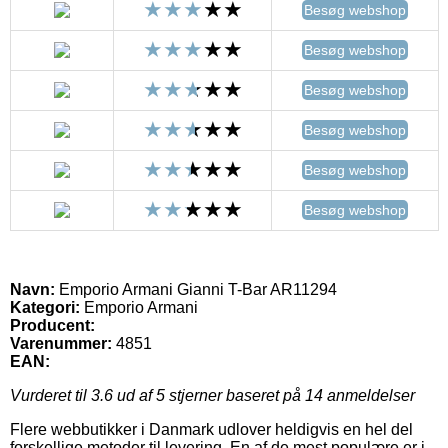
Besøg webshop
Besøg webshop
Besøg webshop
Besøg webshop
Besøg webshop
Besøg webshop
Navn:
Emporio Armani Gianni T-Bar AR11294
Kategori:
Emporio Armani
Producent:
Varenummer:
4851
EAN:
Vurderet til
3.6
ud af 5 stjerner baseret på
14
anmeldelser
Flere webbutikker i Danmark udlover heldigvis en hel del
forskellige metoder til levering. En af de mest populære er i