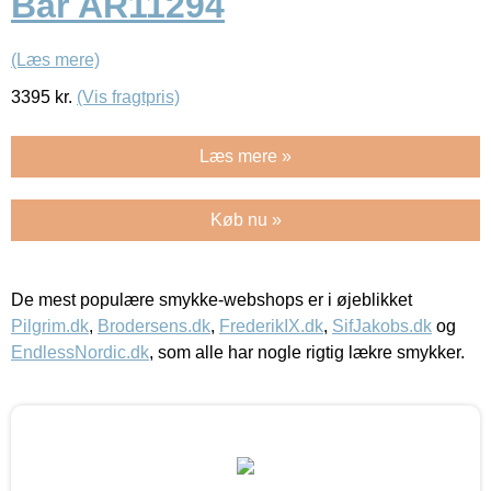
Bar AR11294
(Læs mere)
3395
kr.
(Vis fragtpris)
Læs mere »
Køb nu »
De mest populære smykke-webshops er i øjeblikket
Pilgrim.dk
,
Brodersens.dk
,
FrederikIX.dk
,
SifJakobs.dk
og
EndlessNordic.dk
, som alle har nogle rigtig lækre smykker.