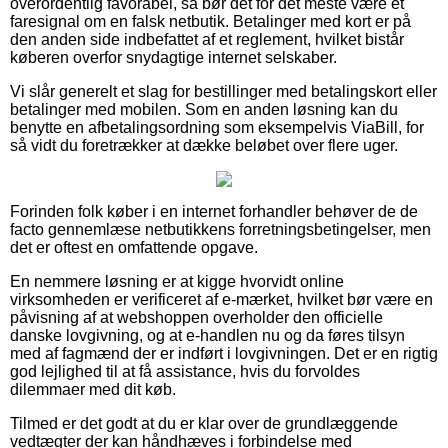
overordentlig favorabel, så bør det for det meste være et
faresignal om en falsk netbutik. Betalinger med kort er på
den anden side indbefattet af et reglement, hvilket bistår
køberen overfor snydagtige internet selskaber.
Vi slår generelt et slag for bestillinger med betalingskort eller
betalinger med mobilen. Som en anden løsning kan du
benytte en afbetalingsordning som eksempelvis ViaBill, for
så vidt du foretrækker at dække beløbet over flere uger.
Forinden folk køber i en internet forhandler behøver de de
facto gennemlæse netbutikkens forretningsbetingelser, men
det er oftest en omfattende opgave.
En nemmere løsning er at kigge hvorvidt online
virksomheden er verificeret af e-mærket, hvilket bør være en
påvisning af at webshoppen overholder den officielle
danske lovgivning, og at e-handlen nu og da føres tilsyn
med af fagmænd der er indført i lovgivningen. Det er en rigtig
god lejlighed til at få assistance, hvis du forvoldes
dilemmaer med dit køb.
Tilmed er det godt at du er klar over de grundlæggende
vedtægter der kan håndhæves i forbindelse med