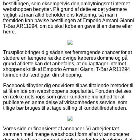
bestillingen, som eksempelvis den ombytningsret internet
webshoppen benytter. På grund af dette er det ydermere
vigtigt, at man altid beholder ens kvittering, så man i
fremtiden kan påvise bestillingen af Emporio Armani Gianni
T-Bar AR11294, om du skal købe en gave til en dame eller
herre.
Trustpilot bringer dig sådan set fremragende chancer for at
studere en længere række øvrige køberes domme og på
grund af dette kan det anbefales, at du iagttager internet
shoppens kritik af Emporio Armani Gianni T-Bar AR11294
forinden du færdiggør din shopping.
Facebook tilbyder dig endvidere tilpas tiltalende metoder til
at få en idé om webshoppens popularitet. Foruden det ses
en række netshops som giver kunderne mulighed for at
publicere en anmeldelse af virksomhedens service, som
tillige bør bruges til at tage stilling til kundetilfredsheden.
Vores side er finansieret af annoncer. Vi arbejder tæt
sammen med mange webshops i form af at vi annoncerer
deres tilbud, og tager godtgørelse under forudsætning af at