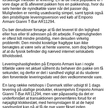
vore dage at få afleveret pakken hos en pakkeshop, hvor du
selv henter de nyindkøbte varer når det passer dig.
Muligheden er nemlig usædvanlig simpel, samt typisk også
den prisbilligste leveringsversion ved køb af Emporio
Armani Gianni T-Bar AR11294.
Du bør derudover forsøge at få det leveret til din lejlighed
eller hus eller til adressen på dit arbejde. Fragtmuligheden
er oftest lidt mindre prisbillig, men desuden virkelig
problemfri. Den mindst kostelige fragttype kan ikke
benægtes at være selv at hente varerne, som dog betinges
af at du fysisk befinder dig nærved internet selskabets
tilholdssted.
Leveringshastigheden på Emporio Armani kan i nogle
tilfælde være ret aktuel såfremt du behøver din pakke om få
sekunder, og derfor er det i sandhed vigtigt at du studerer
den forventede leveringsdato ved den vedkommende vare.
En lang række netshops i Danmark stiller udsigt til 1 dags
levering på utallige produkter, eksempelvis Emporio Armani
Gianni T-Bar AR11294, men vær påpasselig da det er
underforstået at transaktionen gennemføres forud for et
nøjagtigt klokkeslæt, med hensynstagen til at de højst
sandsynligt kan nå at få de nye varer fikset inden