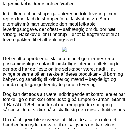
lagermedarbejderne holder fyraften.
Indtil flere online shops garanterer portofri levering, men i
reglen kun ifald du shopper for et fastsat beløb. Som
alternativ må man udvælge den mest letkøbte
leveringsudgave, der oftest – uafhængig om du bor nær
Viborg, Nakskov eller Hinnerup – er at få fragtfirmaet til at
levere pakken til et afhentningssted.
Det er ultra uproblematisk for almindelige mennesker at
prissammenligne i blandt forskellige internet outlets, og til
gengæld har de fleste online selskaber været nødt til at
tvinge priserne på en række af deres produkter – til børn og
babyer, og samtidig til kvinder og mænd – betydeligt, og
endda nogle gange frembyde portofri levering.
Dog kan det trods alt være indbringende at kontrollere et par
forskellige e-butikker efter udsalg på Emporio Armani Gianni
T-Bar AR11294 forud for at du færdiggør din shopping,
sådan at du er sikker på at skaffe sig den mest attraktive pris.
Du må alligevel ikke overse, at i tilfælde af at en internet
handler frembyder en vare til en salgspris der kan virke