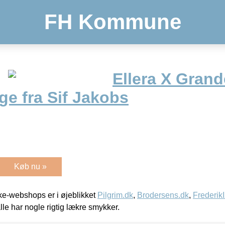
FH Kommune
Ellera X Grand
ge fra Sif Jakobs
Køb nu »
e-webshops er i øjeblikket
Pilgrim.dk
,
Brodersens.dk
,
Frederik
lle har nogle rigtig lækre smykker.