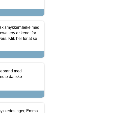
dansk smykkemærke med
ewellery er kendt for
ers. Klik her for at se
kkebrand med
ndte danske
mykkedesinger, Emma