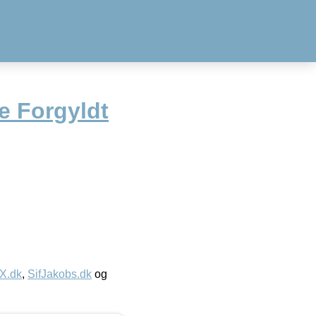
e Forgyldt
IX.dk
,
SifJakobs.dk
og