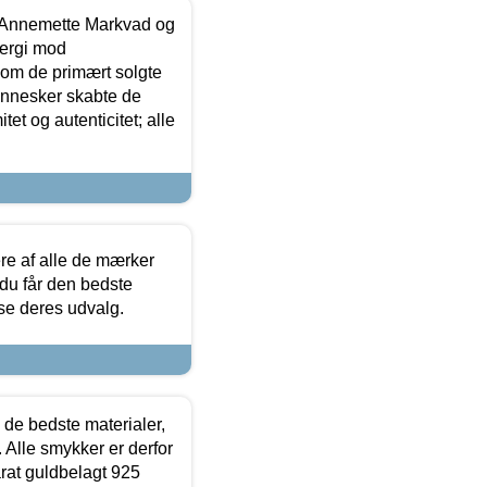
- Annemette Markvad og
ergi mod
som de primært solgte
mennesker skabte de
et og autenticitet; alle
.
re af alle de mærker
 du får den bedste
 se deres udvalg.
 de bedste materialer,
 Alle smykker er derfor
arat guldbelagt 925