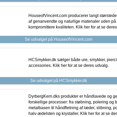
HouseofVincent.com producerer langt størstede
af genanvendte og naturlige materialer uden p
kompromittere kvaliteten. Klik her for at se dere
Se udvalget på HouseofVincent.com
HCSmykker.dk sælger både ure, smykker, pierc
accessories. Klik her for at se deres udvalg.
Se udvalget på HCSmykker.dk
DyrbergKern.dks produkter er håndlavede og 
forskellige processer: fra støbning, polering og
metalbasen til håndfletning af læder, slibning, p
halv-ædelsten og krystaller. Klik her for at se de