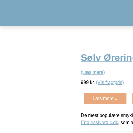
Sølv Ørerin
(Læs mere)
999
kr.
(Vis fragtpris)
Læs mere »
De mest populære smykk
EndlessNordic.dk
, som a