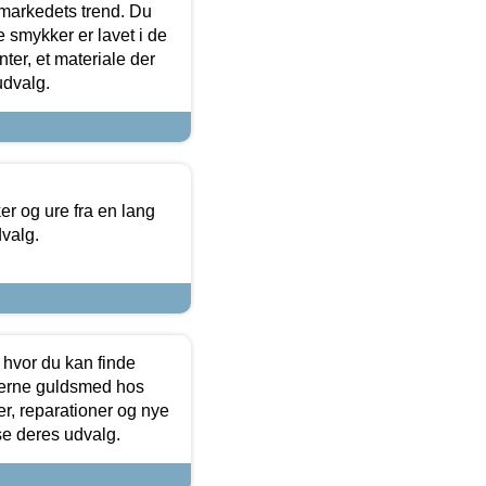
markedets trend. Du
e smykker er lavet i de
ter, et materiale der
udvalg.
 og ure fra en lang
dvalg.
 hvor du kan finde
terne guldsmed hos
r, reparationer og nye
se deres udvalg.