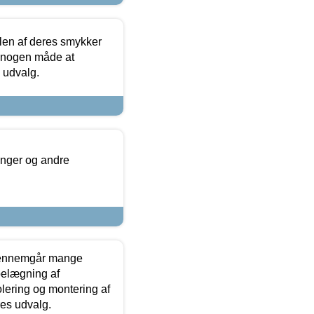
len af deres smykker
å nogen måde at
s udvalg.
inger og andre
gennemgår mange
 belægning af
olering og montering af
res udvalg.