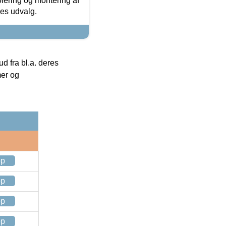
olering og montering af
res udvalg.
 fra bl.a. deres
mer og
op
op
op
op