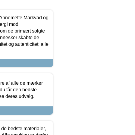
- Annemette Markvad og
ergi mod
som de primært solgte
mennesker skabte de
et og autenticitet; alle
.
re af alle de mærker
 du får den bedste
 se deres udvalg.
 de bedste materialer,