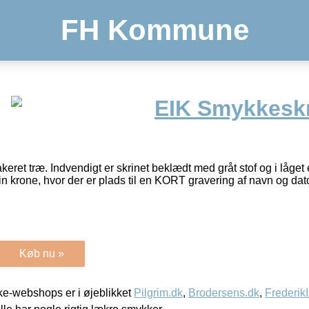
FH Kommune
EIK Smykkeskri
keret træ. Indvendigt er skrinet beklædt med gråt stof og i låget er
fin krone, hvor der er plads til en KORT gravering af navn og dato
Køb nu »
e-webshops er i øjeblikket
Pilgrim.dk
,
Brodersens.dk
,
Frederik