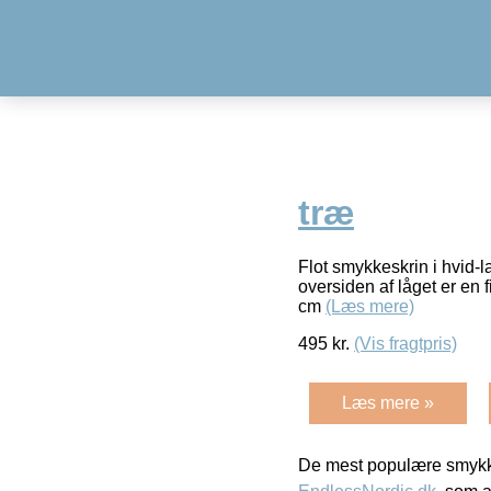
træ
Flot smykkeskrin i hvid-la
oversiden af låget er en 
cm
(Læs mere)
495
kr.
(Vis fragtpris)
Læs mere »
De mest populære smykk