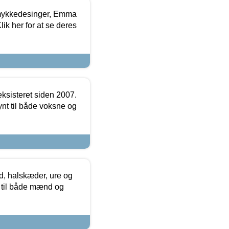
mykkedesinger, Emma
ik her for at se deres
ksisteret siden 2007.
nt til både voksne og
, halskæder, ure og
r til både mænd og