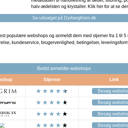
metalbasen til håndfletning af læder, slibning, p
halv-ædelsten og krystaller. Klik her for at se de
Se udvalget på DyrbergKern.dk
t populære webshops og anmeldt dem med stjerner fra 1 til 5 ud
rrelse, kundeservice, brugervenlighed, betingelser, leveringsfor
Bedst anmeldte webshops
bshop
Stjerner
Link
Besøg websh
Besøg websh
Besøg websh
Besøg websh