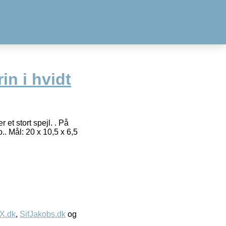
n i hvidt
 et stort spejl. . På
.. Mål: 20 x 10,5 x 6,5
IX.dk
,
SifJakobs.dk
og