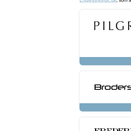
EndlessNordic.dk
, som a