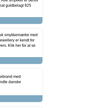
 Alle smykker er derfor
arat guldbelagt 925
dansk smykkemærke med
ewellery er kendt for
ers. Klik her for at se
kkebrand med
ndte danske