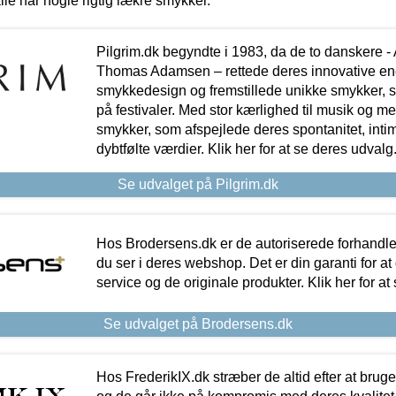
lle har nogle rigtig lækre smykker.
Pilgrim.dk begyndte i 1983, da de to danskere 
Thomas Adamsen – rettede deres innovative en
smykkedesign og fremstillede unikke smykker, 
på festivaler. Med stor kærlighed til musik og 
smykker, som afspejlede deres spontanitet, intimit
dybtfølte værdier. Klik her for at se deres udvalg
Se udvalget på Pilgrim.dk
Hos Brodersens.dk er de autoriserede forhandle
du ser i deres webshop. Det er din garanti for at
service og de originale produkter. Klik her for at
Se udvalget på Brodersens.dk
Hos FrederikIX.dk stræber de altid efter at bruge