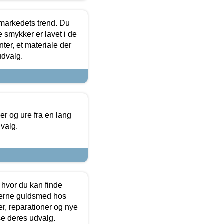
markedets trend. Du
e smykker er lavet i de
ter, et materiale der
udvalg.
 og ure fra en lang
dvalg.
 hvor du kan finde
terne guldsmed hos
r, reparationer og nye
se deres udvalg.