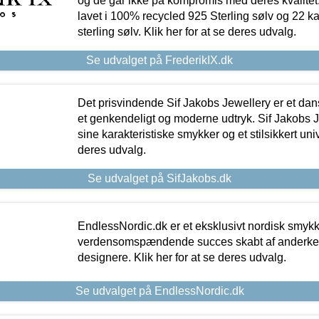
og de går ikke på kompromis med deres kvalitet.
lavet i 100% recycled 925 Sterling sølv og 22 k
sterling sølv. Klik her for at se deres udvalg.
Se udvalget på FrederikIX.dk
Det prisvindende Sif Jakobs Jewellery er et 
et genkendeligt og moderne udtryk. Sif Jakobs J
sine karakteristiske smykker og et stilsikkert univ
deres udvalg.
Se udvalget på SifJakobs.dk
EndlessNordic.dk er et eksklusivt nordisk smy
verdensomspændende succes skabt af anderke
designere. Klik her for at se deres udvalg.
Se udvalget på EndlessNordic.dk