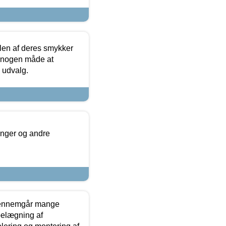
len af deres smykker
å nogen måde at
s udvalg.
inger og andre
gennemgår mange
 belægning af