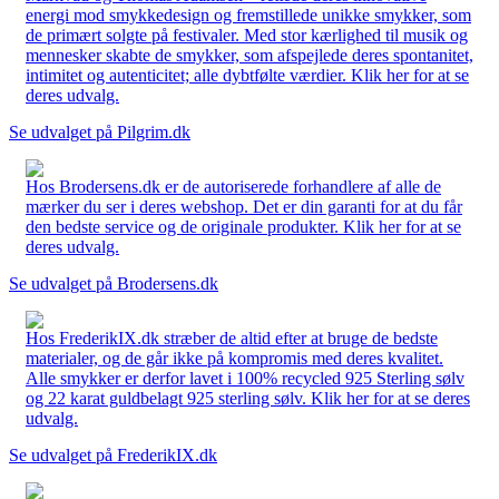
energi mod smykkedesign og fremstillede unikke smykker, som
de primært solgte på festivaler. Med stor kærlighed til musik og
mennesker skabte de smykker, som afspejlede deres spontanitet,
intimitet og autenticitet; alle dybtfølte værdier. Klik her for at se
deres udvalg.
Se udvalget på Pilgrim.dk
Hos Brodersens.dk er de autoriserede forhandlere af alle de
mærker du ser i deres webshop. Det er din garanti for at du får
den bedste service og de originale produkter. Klik her for at se
deres udvalg.
Se udvalget på Brodersens.dk
Hos FrederikIX.dk stræber de altid efter at bruge de bedste
materialer, og de går ikke på kompromis med deres kvalitet.
Alle smykker er derfor lavet i 100% recycled 925 Sterling sølv
og 22 karat guldbelagt 925 sterling sølv. Klik her for at se deres
udvalg.
Se udvalget på FrederikIX.dk