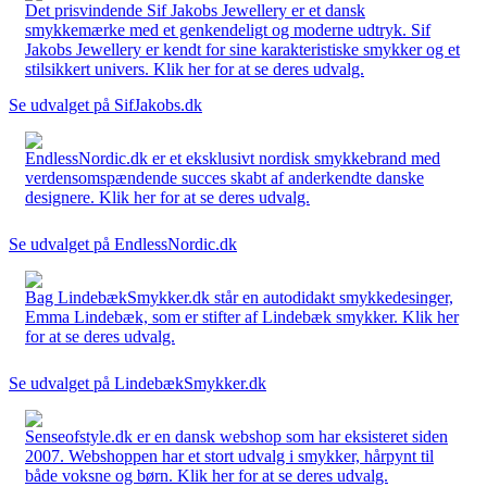
Det prisvindende Sif Jakobs Jewellery er et dansk
smykkemærke med et genkendeligt og moderne udtryk. Sif
Jakobs Jewellery er kendt for sine karakteristiske smykker og et
stilsikkert univers. Klik her for at se deres udvalg.
Se udvalget på SifJakobs.dk
EndlessNordic.dk er et eksklusivt nordisk smykkebrand med
verdensomspændende succes skabt af anderkendte danske
designere. Klik her for at se deres udvalg.
Se udvalget på EndlessNordic.dk
Bag LindebækSmykker.dk står en autodidakt smykkedesinger,
Emma Lindebæk, som er stifter af Lindebæk smykker. Klik her
for at se deres udvalg.
Se udvalget på LindebækSmykker.dk
Senseofstyle.dk er en dansk webshop som har eksisteret siden
2007. Webshoppen har et stort udvalg i smykker, hårpynt til
både voksne og børn. Klik her for at se deres udvalg.