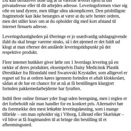
Du kan derudover udse dig at få varerne leveret hjem til din
privatadresse eller til dit arbejdes adresse. Leveringsformen viser sig
ofte en tand dyrere, men tillige ultra ukompliceret. Den prisbilligste
fragtmetode kan ikke benægtes at være at du selv henter ordren,
men det stiller krav om at du opholder dig med kort afstand til
internet firmaets adresse.
Leveringshastigheden på Øreringe er jo usædvanlig udslagsgivende
ifald du skal bruge varerne straks, så i det øjemed er det fuldt ud
klogt at man efterser det anslåede leveringstidspunkt på det
respektive produkt.
Flere internet butikker giver løfte om 1 hverdags levering på en
række af deres produkter, eksempelvis Daisy Medicinsk Plastik
Ørestikker fra Blomdahl med Swarovski Krystaller, som alligevel er
regnet ud fra at ordren køres igennem forinden et aftalt klokkeslæt,
sådan at de har en chance for at nå at få bestillingen klargjort
forinden pakkemedarbejderne har fyraften.
Indtil flere online firmaer yder fragt uden beregning, men i reglen er
det forbeholdt når man handler for en konkret pris. Alternativt bør
du foretrække den mest letkøbte leveringsløsning, som i mange
tilfælde – om man opholder sig i Viborg, Lillerød eller Skælskør –
vil blive at få fragtmanden til at bringe din bestilling til et
afhentningssted.