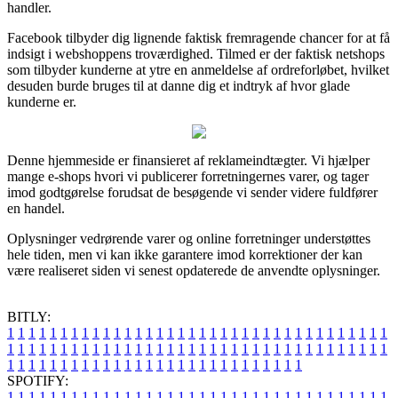
handler.
Facebook tilbyder dig lignende faktisk fremragende chancer for at få
indsigt i webshoppens troværdighed. Tilmed er der faktisk netshops
som tilbyder kunderne at ytre en anmeldelse af ordreforløbet, hvilket
desuden burde bruges til at danne dig et indtryk af hvor glade
kunderne er.
Denne hjemmeside er finansieret af reklameindtægter. Vi hjælper
mange e-shops hvori vi publicerer forretningernes varer, og tager
imod godtgørelse forudsat de besøgende vi sender videre fuldfører
en handel.
Oplysninger vedrørende varer og online forretninger understøttes
hele tiden, men vi kan ikke garantere imod korrektioner der kan
være realiseret siden vi senest opdaterede de anvendte oplysninger.
BITLY:
1
1
1
1
1
1
1
1
1
1
1
1
1
1
1
1
1
1
1
1
1
1
1
1
1
1
1
1
1
1
1
1
1
1
1
1
1
1
1
1
1
1
1
1
1
1
1
1
1
1
1
1
1
1
1
1
1
1
1
1
1
1
1
1
1
1
1
1
1
1
1
1
1
1
1
1
1
1
1
1
1
1
1
1
1
1
1
1
1
1
1
1
1
1
1
1
1
1
1
1
SPOTIFY:
1
1
1
1
1
1
1
1
1
1
1
1
1
1
1
1
1
1
1
1
1
1
1
1
1
1
1
1
1
1
1
1
1
1
1
1