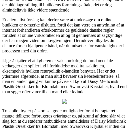
de altid tage stilling til butikkens forretningsaftale, det er dog
almindeligvis ikke videre spændende.
Et alternativt forslag kan derfor være at undersøge om online
butikken er e-mærke tilsluttet, fordi det kan være en antydning af at
internet forhandleren efterkommer de gældende danske regler,
foruden at online virksomheden af og til gennemses af sagkyndige
der har megen viden om lovgivningen. Derudover tilbydes du
chance for en hjælpende hånd, når du udsættes for vanskeligheder i
processen med din ordre.
Ligeså støtter vi at køberen er vaks omkring de fundamentale
vedtægter der spiller ind i forbindelse med transaktionen,
eksempelvis hvilken returpolitik e-handlen benytter. Her er det
ydermere afgørende, at man altid bevarer sin købsbekræftelse, så
man en anden gang vil kunne påvise sit køb af Daisy Medicinsk
Plastik Ørestikker fra Blomdahl med Swarovski Krystaller, hvad end
man søger efter varer til en mand eller kvinde.
Trustpilot byder på stort set gode muligheder for at betragte ret
mange tidligere forbrugeres erfaringer og på grund af dette slår vi et
slag for, at du studerer netbutikkens anmeldelser af Daisy Medicinsk
Plastik Ørestikker fra Blomdahl med Swarovski Krystaller inden du