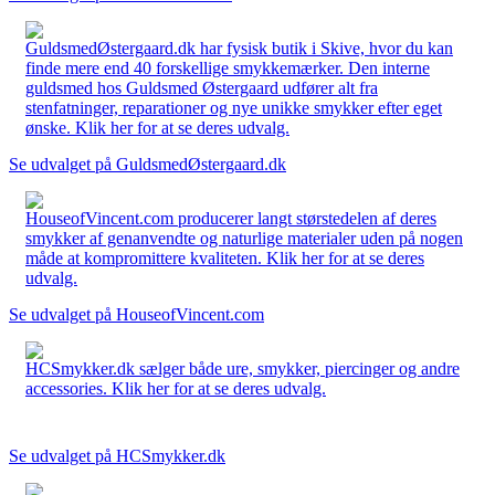
GuldsmedØstergaard.dk har fysisk butik i Skive, hvor du kan
finde mere end 40 forskellige smykkemærker. Den interne
guldsmed hos Guldsmed Østergaard udfører alt fra
stenfatninger, reparationer og nye unikke smykker efter eget
ønske. Klik her for at se deres udvalg.
Se udvalget på GuldsmedØstergaard.dk
HouseofVincent.com producerer langt størstedelen af deres
smykker af genanvendte og naturlige materialer uden på nogen
måde at kompromittere kvaliteten. Klik her for at se deres
udvalg.
Se udvalget på HouseofVincent.com
HCSmykker.dk sælger både ure, smykker, piercinger og andre
accessories. Klik her for at se deres udvalg.
Se udvalget på HCSmykker.dk