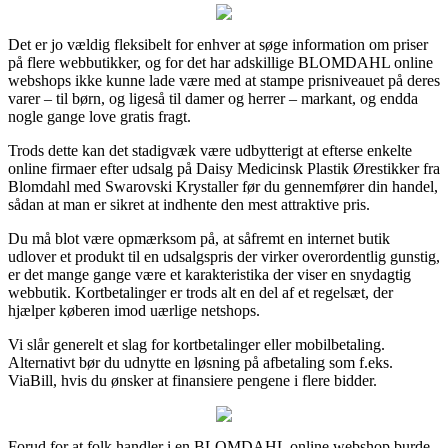
Det er jo vældig fleksibelt for enhver at søge information om priser
på flere webbutikker, og for det har adskillige BLOMDAHL online
webshops ikke kunne lade være med at stampe prisniveauet på deres
varer – til børn, og ligeså til damer og herrer – markant, og endda
nogle gange love gratis fragt.
Trods dette kan det stadigvæk være udbytterigt at efterse enkelte
online firmaer efter udsalg på Daisy Medicinsk Plastik Ørestikker fra
Blomdahl med Swarovski Krystaller før du gennemfører din handel,
sådan at man er sikret at indhente den mest attraktive pris.
Du må blot være opmærksom på, at såfremt en internet butik
udlover et produkt til en udsalgspris der virker overordentlig gunstig,
er det mange gange være et karakteristika der viser en snydagtig
webbutik. Kortbetalinger er trods alt en del af et regelsæt, der
hjælper køberen imod uærlige netshops.
Vi slår generelt et slag for kortbetalinger eller mobilbetaling.
Alternativt bør du udnytte en løsning på afbetaling som f.eks.
ViaBill, hvis du ønsker at finansiere pengene i flere bidder.
Forud for at folk handler i en BLOMDAHL online webshop burde