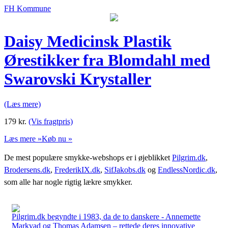
FH Kommune
Daisy Medicinsk Plastik
Ørestikker fra Blomdahl med
Swarovski Krystaller
(Læs mere)
179
kr.
(Vis fragtpris)
Læs mere »
Køb nu »
De mest populære smykke-webshops er i øjeblikket
Pilgrim.dk
,
Brodersens.dk
,
FrederikIX.dk
,
SifJakobs.dk
og
EndlessNordic.dk
,
som alle har nogle rigtig lækre smykker.
Pilgrim.dk begyndte i 1983, da de to danskere - Annemette
Markvad og Thomas Adamsen – rettede deres innovative