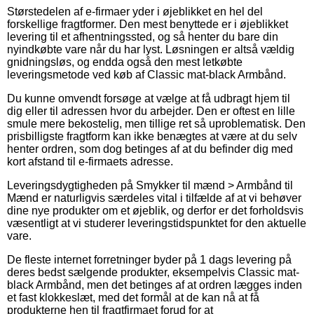
Størstedelen af e-firmaer yder i øjeblikket en hel del
forskellige fragtformer. Den mest benyttede er i øjeblikket
levering til et afhentningssted, og så henter du bare din
nyindkøbte vare når du har lyst. Løsningen er altså vældig
gnidningsløs, og endda også den mest letkøbte
leveringsmetode ved køb af Classic mat-black Armbånd.
Du kunne omvendt forsøge at vælge at få udbragt hjem til
dig eller til adressen hvor du arbejder. Den er oftest en lille
smule mere bekostelig, men tillige ret så uproblematisk. Den
prisbilligste fragtform kan ikke benægtes at være at du selv
henter ordren, som dog betinges af at du befinder dig med
kort afstand til e-firmaets adresse.
Leveringsdygtigheden på Smykker til mænd > Armbånd til
Mænd er naturligvis særdeles vital i tilfælde af at vi behøver
dine nye produkter om et øjeblik, og derfor er det forholdsvis
væsentligt at vi studerer leveringstidspunktet for den aktuelle
vare.
De fleste internet forretninger byder på 1 dags levering på
deres bedst sælgende produkter, eksempelvis Classic mat-
black Armbånd, men det betinges af at ordren lægges inden
et fast klokkeslæt, med det formål at de kan nå at få
produkterne hen til fragtfirmaet forud for at