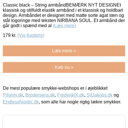
Classic black – String armbåndBEMÆRK NYT DESIGNEt
klassisk og stilfuldt elastik armbånd i et klassisk og holdbart
design. Armbåndet er designet med matte sorte agat sten og
stål logoringe med teksten NIRBANA SOUL. Et armbånd der
går godt i spænd med al
(Læs mere)
179
kr.
(Vis fragtpris)
Læs mere »
Køb nu »
De mest populære smykke-webshops er i øjeblikket
Pilgrim.dk
,
Brodersens.dk
,
FrederikIX.dk
,
SifJakobs.dk
og
EndlessNordic.dk
, som alle har nogle rigtig lækre smykker.