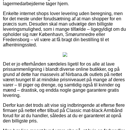
lagermedarbejderne tager hjem.
Enkelte internet shops lover levering uden beregning, men
for det meste under forudsætning af at man shopper for en
præcis sum. Desuden skal man udvælge den billigste
leveringsmulighed, som i mange tilfælde – ligegyldigt om du
opholder sig nær København, Smørumnedre eller
Fredensborg – vil være at få bragt din bestilling til et
afhentningssted.
Det er jo efterhånden særdeles ligetil for os alle at lave
prissammenligning i blandt diverse online butikker, og på
grund af dette har massevis af Nirbana.dk outlets på nettet
været tvunget til at mindske prisniveauet på mange af deres
varer – til piger og drenge, og samtidig også til kvinder og
mænd – drastisk, og endda nogle gange garantere gratis
levering.
Derfor kan det trods alt vise sig indbringende at efterse flere
firmaer på nettet efter tilbud på Classic mat-black Armbånd
forud for at du handler, således at du er garanteret at opnå
den billigste pris.