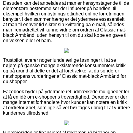
Desuden kan det anbefales at man er hensynstagende til de
elementære bestemmelser der influerer på handlen, til
eksempel hvilken ombytningsrettighed online forretningen
benytter. I den sammenhæng er det ydermere essesentielt,
at man til enhver tid sikrer sin kvittering på e-mail, således
man fremadrettet vil kunne vidne om ordren af Classic mat-
black Armbånd, uden hensyn til om du skal købe en gave til
en voksen eller et barn.
Trustpilot leverer nogenlunde ærlige løsninger til at se
nøjere på ganske mange eksisterende konsumenters kritik
og på grund af dette er det at foretrække, at du sonderer
netshoppens vurderinger af Classic mat-black Armbånd før
du shopper.
Facebook byder på ydermere ret udmærkede muligheder for
at få en idé om e-shoppens troværdighed. Derudover er der
mange internet forhandlere hvor kunder kan notere en kritik
af ordreforløbet, som lige så vel bør tages i brug til at vurdere
kundernes tilfredshed.
Hjemmesiden er finansieret af reklamer. Vi hjælper en