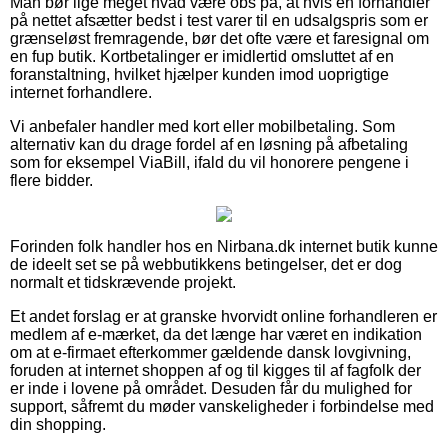
Man bør lige meget hvad være obs på, at hvis en forhandler
på nettet afsætter bedst i test varer til en udsalgspris som er
grænseløst fremragende, bør det ofte være et faresignal om
en fup butik. Kortbetalinger er imidlertid omsluttet af en
foranstaltning, hvilket hjælper kunden imod uoprigtige
internet forhandlere.
Vi anbefaler handler med kort eller mobilbetaling. Som
alternativ kan du drage fordel af en løsning på afbetaling
som for eksempel ViaBill, ifald du vil honorere pengene i
flere bidder.
Forinden folk handler hos en Nirbana.dk internet butik kunne
de ideelt set se på webbutikkens betingelser, det er dog
normalt et tidskrævende projekt.
Et andet forslag er at granske hvorvidt online forhandleren er
medlem af e-mærket, da det længe har været en indikation
om at e-firmaet efterkommer gældende dansk lovgivning,
foruden at internet shoppen af og til kigges til af fagfolk der
er inde i lovene på området. Desuden får du mulighed for
support, såfremt du møder vanskeligheder i forbindelse med
din shopping.