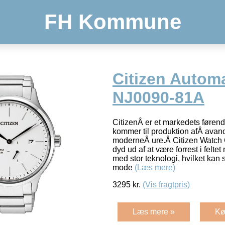
FH Kommune
Citizen Automa
NJ0090-81A
CitizenÂ er et markedets føren
kommer til produktion afÂ avan
moderneÂ ure.Â Citizen Watch 
dyd ud af at være forrest i feltet
med stor teknologi, hvilket kan 
mode
(Læs mere)
3295
kr.
(Vis fragtpris)
Læs mere »
Kø