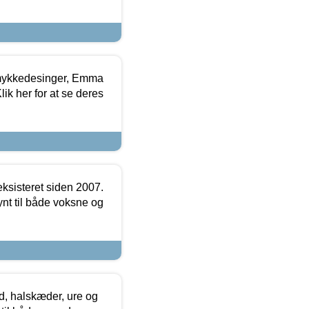
mykkedesinger, Emma
ik her for at se deres
ksisteret siden 2007.
nt til både voksne og
, halskæder, ure og