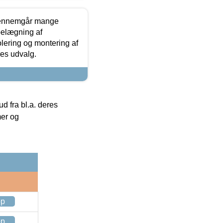
gennemgår mange
 belægning af
olering og montering af
res udvalg.
 fra bl.a. deres
mer og
op
op