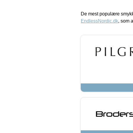
De mest populære smykk
EndlessNordic.dk
, som a