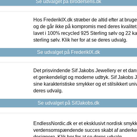
Se udvalget på Brodersens.dk
Hos FrederikIX.dk stræber de altid efter at bruge
og de går ikke på kompromis med deres kvalitet.
lavet i 100% recycled 925 Sterling sølv og 22 k
sterling sølv. Klik her for at se deres udvalg.
Se udvalget på FrederikIX.dk
Det prisvindende Sif Jakobs Jewellery er et 
et genkendeligt og moderne udtryk. Sif Jakobs J
sine karakteristiske smykker og et stilsikkert univ
deres udvalg.
Se udvalget på SifJakobs.dk
EndlessNordic.dk er et eksklusivt nordisk smy
verdensomspændende succes skabt af anderke
designere. Klik her for at se deres udvalg.