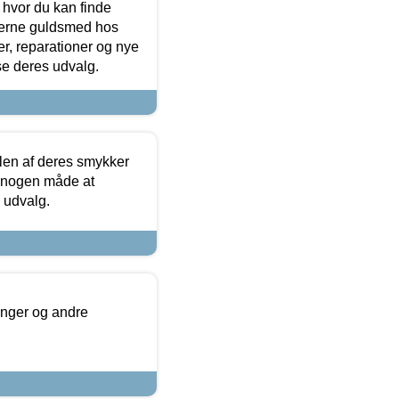
 hvor du kan finde
terne guldsmed hos
r, reparationer og nye
se deres udvalg.
len af deres smykker
å nogen måde at
s udvalg.
inger og andre