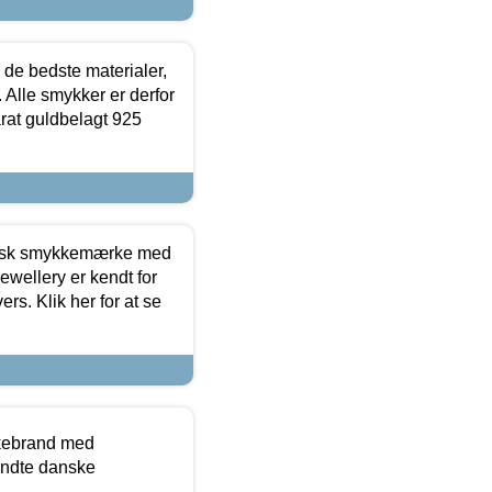
 de bedste materialer,
 Alle smykker er derfor
arat guldbelagt 925
dansk smykkemærke med
ewellery er kendt for
ers. Klik her for at se
kkebrand med
ndte danske