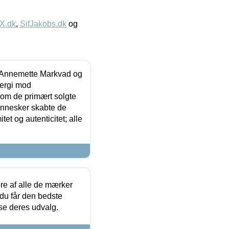
IX.dk
,
SifJakobs.dk
og
- Annemette Markvad og
ergi mod
som de primært solgte
mennesker skabte de
et og autenticitet; alle
.
re af alle de mærker
 du får den bedste
 se deres udvalg.