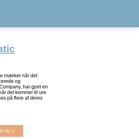
tic
de mærker når det
cerede og
Company, har gjort en
 når det kommer til ure
ses på flere af deres
b nu »