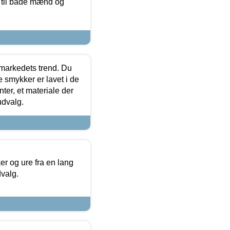
r til både mænd og
markedets trend. Du
e smykker er lavet i de
ter, et materiale der
udvalg.
 og ure fra en lang
dvalg.