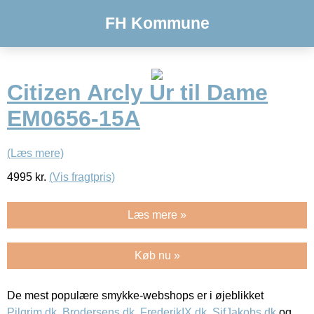
FH Kommune
Citizen Arcly Ur til Dame
EM0656-15A
(Læs mere)
4995
kr.
(Vis fragtpris)
Læs mere »
Køb nu »
De mest populære smykke-webshops er i øjeblikket
Pilgrim.dk
,
Brodersens.dk
,
FrederikIX.dk
,
SifJakobs.dk
og