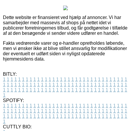
Dette website er finansieret ved hjælp af annoncer. Vi har
samarbejder med massevis af shops på nettet idet vi
publicerer forretningernes tilbud, og får godtgørelse i tilfælde
af at den besøgende vi sender videre udfører en handel.
Fakta vedrørende varer og e-handler opretholdes løbende,
men vi ønsker ikke at blive stillet ansvarlig for modifikationer
der eventuelt er udført siden vi nyligst opdaterede
hjemmesidens data.
BITLY:
1
1
1
1
1
1
1
1
1
1
1
1
1
1
1
1
1
1
1
1
1
1
1
1
1
1
1
1
1
1
1
1
1
1
1
1
1
1
1
1
1
1
1
1
1
1
1
1
1
1
1
1
1
1
1
1
1
1
1
1
1
1
1
1
1
1
1
1
1
1
1
1
1
1
1
1
1
1
1
1
1
1
1
1
1
1
1
1
1
1
1
1
1
1
1
1
1
1
1
1
SPOTIFY:
1
1
1
1
1
1
1
1
1
1
1
1
1
1
1
1
1
1
1
1
1
1
1
1
1
1
1
1
1
1
1
1
1
1
1
1
1
1
1
1
1
1
1
1
1
1
1
1
1
1
1
1
1
1
1
1
1
1
1
1
1
1
1
1
1
1
1
1
1
1
1
1
1
1
1
1
1
1
1
1
1
1
1
1
1
1
1
1
1
1
1
1
1
1
1
1
1
1
1
1
CUTTLY BIO: