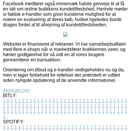
Facebook medfører også immervæk habile genveje til at få
en idé om online butikkens kundetilfredshed. Herinde møder
vi faktisk e-handler som giver kunderne mulighed for at
notere en evaluering af deres køb, hvilket ligeledes burde
drages fordel af til afvejning af kundetilfredsheden.
Websitet er finansieret af reklamer. Vi har samarbejdsaftaler
med flere e-shops når vi markedsfører butikkernes varer, og
høster godtgørelse for så vidt en af vores brugere
gennemfører en transaktion.
Orientering om tilbud og e-handler vedligeholdes nu og da,
men vi tager forbehold for rettelser der potentielt er udført
siden nyligste opdatering af de anvendte informationer.
derimart.com
BITLY:
1
1
1
1
1
1
1
1
1
1
1
1
1
1
1
1
1
1
1
1
1
1
1
1
1
1
1
1
1
1
1
1
1
1
1
1
1
1
1
1
1
1
1
1
1
1
1
1
1
1
1
1
1
1
1
1
1
1
1
1
1
1
1
1
1
1
1
1
1
1
1
1
1
1
1
1
1
1
1
1
1
1
1
1
1
1
1
1
1
1
1
1
1
1
1
1
1
1
1
1
SPOTIFY:
1
1
1
1
1
1
1
1
1
1
1
1
1
1
1
1
1
1
1
1
1
1
1
1
1
1
1
1
1
1
1
1
1