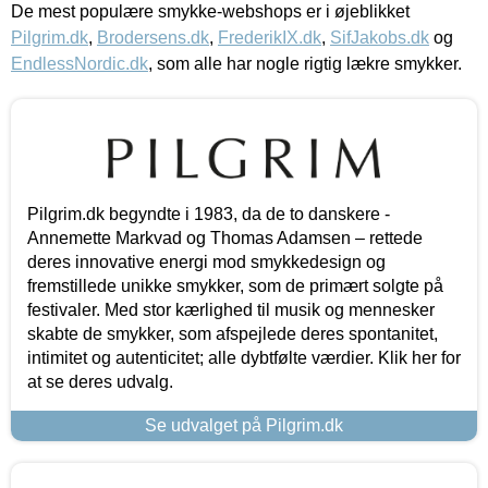
De mest populære smykke-webshops er i øjeblikket
Pilgrim.dk
,
Brodersens.dk
,
FrederikIX.dk
,
SifJakobs.dk
og
EndlessNordic.dk
, som alle har nogle rigtig lækre smykker.
Pilgrim.dk begyndte i 1983, da de to danskere -
Annemette Markvad og Thomas Adamsen – rettede
deres innovative energi mod smykkedesign og
fremstillede unikke smykker, som de primært solgte på
festivaler. Med stor kærlighed til musik og mennesker
skabte de smykker, som afspejlede deres spontanitet,
intimitet og autenticitet; alle dybtfølte værdier. Klik her for
at se deres udvalg.
Se udvalget på Pilgrim.dk