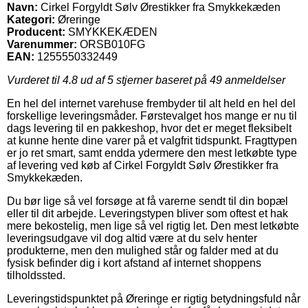
Navn:
Cirkel Forgyldt Sølv Ørestikker fra Smykkekæden
Kategori:
Øreringe
Producent:
SMYKKEKÆDEN
Varenummer:
ORSB010FG
EAN:
1255550332449
Vurderet til
4.8
ud af 5 stjerner baseret på
49
anmeldelser
En hel del internet varehuse frembyder til alt held en hel del
forskellige leveringsmåder. Førstevalget hos mange er nu til
dags levering til en pakkeshop, hvor det er meget fleksibelt
at kunne hente dine varer på et valgfrit tidspunkt. Fragttypen
er jo ret smart, samt endda ydermere den mest letkøbte type
af levering ved køb af Cirkel Forgyldt Sølv Ørestikker fra
Smykkekæden.
Du bør lige så vel forsøge at få varerne sendt til din bopæl
eller til dit arbejde. Leveringstypen bliver som oftest et hak
mere bekostelig, men lige så vel rigtig let. Den mest letkøbte
leveringsudgave vil dog altid være at du selv henter
produkterne, men den mulighed står og falder med at du
fysisk befinder dig i kort afstand af internet shoppens
tilholdssted.
Leveringstidspunktet på Øreringe er rigtig betydningsfuld når