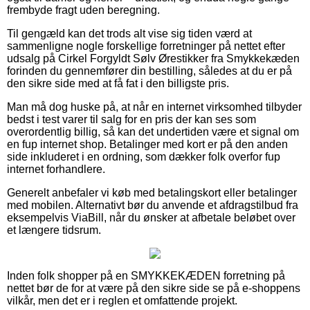
frembyde fragt uden beregning.
Til gengæld kan det trods alt vise sig tiden værd at
sammenligne nogle forskellige forretninger på nettet efter
udsalg på Cirkel Forgyldt Sølv Ørestikker fra Smykkekæden
forinden du gennemfører din bestilling, således at du er på
den sikre side med at få fat i den billigste pris.
Man må dog huske på, at når en internet virksomhed tilbyder
bedst i test varer til salg for en pris der kan ses som
overordentlig billig, så kan det undertiden være et signal om
en fup internet shop. Betalinger med kort er på den anden
side inkluderet i en ordning, som dækker folk overfor fup
internet forhandlere.
Generelt anbefaler vi køb med betalingskort eller betalinger
med mobilen. Alternativt bør du anvende et afdragstilbud fra
eksempelvis ViaBill, når du ønsker at afbetale beløbet over
et længere tidsrum.
Inden folk shopper på en SMYKKEKÆDEN forretning på
nettet bør de for at være på den sikre side se på e-shoppens
vilkår, men det er i reglen et omfattende projekt.