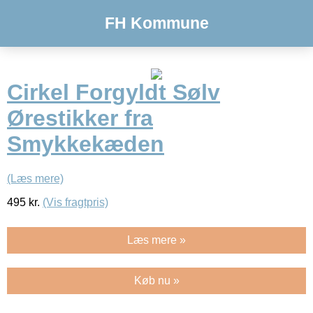
FH Kommune
Cirkel Forgyldt Sølv
Ørestikker fra
Smykkekæden
(Læs mere)
495
kr.
(Vis fragtpris)
Læs mere »
Køb nu »