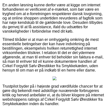
En anden løsning kunne derfor være at kigge om internet
forhandleren er verificeret af e-mærket, som bør være en
tryghed om at e-forretningen respekterer dansk lovgivning,
og at online shoppen undertiden revurderes af fagfolk som
har nøje kendskab til de gældende love. Desuden tilbydes
du genvej til at få assistance, ifald du udsættes for
vanskeligheder i forbindelse med dit køb.
Tilmed tilråder vi at man er omhyggelig omkring de mest
essentielle betingelser der kan have indvirkning på
bestillingen, eksempelvis hvilken returrettighed internet
virksomheden tilsikrer. I relation til det er det ydermere
afgørende, at man til enhver tid beholder sin faktura e-mail,
så man til enhver tid vil kunne dokumentere handlen af
Cirkel Forgyldt Sølv Ørestikker fra Smykkekæden, uden
hensyn til om man er på indkøb til en herre eller dame.
Trustpilot byder på i højeste grad værdifulde chancer for at
gøre dig bekendt med adskillige nuværende forbrugeres
kritik og herved anbefaler vi, at du bliver klogere på internet
webshoppens ratings af Cirkel Forgyldt Sølv Ørestikker fra
Smykkekæden inden du handler.