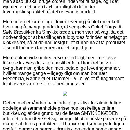
man absolut skal bruge ordren inden for få dage, og i det
øjemed er det uden tvivl fornuftigt at du finder
leveringstidspunktet på det relevante produkt.
Flere internet forretninger lover levering på blot en enkelt
hverdag på mange produkter, eksempelvis Cirkel Forgyldt
Sølv Ørestikker fra Smykkekæden, men vær på vagt da det
nødvendiggør at bestillingen fuldbyrdes forinden et nøjagtigt
klokkeslæt, så at de har udsigt til at kunne nå at få produktet
afsendt forinden lagerpersonalet tager hjem.
Flere online virksomheder sikrer fri fragt, men i de fleste
tilfælde kræves det at du bestiller for et konkret beløb. I
øvrigt bør man gribe den mest betalelige leveringsmanér,
hvilket mange gange – ligegyldigt om man bor nær
Fredericia, Rønne eller Hammel – vil blive at få fragtfirmaet
til at levere varerne til et afhentningssted.
Det er jo efterhånden ualmindeligt praktisk for almindelige
dødelige at sammenholde priser hos forskellige online
butikker, og af den grund har de fleste SMYKKEKÆDEN
internet forhandlere set sig tvunget til at mindske priserne på
mange af deres produkter – til babyer og børn, og yderligere
også til damer og herrer – drastisk, og endda nogle gange