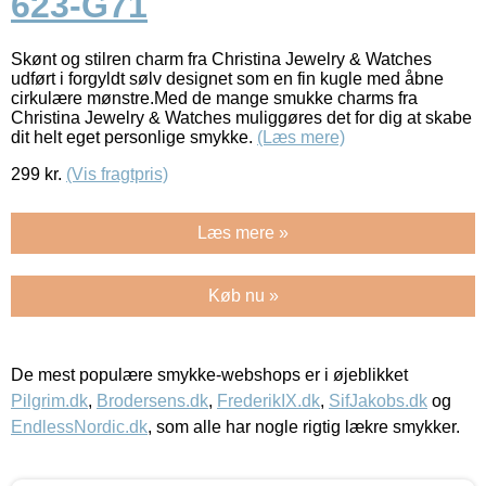
623-G71
Skønt og stilren charm fra Christina Jewelry & Watches
udført i forgyldt sølv designet som en fin kugle med åbne
cirkulære mønstre.Med de mange smukke charms fra
Christina Jewelry & Watches muliggøres det for dig at skabe
dit helt eget personlige smykke.
(Læs mere)
299
kr.
(Vis fragtpris)
Læs mere »
Køb nu »
De mest populære smykke-webshops er i øjeblikket
Pilgrim.dk
,
Brodersens.dk
,
FrederikIX.dk
,
SifJakobs.dk
og
EndlessNordic.dk
, som alle har nogle rigtig lækre smykker.