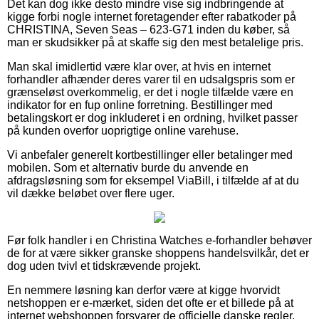
Det kan dog ikke desto mindre vise sig indbringende at
kigge forbi nogle internet foretagender efter rabatkoder på
CHRISTINA, Seven Seas – 623-G71 inden du køber, så
man er skudsikker på at skaffe sig den mest betalelige pris.
Man skal imidlertid være klar over, at hvis en internet
forhandler afhænder deres varer til en udsalgspris som er
grænseløst overkommelig, er det i nogle tilfælde være en
indikator for en fup online forretning. Bestillinger med
betalingskort er dog inkluderet i en ordning, hvilket passer
på kunden overfor uoprigtige online varehuse.
Vi anbefaler generelt kortbestillinger eller betalinger med
mobilen. Som et alternativ burde du anvende en
afdragsløsning som for eksempel ViaBill, i tilfælde af at du
vil dække beløbet over flere uger.
Før folk handler i en Christina Watches e-forhandler behøver
de for at være sikker granske shoppens handelsvilkår, det er
dog uden tvivl et tidskrævende projekt.
En nemmere løsning kan derfor være at kigge hvorvidt
netshoppen er e-mærket, siden det ofte er et billede på at
internet webshoppen forsvarer de officielle danske regler,