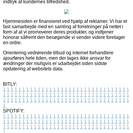
indtryk af kundernes tilfredshed.
Hjemmesiden er finansieret ved hjælp af reklamer. Vi har et
fast samarbejde med en samling af forretninger på nettet i
form af at vi promoverer deres produkter, og indtjener
honorar såfremt den besøgende vi sender videre foretager
en ordre.
Orientering vedrørende tilbud og internet forhandlere
ajourføres hele tiden, men der tages ikke ansvar for
ændringer der muligvis er udarbejdet siden sidste
opdatering af websitets data.
BITLY:
1
1
1
1
1
1
1
1
1
1
1
1
1
1
1
1
1
1
1
1
1
1
1
1
1
1
1
1
1
1
1
1
1
1
1
1
1
1
1
1
1
1
1
1
1
1
1
1
1
1
1
1
1
1
1
1
1
1
1
1
1
1
1
1
1
1
1
1
1
1
1
1
1
1
1
1
1
1
1
1
1
1
1
1
1
1
1
1
1
1
1
1
1
1
1
1
1
1
1
1
SPOTIFY:
1
1
1
1
1
1
1
1
1
1
1
1
1
1
1
1
1
1
1
1
1
1
1
1
1
1
1
1
1
1
1
1
1
1
1
1
1
1
1
1
1
1
1
1
1
1
1
1
1
1
1
1
1
1
1
1
1
1
1
1
1
1
1
1
1
1
1
1
1
1
1
1
1
1
1
1
1
1
1
1
1
1
1
1
1
1
1
1
1
1
1
1
1
1
1
1
1
1
1
1