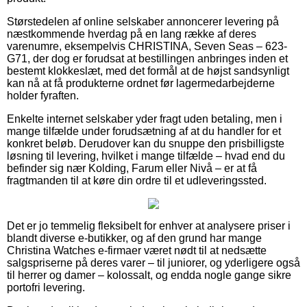
Størstedelen af online selskaber annoncerer levering på
næstkommende hverdag på en lang række af deres
varenumre, eksempelvis CHRISTINA, Seven Seas – 623-
G71, der dog er forudsat at bestillingen anbringes inden et
bestemt klokkeslæt, med det formål at de højst sandsynligt
kan nå at få produkterne ordnet før lagermedarbejderne
holder fyraften.
Enkelte internet selskaber yder fragt uden betaling, men i
mange tilfælde under forudsætning af at du handler for et
konkret beløb. Derudover kan du snuppe den prisbilligste
løsning til levering, hvilket i mange tilfælde – hvad end du
befinder sig nær Kolding, Farum eller Nivå – er at få
fragtmanden til at køre din ordre til et udleveringssted.
Det er jo temmelig fleksibelt for enhver at analysere priser i
blandt diverse e-butikker, og af den grund har mange
Christina Watches e-firmaer været nødt til at nedsætte
salgspriserne på deres varer – til juniorer, og yderligere også
til herrer og damer – kolossalt, og endda nogle gange sikre
portofri levering.