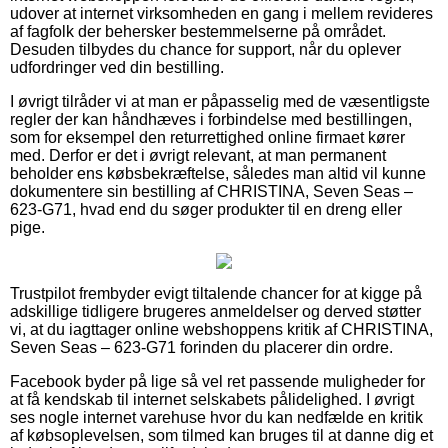
udover at internet virksomheden en gang i mellem revideres
af fagfolk der behersker bestemmelserne på området.
Desuden tilbydes du chance for support, når du oplever
udfordringer ved din bestilling.
I øvrigt tilråder vi at man er påpasselig med de væsentligste
regler der kan håndhæves i forbindelse med bestillingen,
som for eksempel den returrettighed online firmaet kører
med. Derfor er det i øvrigt relevant, at man permanent
beholder ens købsbekræftelse, således man altid vil kunne
dokumentere sin bestilling af CHRISTINA, Seven Seas –
623-G71, hvad end du søger produkter til en dreng eller
pige.
Trustpilot frembyder evigt tiltalende chancer for at kigge på
adskillige tidligere brugeres anmeldelser og derved støtter
vi, at du iagttager online webshoppens kritik af CHRISTINA,
Seven Seas – 623-G71 forinden du placerer din ordre.
Facebook byder på lige så vel ret passende muligheder for
at få kendskab til internet selskabets pålidelighed. I øvrigt
ses nogle internet varehuse hvor du kan nedfælde en kritik
af købsoplevelsen, som tilmed kan bruges til at danne dig et