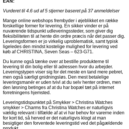
EAN:
Vurderet til
4.6
ud af 5 stjerner baseret på
37
anmeldelser
Mange online webshops frembyder i øjeblikket en række
forskellige former for levering. En sikker vinder er på
nuværende tidspunkt udleveringssteder, som giver dig
fleksibiliteten til at hente din ordre præcis når det passer dig.
Leveringsformen er jo virkelig uproblematisk, samt typisk
ligeledes den mindst kostelige mulighed for levering ved
køb af CHRISTINA, Seven Seas – 623-G71.
Du kunne også tænke over at bestille produkterne til
levering til din bolig eller til adressen hvor du arbejder.
Leveringstypen viser sig for det meste en tand mere pebret,
men også særligt gnidningsløs. Den mest betalelige
leveringsmanér er uden tvivl at du selv henter ordren, men
den løsning betinges af at du har bopæl tæt på internet
forretningens hjemsted.
Leveringstidspunktet på Smykker > Christina Watches
smykker > Charms fra Christina Watches er naturligvis
vældig relevant i tilfælde af at vi har behov for varerne inden
for kort tid, så herved er det naturligvis klogt at man
besigtiger den forventede leveringstid ved det pågældende
produkt.