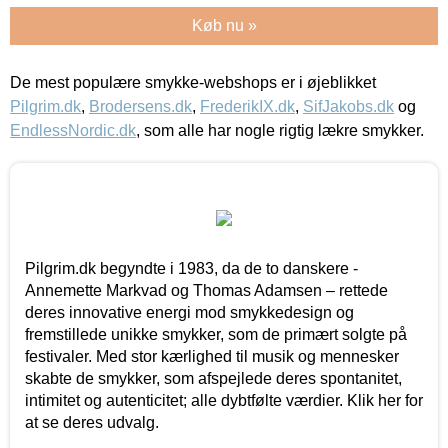
Køb nu »
De mest populære smykke-webshops er i øjeblikket
Pilgrim.dk
,
Brodersens.dk
,
FrederikIX.dk
,
SifJakobs.dk
og
EndlessNordic.dk
, som alle har nogle rigtig lækre smykker.
Pilgrim.dk begyndte i 1983, da de to danskere -
Annemette Markvad og Thomas Adamsen – rettede
deres innovative energi mod smykkedesign og
fremstillede unikke smykker, som de primært solgte på
festivaler. Med stor kærlighed til musik og mennesker
skabte de smykker, som afspejlede deres spontanitet,
intimitet og autenticitet; alle dybtfølte værdier. Klik her for
at se deres udvalg.