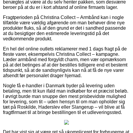
benægtes at være at du selv henter pakken, som desværre
beroer på at du er i kort afstand af online firmaets lager.
Fragtperioden på Christina Collect – Armbånd kan i nogle
tilfælde være vældig afgørende om man behøver dine nye
produkter fluks, så af den grund er det i sandhed passende
at du besigtiger den estimerede leveringstid på det
vedkommende produkt.
En hel del online outlets reklamerer med 1 dags fragt på de
fleste varer, eksempelvis Christina Collect – kampagne.
Læder armbånd med forgyldt charm, men vær opmærksom
på at det betinges af at der bestilles tidligere end et bestemt
tidspunkt, så at de sandsynligvis kan nå at få de nye varer
afsendt før personalet drager hjemad.
Nogle få e-handler i Danmark byder på levering uden
betaling, men tit kun ifald man indkøber for et præcist beløb.
I øvrigt burde man snuppe den mest prisbevidste mulighed
for levering, som tit – uden hensyn til om man opholder sig
tæt på Roskilde, Haderslev eller Slangerup – vil blive at få
fragtfirmaet til at bringe bestillingen til et udleveringssted.
Det har vist sig at være ret så ukompliceret for forbrugerne at