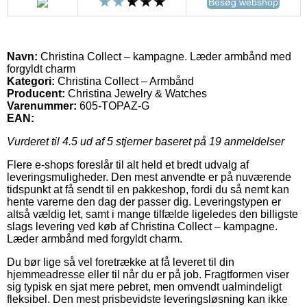
Besøg webshop
Navn:
Christina Collect – kampagne. Læder armbånd med
forgyldt charm
Kategori:
Christina Collect – Armbånd
Producent:
Christina Jewelry & Watches
Varenummer:
605-TOPAZ-G
EAN:
Vurderet til
4.5
ud af 5 stjerner baseret på
19
anmeldelser
Flere e-shops foreslår til alt held et bredt udvalg af
leveringsmuligheder. Den mest anvendte er på nuværende
tidspunkt at få sendt til en pakkeshop, fordi du så nemt kan
hente varerne den dag der passer dig. Leveringstypen er
altså vældig let, samt i mange tilfælde ligeledes den billigste
slags levering ved køb af Christina Collect – kampagne.
Læder armbånd med forgyldt charm.
Du bør lige så vel foretrække at få leveret til din
hjemmeadresse eller til når du er på job. Fragtformen viser
sig typisk en sjat mere pebret, men omvendt ualmindeligt
fleksibel. Den mest prisbevidste leveringsløsning kan ikke