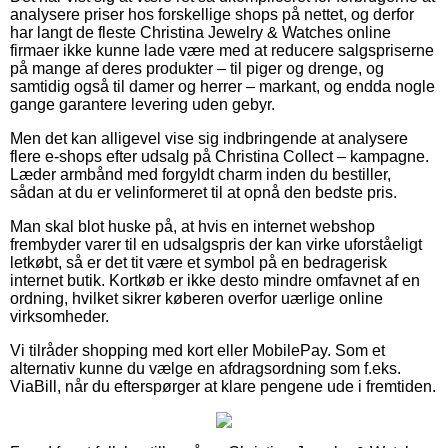
analysere priser hos forskellige shops på nettet, og derfor
har langt de fleste Christina Jewelry & Watches online
firmaer ikke kunne lade være med at reducere salgspriserne
på mange af deres produkter – til piger og drenge, og
samtidig også til damer og herrer – markant, og endda nogle
gange garantere levering uden gebyr.
Men det kan alligevel vise sig indbringende at analysere
flere e-shops efter udsalg på Christina Collect – kampagne.
Læder armbånd med forgyldt charm inden du bestiller,
sådan at du er velinformeret til at opnå den bedste pris.
Man skal blot huske på, at hvis en internet webshop
frembyder varer til en udsalgspris der kan virke uforståeligt
letkøbt, så er det tit være et symbol på en bedragerisk
internet butik. Kortkøb er ikke desto mindre omfavnet af en
ordning, hvilket sikrer køberen overfor uærlige online
virksomheder.
Vi tilråder shopping med kort eller MobilePay. Som et
alternativ kunne du vælge en afdragsordning som f.eks.
ViaBill, når du efterspørger at klare pengene ude i fremtiden.