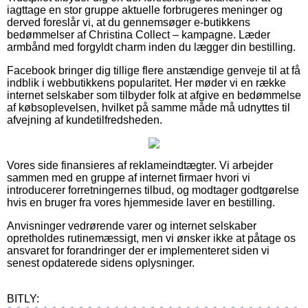
iagttage en stor gruppe aktuelle forbrugeres meninger og
derved foreslår vi, at du gennemsøger e-butikkens
bedømmelser af Christina Collect – kampagne. Læder
armbånd med forgyldt charm inden du lægger din bestilling.
Facebook bringer dig tillige flere anstændige genveje til at få
indblik i webbutikkens popularitet. Her møder vi en række
internet selskaber som tilbyder folk at afgive en bedømmelse
af købsoplevelsen, hvilket på samme måde må udnyttes til
afvejning af kundetilfredsheden.
Vores side finansieres af reklameindtægter. Vi arbejder
sammen med en gruppe af internet firmaer hvori vi
introducerer forretningernes tilbud, og modtager godtgørelse
hvis en bruger fra vores hjemmeside laver en bestilling.
Anvisninger vedrørende varer og internet selskaber
opretholdes rutinemæssigt, men vi ønsker ikke at påtage os
ansvaret for forandringer der er implementeret siden vi
senest opdaterede sidens oplysninger.
BITLY: