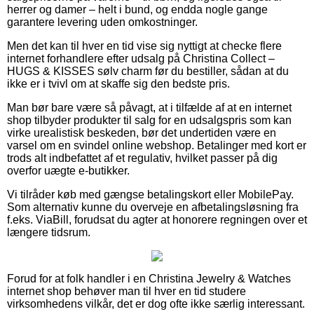
herrer og damer – helt i bund, og endda nogle gange
garantere levering uden omkostninger.
Men det kan til hver en tid vise sig nyttigt at checke flere
internet forhandlere efter udsalg på Christina Collect –
HUGS & KISSES sølv charm før du bestiller, sådan at du
ikke er i tvivl om at skaffe sig den bedste pris.
Man bør bare være så påvagt, at i tilfælde af at en internet
shop tilbyder produkter til salg for en udsalgspris som kan
virke urealistisk beskeden, bør det undertiden være en
varsel om en svindel online webshop. Betalinger med kort er
trods alt indbefattet af et regulativ, hvilket passer på dig
overfor uægte e-butikker.
Vi tilråder køb med gængse betalingskort eller MobilePay.
Som alternativ kunne du overveje en afbetalingsløsning fra
f.eks. ViaBill, forudsat du agter at honorere regningen over et
længere tidsrum.
Forud for at folk handler i en Christina Jewelry & Watches
internet shop behøver man til hver en tid studere
virksomhedens vilkår, det er dog ofte ikke særlig interessant.