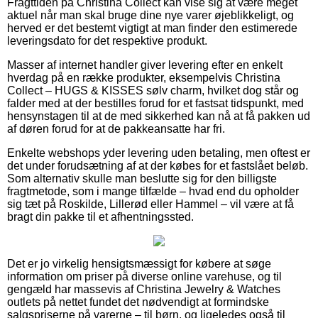
Fragttiden på Christina Collect kan vise sig at være meget
aktuel når man skal bruge dine nye varer øjeblikkeligt, og
herved er det bestemt vigtigt at man finder den estimerede
leveringsdato for det respektive produkt.
Masser af internet handler giver levering efter en enkelt
hverdag på en række produkter, eksempelvis Christina
Collect – HUGS & KISSES sølv charm, hvilket dog står og
falder med at der bestilles forud for et fastsat tidspunkt, med
hensynstagen til at de med sikkerhed kan nå at få pakken ud
af døren forud for at de pakkeansatte har fri.
Enkelte webshops yder levering uden betaling, men oftest er
det under forudsætning af at der købes for et fastslået beløb.
Som alternativ skulle man beslutte sig for den billigste
fragtmetode, som i mange tilfælde – hvad end du opholder
sig tæt på Roskilde, Lillerød eller Hammel – vil være at få
bragt din pakke til et afhentningssted.
Det er jo virkelig hensigtsmæssigt for købere at søge
information om priser på diverse online varehuse, og til
gengæld har massevis af Christina Jewelry & Watches
outlets på nettet fundet det nødvendigt at formindske
salgspriserne på varerne – til børn, og ligeledes også til