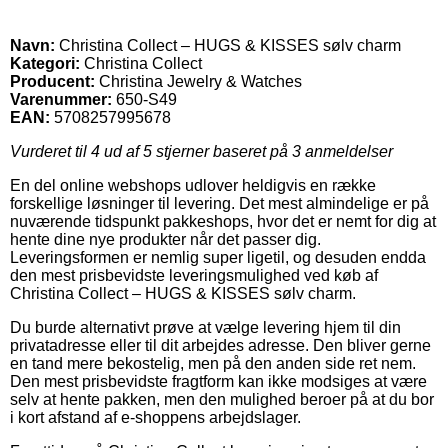
Navn:
Christina Collect – HUGS & KISSES sølv charm
Kategori:
Christina Collect
Producent:
Christina Jewelry & Watches
Varenummer:
650-S49
EAN:
5708257995678
Vurderet til
4
ud af 5 stjerner baseret på
3
anmeldelser
En del online webshops udlover heldigvis en række
forskellige løsninger til levering. Det mest almindelige er på
nuværende tidspunkt pakkeshops, hvor det er nemt for dig at
hente dine nye produkter når det passer dig.
Leveringsformen er nemlig super ligetil, og desuden endda
den mest prisbevidste leveringsmulighed ved køb af
Christina Collect – HUGS & KISSES sølv charm.
Du burde alternativt prøve at vælge levering hjem til din
privatadresse eller til dit arbejdes adresse. Den bliver gerne
en tand mere bekostelig, men på den anden side ret nem.
Den mest prisbevidste fragtform kan ikke modsiges at være
selv at hente pakken, men den mulighed beroer på at du bor
i kort afstand af e-shoppens arbejdslager.