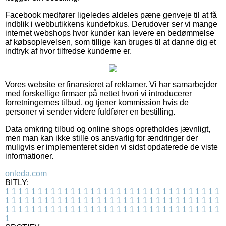
Facebook medfører ligeledes aldeles pæne genveje til at få
indblik i webbutikkens kundefokus. Derudover ser vi mange
internet webshops hvor kunder kan levere en bedømmelse
af købsoplevelsen, som tillige kan bruges til at danne dig et
indtryk af hvor tilfredse kunderne er.
Vores website er finansieret af reklamer. Vi har samarbejder
med forskellige firmaer på nettet hvori vi introducerer
forretningernes tilbud, og tjener kommission hvis de
personer vi sender videre fuldfører en bestilling.
Data omkring tilbud og online shops opretholdes jævnligt,
men man kan ikke stille os ansvarlig for ændringer der
muligvis er implementeret siden vi sidst opdaterede de viste
informationer.
onleda.com
BITLY:
1
1
1
1
1
1
1
1
1
1
1
1
1
1
1
1
1
1
1
1
1
1
1
1
1
1
1
1
1
1
1
1
1
1
1
1
1
1
1
1
1
1
1
1
1
1
1
1
1
1
1
1
1
1
1
1
1
1
1
1
1
1
1
1
1
1
1
1
1
1
1
1
1
1
1
1
1
1
1
1
1
1
1
1
1
1
1
1
1
1
1
1
1
1
1
1
1
1
1
1