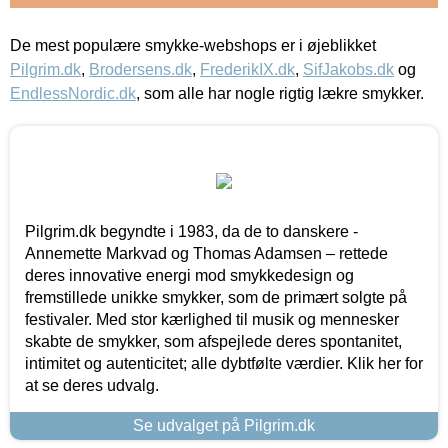
De mest populære smykke-webshops er i øjeblikket
Pilgrim.dk
,
Brodersens.dk
,
FrederikIX.dk
,
SifJakobs.dk
og
EndlessNordic.dk
, som alle har nogle rigtig lækre smykker.
Pilgrim.dk begyndte i 1983, da de to danskere -
Annemette Markvad og Thomas Adamsen – rettede
deres innovative energi mod smykkedesign og
fremstillede unikke smykker, som de primært solgte på
festivaler. Med stor kærlighed til musik og mennesker
skabte de smykker, som afspejlede deres spontanitet,
intimitet og autenticitet; alle dybtfølte værdier. Klik her for
at se deres udvalg.
Se udvalget på Pilgrim.dk