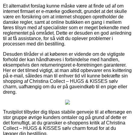
Et alternativt forslag kunne måske være at finde ud af om
internet firmaet er e-mærke godkendt, grundet at det skulle
være en forsikring om at internet shoppen opretholder de
danske regler, samt at online butikken en gang i mellem
føres tilsyn med af specialister som er meget bekendte med
reglementet på området. Dette er desuden en god anledning
til at få assistance, for så vidt du oplever problemer i
processen med din bestilling.
Desuden tilråder vi at køberen er vidende om de vigtigste
forhold der kan håndhæves i forbindelse med handlen,
eksempelvis den returneringsret e-forretningen garanterer.
Her er det tilmed vigtigt, at man altid opbevarer ens kvittering
på e-mail, således man til enhver tid vil kunne bekræfte sin
shopping af Christina Collect – HUGS & KISSES sølv
charm, uafhængig om du er på gaveindkøb til en pige eller
dreng.
Trustpilot tilbyder dig tilpas stabile genveje til at eftersøge en
stor gruppe øvrige kunders omtaler og på grund af dette er
det fornuftigt, at du gransker e-shoppens kritik af Christina
Collect – HUGS & KISSES sølv charm forud for at du
lægger din bestilling.