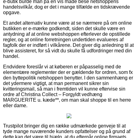
e-butik burde man på en vis måde bese netshoppens
handelsvilkår, dog er det i mange tilfælde en tidskrævende
opgave.
Et andet alternativ kunne være at se nærmere på om online
butikken er e-mærke godkendt, siden det skulle være en
antydning af at online webshoppen efterlever de opstillede
regler, og at online forretningen undertiden evalueres af
fagfolk der er indført i vilkårene. Det giver dig anledning til at
blive assisteret, for så vidt du skulle få udfordringer med din
handel.
Endvidere foreslår vi at køberen er påpasselig med de
elementære reglementer der er gældende for ordren, som fx
den byttepolitik netshoppen benytter. I den sammenhæng er
det ydermere vigtigt, at man permanent sikrer sin
kvitteringsmail, så man i fremtiden vil kunne eftervise sin
ordre af Christina Collect – Forgyldt vedhæng
MARGUERITE u. kæde**, om man skal shoppe til en herre
eller dame.
Trustpilot bringer dig en række udmærkede genveje til at
tyde mange nuværende kunders opfattelser og på grund af
dette kan det være til hjælp, at du eftergår online firmaets