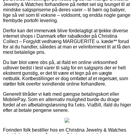
Jewelry & Watches forhandlere på nettet set sig tvunget til at
mindske salgspriserne på deres varer – til børn og babyer,
lige så vel som til voksne – voldsomt, og endda nogle gange
frembyde portofri levering.
Derfor kan det immervæk blive fordelagtigt at tjekke diverse
internet shops i Danmark efter rabatkoder på Christina
Collect – Forgyldt vedhæng MARGUERITE u. kæde** forud
for at du handler, således at man er velinformeret til at få den
mest betalelige pris.
Du bør blot være obs på, at ifald en online virksomhed
udlover bedst i test varer til salg for en salgspris der er helt
ekstremt gunstig, er det tit være et tegn på en uægte
netbutik. Kortbestillinger er dog omfattet af et regelsæt, som
støtter folk overfor svindlende online forhandlere.
Generelt tilråder vi køb med gængse betalingskort eller
MobilePay. Som en alternativ mulighed burde du drage
fordel af en afbetalingsløsning fra f.eks. ViaBill, ifald du higer
efter at betale pengene senere.
Forinden folk bestiller hos en Christina Jewelry & Watches