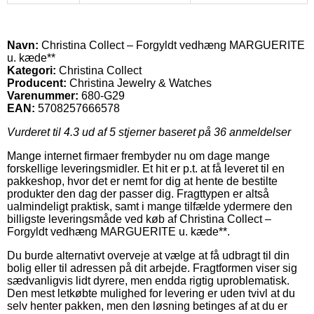
Navn:
Christina Collect – Forgyldt vedhæng MARGUERITE
u. kæde**
Kategori:
Christina Collect
Producent:
Christina Jewelry & Watches
Varenummer:
680-G29
EAN:
5708257666578
Vurderet til
4.3
ud af 5 stjerner baseret på
36
anmeldelser
Mange internet firmaer frembyder nu om dage mange
forskellige leveringsmidler. Et hit er p.t. at få leveret til en
pakkeshop, hvor det er nemt for dig at hente de bestilte
produkter den dag der passer dig. Fragttypen er altså
ualmindeligt praktisk, samt i mange tilfælde ydermere den
billigste leveringsmåde ved køb af Christina Collect –
Forgyldt vedhæng MARGUERITE u. kæde**.
Du burde alternativt overveje at vælge at få udbragt til din
bolig eller til adressen på dit arbejde. Fragtformen viser sig
sædvanligvis lidt dyrere, men endda rigtig uproblematisk.
Den mest letkøbte mulighed for levering er uden tvivl at du
selv henter pakken, men den løsning betinges af at du er