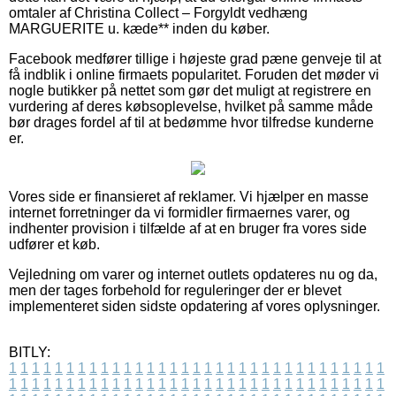
omtaler af Christina Collect – Forgyldt vedhæng
MARGUERITE u. kæde** inden du køber.
Facebook medfører tillige i højeste grad pæne genveje til at
få indblik i online firmaets popularitet. Foruden det møder vi
nogle butikker på nettet som gør det muligt at registrere en
vurdering af deres købsoplevelse, hvilket på samme måde
bør drages fordel af til at bedømme hvor tilfredse kunderne
er.
Vores side er finansieret af reklamer. Vi hjælper en masse
internet forretninger da vi formidler firmaernes varer, og
indhenter provision i tilfælde af at en bruger fra vores side
udfører et køb.
Vejledning om varer og internet outlets opdateres nu og da,
men der tages forbehold for reguleringer der er blevet
implementeret siden sidste opdatering af vores oplysninger.
BITLY:
1
1
1
1
1
1
1
1
1
1
1
1
1
1
1
1
1
1
1
1
1
1
1
1
1
1
1
1
1
1
1
1
1
1
1
1
1
1
1
1
1
1
1
1
1
1
1
1
1
1
1
1
1
1
1
1
1
1
1
1
1
1
1
1
1
1