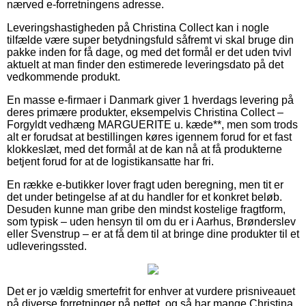
nærved e-forretningens adresse.
Leveringshastigheden på Christina Collect kan i nogle
tilfælde være super betydningsfuld såfremt vi skal bruge din
pakke inden for få dage, og med det formål er det uden tvivl
aktuelt at man finder den estimerede leveringsdato på det
vedkommende produkt.
En masse e-firmaer i Danmark giver 1 hverdags levering på
deres primære produkter, eksempelvis Christina Collect –
Forgyldt vedhæng MARGUERITE u. kæde**, men som trods
alt er forudsat at bestillingen køres igennem forud for et fast
klokkeslæt, med det formål at de kan nå at få produkterne
betjent forud for at de logistikansatte har fri.
En række e-butikker lover fragt uden beregning, men tit er
det under betingelse af at du handler for et konkret beløb.
Desuden kunne man gribe den mindst kostelige fragtform,
som typisk – uden hensyn til om du er i Aarhus, Brønderslev
eller Svenstrup – er at få dem til at bringe dine produkter til et
udleveringssted.
Det er jo vældig smertefrit for enhver at vurdere prisniveauet
på diverse forretninger på nettet, og så har mange Christina