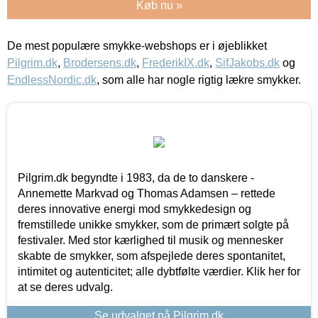
Køb nu »
De mest populære smykke-webshops er i øjeblikket
Pilgrim.dk
,
Brodersens.dk
,
FrederikIX.dk
,
SifJakobs.dk
og
EndlessNordic.dk
, som alle har nogle rigtig lækre smykker.
Pilgrim.dk begyndte i 1983, da de to danskere -
Annemette Markvad og Thomas Adamsen – rettede
deres innovative energi mod smykkedesign og
fremstillede unikke smykker, som de primært solgte på
festivaler. Med stor kærlighed til musik og mennesker
skabte de smykker, som afspejlede deres spontanitet,
intimitet og autenticitet; alle dybtfølte værdier. Klik her for
at se deres udvalg.
Se udvalget på Pilgrim.dk