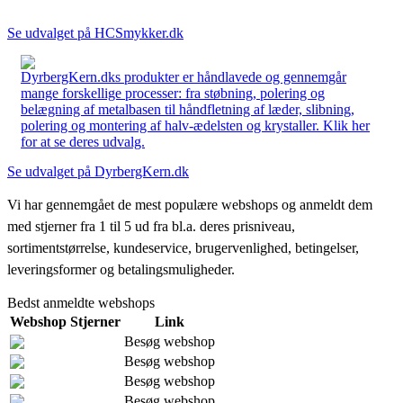
Se udvalget på HCSmykker.dk
DyrbergKern.dks produkter er håndlavede og gennemgår
mange forskellige processer: fra støbning, polering og
belægning af metalbasen til håndfletning af læder, slibning,
polering og montering af halv-ædelsten og krystaller. Klik her
for at se deres udvalg.
Se udvalget på DyrbergKern.dk
Vi har gennemgået de mest populære webshops og anmeldt dem
med stjerner fra 1 til 5 ud fra bl.a. deres prisniveau,
sortimentstørrelse, kundeservice, brugervenlighed, betingelser,
leveringsformer og betalingsmuligheder.
Bedst anmeldte webshops
Webshop
Stjerner
Link
Besøg webshop
Besøg webshop
Besøg webshop
Besøg webshop