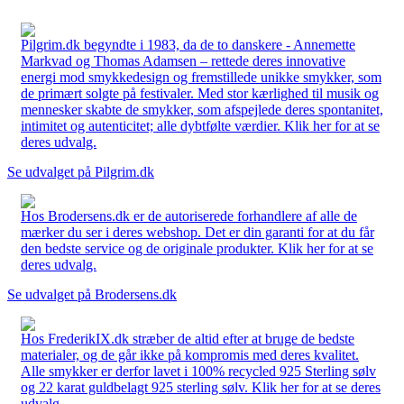
Pilgrim.dk begyndte i 1983, da de to danskere - Annemette
Markvad og Thomas Adamsen – rettede deres innovative
energi mod smykkedesign og fremstillede unikke smykker, som
de primært solgte på festivaler. Med stor kærlighed til musik og
mennesker skabte de smykker, som afspejlede deres spontanitet,
intimitet og autenticitet; alle dybtfølte værdier. Klik her for at se
deres udvalg.
Se udvalget på Pilgrim.dk
Hos Brodersens.dk er de autoriserede forhandlere af alle de
mærker du ser i deres webshop. Det er din garanti for at du får
den bedste service og de originale produkter. Klik her for at se
deres udvalg.
Se udvalget på Brodersens.dk
Hos FrederikIX.dk stræber de altid efter at bruge de bedste
materialer, og de går ikke på kompromis med deres kvalitet.
Alle smykker er derfor lavet i 100% recycled 925 Sterling sølv
og 22 karat guldbelagt 925 sterling sølv. Klik her for at se deres
udvalg.