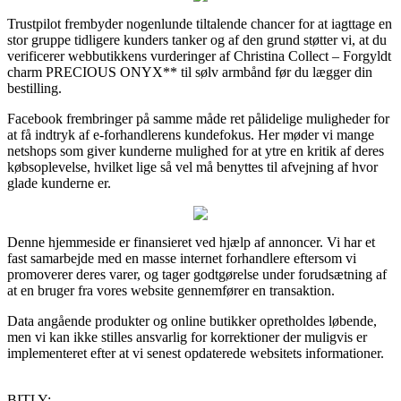
Trustpilot frembyder nogenlunde tiltalende chancer for at iagttage en
stor gruppe tidligere kunders tanker og af den grund støtter vi, at du
verificerer webbutikkens vurderinger af Christina Collect – Forgyldt
charm PRECIOUS ONYX** til sølv armbånd før du lægger din
bestilling.
Facebook frembringer på samme måde ret pålidelige muligheder for
at få indtryk af e-forhandlerens kundefokus. Her møder vi mange
netshops som giver kunderne mulighed for at ytre en kritik af deres
købsoplevelse, hvilket lige så vel må benyttes til afvejning af hvor
glade kunderne er.
Denne hjemmeside er finansieret ved hjælp af annoncer. Vi har et
fast samarbejde med en masse internet forhandlere eftersom vi
promoverer deres varer, og tager godtgørelse under forudsætning af
at en bruger fra vores website gennemfører en transaktion.
Data angående produkter og online butikker opretholdes løbende,
men vi kan ikke stilles ansvarlig for korrektioner der muligvis er
implementeret efter at vi senest opdaterede websitets informationer.
BITLY: