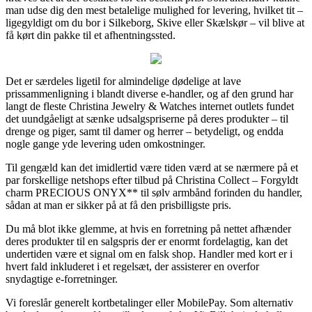
man udse dig den mest betalelige mulighed for levering, hvilket tit –
ligegyldigt om du bor i Silkeborg, Skive eller Skælskør – vil blive at
få kørt din pakke til et afhentningssted.
Det er særdeles ligetil for almindelige dødelige at lave
prissammenligning i blandt diverse e-handler, og af den grund har
langt de fleste Christina Jewelry & Watches internet outlets fundet
det uundgåeligt at sænke udsalgspriserne på deres produkter – til
drenge og piger, samt til damer og herrer – betydeligt, og endda
nogle gange yde levering uden omkostninger.
Til gengæld kan det imidlertid være tiden værd at se nærmere på et
par forskellige netshops efter tilbud på Christina Collect – Forgyldt
charm PRECIOUS ONYX** til sølv armbånd forinden du handler,
sådan at man er sikker på at få den prisbilligste pris.
Du må blot ikke glemme, at hvis en forretning på nettet afhænder
deres produkter til en salgspris der er enormt fordelagtig, kan det
undertiden være et signal om en falsk shop. Handler med kort er i
hvert fald inkluderet i et regelsæt, der assisterer en overfor
snydagtige e-forretninger.
Vi foreslår generelt kortbetalinger eller MobilePay. Som alternativ