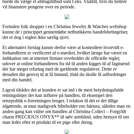
burde du vælge et afdragstilbud som f.eks. ViaBill, hvis du hellere
vil finansiere pengene over en periode.
Forinden folk shopper i en Christina Jewelry & Watches webshop
kunne de i princippet gennemløbe netbutikkens handelsbetingelser,
det er dog i reglen ikke særlig sjovt.
Et alternativt forslag kunne derfor være at kontrollere hvorvidt e-
forhandleren er verificeret af e-mærket, hvilket længe har været en
indikation om at internet firmaet overholder de officielle regler,
udover at online forhandleren fra tid til anden kigges til af fagmænd
der har meget erfaring med de gældende regulativer. Dette er
desuden din genvej til at få bistand, ifald du skulle få udfordringer
med din handel.
Ligeså tilrådes det at kunden er sat ind i de mest betydningsfulde
retningslinjer der kan influere på handlen, til eksempel den
returpolitik e-forretningen bruger. I relation til det er det tillige
afgørende, at man stadigvæk bibeholder ens faktura, således man en
anden gang kan vidne om handlen af Christina Collect – Forgyldt
charm PRECIOUS ONYX** til sølv armbånd, uden hensyn til om
man leder efter et produkt til en pige eller dreng.