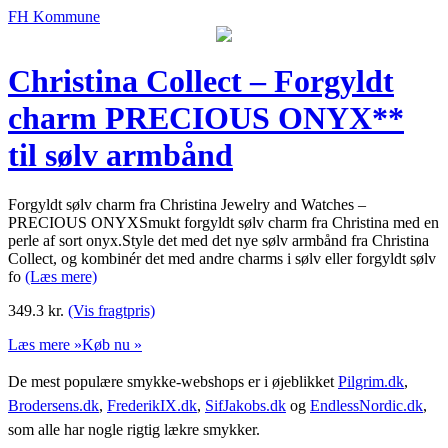
FH Kommune
Christina Collect – Forgyldt
charm PRECIOUS ONYX**
til sølv armbånd
Forgyldt sølv charm fra Christina Jewelry and Watches –
PRECIOUS ONYXSmukt forgyldt sølv charm fra Christina med en
perle af sort onyx.Style det med det nye sølv armbånd fra Christina
Collect, og kombinér det med andre charms i sølv eller forgyldt sølv
fo
(Læs mere)
349.3
kr.
(Vis fragtpris)
Læs mere »
Køb nu »
De mest populære smykke-webshops er i øjeblikket
Pilgrim.dk
,
Brodersens.dk
,
FrederikIX.dk
,
SifJakobs.dk
og
EndlessNordic.dk
,
som alle har nogle rigtig lækre smykker.