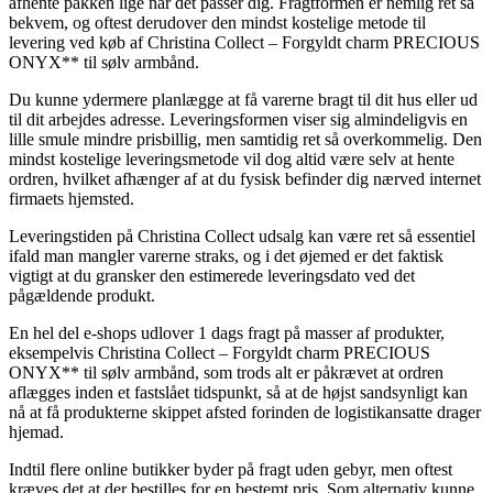
afhente pakken lige når det passer dig. Fragtformen er nemlig ret så
bekvem, og oftest derudover den mindst kostelige metode til
levering ved køb af Christina Collect – Forgyldt charm PRECIOUS
ONYX** til sølv armbånd.
Du kunne ydermere planlægge at få varerne bragt til dit hus eller ud
til dit arbejdes adresse. Leveringsformen viser sig almindeligvis en
lille smule mindre prisbillig, men samtidig ret så overkommelig. Den
mindst kostelige leveringsmetode vil dog altid være selv at hente
ordren, hvilket afhænger af at du fysisk befinder dig nærved internet
firmaets hjemsted.
Leveringstiden på Christina Collect udsalg kan være ret så essentiel
ifald man mangler varerne straks, og i det øjemed er det faktisk
vigtigt at du gransker den estimerede leveringsdato ved det
pågældende produkt.
En hel del e-shops udlover 1 dags fragt på masser af produkter,
eksempelvis Christina Collect – Forgyldt charm PRECIOUS
ONYX** til sølv armbånd, som trods alt er påkrævet at ordren
aflægges inden et fastslået tidspunkt, så at de højst sandsynligt kan
nå at få produkterne skippet afsted forinden de logistikansatte drager
hjemad.
Indtil flere online butikker byder på fragt uden gebyr, men oftest
kræves det at der bestilles for en bestemt pris. Som alternativ kunne