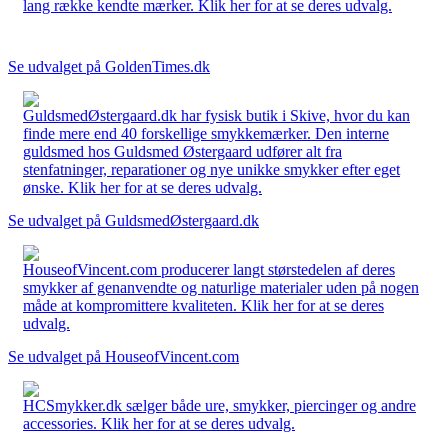
lang række kendte mærker. Klik her for at se deres udvalg.
Se udvalget på GoldenTimes.dk
GuldsmedØstergaard.dk har fysisk butik i Skive, hvor du kan
finde mere end 40 forskellige smykkemærker. Den interne
guldsmed hos Guldsmed Østergaard udfører alt fra
stenfatninger, reparationer og nye unikke smykker efter eget
ønske. Klik her for at se deres udvalg.
Se udvalget på GuldsmedØstergaard.dk
HouseofVincent.com producerer langt størstedelen af deres
smykker af genanvendte og naturlige materialer uden på nogen
måde at kompromittere kvaliteten. Klik her for at se deres
udvalg.
Se udvalget på HouseofVincent.com
HCSmykker.dk sælger både ure, smykker, piercinger og andre
accessories. Klik her for at se deres udvalg.