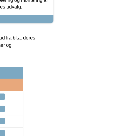
olering og montering af
res udvalg.
 fra bl.a. deres
mer og