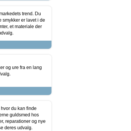
markedets trend. Du
e smykker er lavet i de
ter, et materiale der
udvalg.
 og ure fra en lang
dvalg.
 hvor du kan finde
terne guldsmed hos
r, reparationer og nye
se deres udvalg.