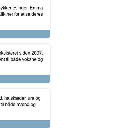
mykkedesinger, Emma
ik her for at se deres
ksisteret siden 2007.
nt til både voksne og
, halskæder, ure og
r til både mænd og