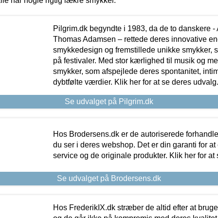
lle har nogle rigtig lækre smykker.
Pilgrim.dk begyndte i 1983, da de to danskere 
Thomas Adamsen – rettede deres innovative en
smykkedesign og fremstillede unikke smykker, 
på festivaler. Med stor kærlighed til musik og 
smykker, som afspejlede deres spontanitet, intimit
dybtfølte værdier. Klik her for at se deres udvalg
Se udvalget på Pilgrim.dk
Hos Brodersens.dk er de autoriserede forhandle
du ser i deres webshop. Det er din garanti for at
service og de originale produkter. Klik her for at
Se udvalget på Brodersens.dk
Hos FrederikIX.dk stræber de altid efter at bruge