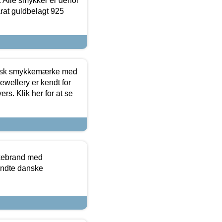
 Alle smykker er derfor
arat guldbelagt 925
dansk smykkemærke med
ewellery er kendt for
ers. Klik her for at se
kkebrand med
ndte danske