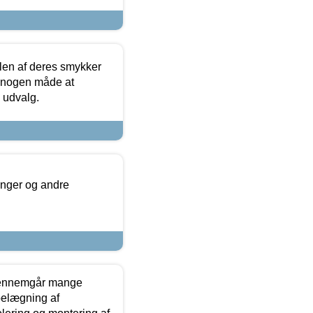
len af deres smykker
å nogen måde at
s udvalg.
inger og andre
gennemgår mange
 belægning af