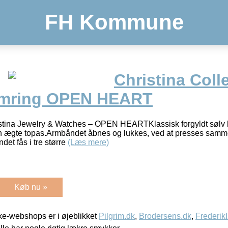
FH Kommune
Christina Coll
armring OPEN HEART
istina Jewelry & Watches – OPEN HEARTKlassisk forgyldt sølv b
er en ægte topas.Armbåndet åbnes og lukkes, ved at presses sa
det fås i tre større
(Læs mere)
Køb nu »
e-webshops er i øjeblikket
Pilgrim.dk
,
Brodersens.dk
,
Frederik