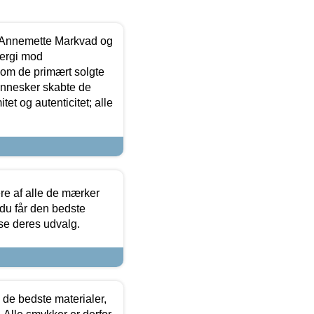
- Annemette Markvad og
ergi mod
som de primært solgte
mennesker skabte de
et og autenticitet; alle
.
re af alle de mærker
 du får den bedste
 se deres udvalg.
 de bedste materialer,