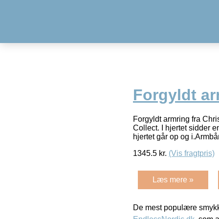
Forgyldt 
Forgyldt armring fra Chr
Collect. I hjertet sidd
hjertet går op og i.Armbån
1345.5
kr.
(Vis fragtpris)
Læs mere »
De mest populære smykk