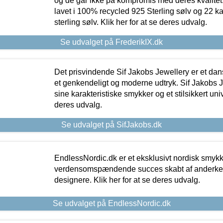
og de går ikke på kompromis med deres kvalitet.
lavet i 100% recycled 925 Sterling sølv og 22 k
sterling sølv. Klik her for at se deres udvalg.
Se udvalget på FrederikIX.dk
Det prisvindende Sif Jakobs Jewellery er et 
et genkendeligt og moderne udtryk. Sif Jakobs J
sine karakteristiske smykker og et stilsikkert univ
deres udvalg.
Se udvalget på SifJakobs.dk
EndlessNordic.dk er et eksklusivt nordisk smy
verdensomspændende succes skabt af anderke
designere. Klik her for at se deres udvalg.
Se udvalget på EndlessNordic.dk