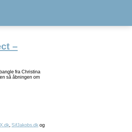
ect –
angle fra Christina
mmen så åbningen om
IX.dk
,
SifJakobs.dk
og