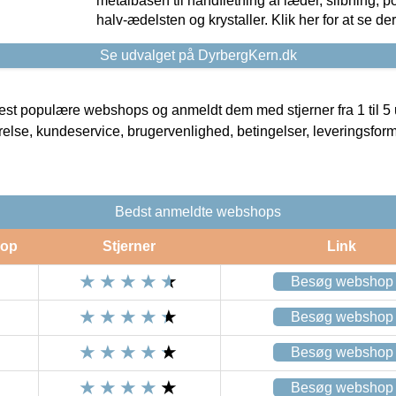
metalbasen til håndfletning af læder, slibning, p
halv-ædelsten og krystaller. Klik her for at se de
Se udvalget på DyrbergKern.dk
t populære webshops og anmeldt dem med stjerner fra 1 til 5 ud
rrelse, kundeservice, brugervenlighed, betingelser, leveringsfor
Bedst anmeldte webshops
op
Stjerner
Link
Besøg webshop
Besøg webshop
Besøg webshop
Besøg webshop