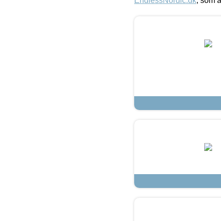
EndlessNordic.dk
, som a