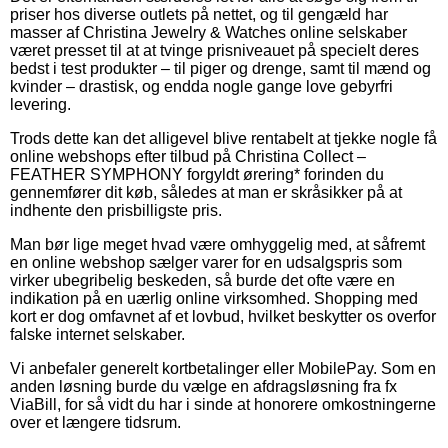
priser hos diverse outlets på nettet, og til gengæld har
masser af Christina Jewelry & Watches online selskaber
været presset til at at tvinge prisniveauet på specielt deres
bedst i test produkter – til piger og drenge, samt til mænd og
kvinder – drastisk, og endda nogle gange love gebyrfri
levering.
Trods dette kan det alligevel blive rentabelt at tjekke nogle få
online webshops efter tilbud på Christina Collect –
FEATHER SYMPHONY forgyldt ørering* forinden du
gennemfører dit køb, således at man er skråsikker på at
indhente den prisbilligste pris.
Man bør lige meget hvad være omhyggelig med, at såfremt
en online webshop sælger varer for en udsalgspris som
virker ubegribelig beskeden, så burde det ofte være en
indikation på en uærlig online virksomhed. Shopping med
kort er dog omfavnet af et lovbud, hvilket beskytter os overfor
falske internet selskaber.
Vi anbefaler generelt kortbetalinger eller MobilePay. Som en
anden løsning burde du vælge en afdragsløsning fra fx
ViaBill, for så vidt du har i sinde at honorere omkostningerne
over et længere tidsrum.