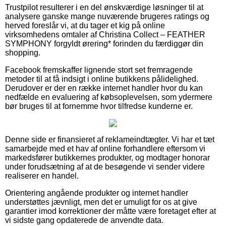
Trustpilot resulterer i en del ønskværdige løsninger til at
analysere ganske mange nuværende brugeres ratings og
herved foreslår vi, at du tager et kig på online
virksomhedens omtaler af Christina Collect – FEATHER
SYMPHONY forgyldt ørering* forinden du færdiggør din
shopping.
Facebook fremskaffer lignende stort set fremragende
metoder til at få indsigt i online butikkens pålidelighed.
Derudover er der en række internet handler hvor du kan
nedfælde en evaluering af købsoplevelsen, som ydermere
bør bruges til at fornemme hvor tilfredse kunderne er.
Denne side er finansieret af reklameindtægter. Vi har et tæt
samarbejde med et hav af online forhandlere eftersom vi
markedsfører butikkernes produkter, og modtager honorar
under forudsætning af at de besøgende vi sender videre
realiserer en handel.
Orientering angående produkter og internet handler
understøttes jævnligt, men det er umuligt for os at give
garantier imod korrektioner der måtte være foretaget efter at
vi sidste gang opdaterede de anvendte data.