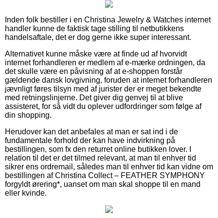
Inden folk bestiller i en Christina Jewelry & Watches internet
handler kunne de faktisk tage stilling til netbutikkens
handelsaftale, det er dog gerne ikke super interessant.
Alternativet kunne måske være at finde ud af hvorvidt
internet forhandleren er medlem af e-mærke ordningen, da
det skulle være en påvisning af at e-shoppen forstår
gældende dansk lovgivning, foruden at internet forhandleren
jævnligt føres tilsyn med af jurister der er meget bekendte
med retningslinjerne. Det giver dig genvej til at blive
assisteret, for så vidt du oplever udfordringer som følge af
din shopping.
Herudover kan det anbefales at man er sat ind i de
fundamentale forhold der kan have indvirkning på
bestillingen, som fx den returret online butikken lover. I
relation til det er det tilmed relevant, at man til enhver tid
sikrer ens ordremail, således man til enhver tid kan vidne om
bestillingen af Christina Collect – FEATHER SYMPHONY
forgyldt ørering*, uanset om man skal shoppe til en mand
eller kvinde.