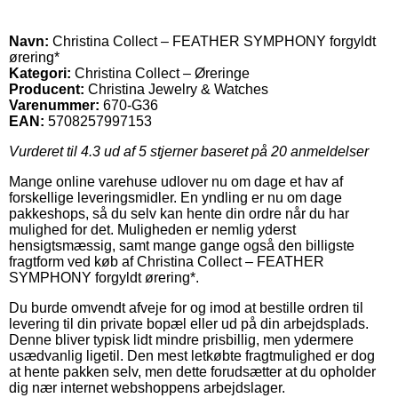
Navn:
Christina Collect – FEATHER SYMPHONY forgyldt
ørering*
Kategori:
Christina Collect – Øreringe
Producent:
Christina Jewelry & Watches
Varenummer:
670-G36
EAN:
5708257997153
Vurderet til
4.3
ud af 5 stjerner baseret på
20
anmeldelser
Mange online varehuse udlover nu om dage et hav af
forskellige leveringsmidler. En yndling er nu om dage
pakkeshops, så du selv kan hente din ordre når du har
mulighed for det. Muligheden er nemlig yderst
hensigtsmæssig, samt mange gange også den billigste
fragtform ved køb af Christina Collect – FEATHER
SYMPHONY forgyldt ørering*.
Du burde omvendt afveje for og imod at bestille ordren til
levering til din private bopæl eller ud på din arbejdsplads.
Denne bliver typisk lidt mindre prisbillig, men ydermere
usædvanlig ligetil. Den mest letkøbte fragtmulighed er dog
at hente pakken selv, men dette forudsætter at du opholder
dig nær internet webshoppens arbejdslager.