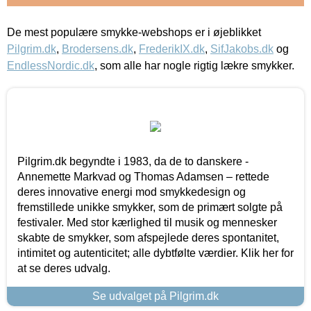
De mest populære smykke-webshops er i øjeblikket
Pilgrim.dk
,
Brodersens.dk
,
FrederikIX.dk
,
SifJakobs.dk
og
EndlessNordic.dk
, som alle har nogle rigtig lækre smykker.
Pilgrim.dk begyndte i 1983, da de to danskere -
Annemette Markvad og Thomas Adamsen – rettede
deres innovative energi mod smykkedesign og
fremstillede unikke smykker, som de primært solgte på
festivaler. Med stor kærlighed til musik og mennesker
skabte de smykker, som afspejlede deres spontanitet,
intimitet og autenticitet; alle dybtfølte værdier. Klik her for
at se deres udvalg.
Se udvalget på Pilgrim.dk