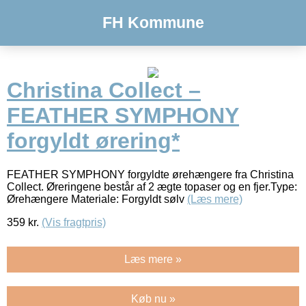
FH Kommune
Christina Collect –
FEATHER SYMPHONY
forgyldt ørering*
FEATHER SYMPHONY forgyldte ørehængere fra Christina
Collect. Øreringene består af 2 ægte topaser og en fjer.Type:
Ørehængere Materiale: Forgyldt sølv
(Læs mere)
359
kr.
(Vis fragtpris)
Læs mere »
Køb nu »