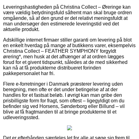
Leveringshastigheden på Christina Collect – Øreringe kan
være vældig betydningsfuld såfremt man skal bruge ordren
omgående, så af den grund er det relativt meningsfuldt at
man undersøger den estimerede leveringstid ved det
aktuelle produkt.
Adskillige internet firmaer stiller garanti om levering på blot
en enkelt hverdag på mange af butikkens varer, eksempelvis
Christina Collect – FEATHER SYMPHONY forgyldt
ørering*, men husk at det afhænger af at ordren lægges
forud for et givent tidspunkt, således at de med sikkerhed
kan nå at få produkterne distribueret forinden
pakkepersonalet har fri.
Flere e-forretninger i Danmark præsterer levering uden
beregning, men ofte er det under betingelse af at der
handles for et fastsat beløb. I øvrigt kan man gribe den
prisbilligste form for fragt, som oftest – ligegyldigt om du
befinder sig ved Horsens, Sønderborg eller Billund – vil
blive at få fragtmanden til at bringe produkterne til et
udleveringssted.
Det er efterhånden særdeles let for alle at søge sig frem til