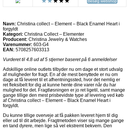
Besøg webshop
Navn:
Christina collect – Element – Black Enamel Heart i
forgyldt
Kategori:
Christina Collect – Elementer
Producent:
Christina Jewelry & Watches
Varenummer:
603-G4
EAN:
5708257603313
Vurderet til
4.8
ud af 5 stjerner baseret på
6
anmeldelser
Adskillige online outlets tilbyder nu om dage et stort udvalg
af muligheder for fragt. En af de mest benyttede er nu om
dage at få leveret til et afhentningssted, hvor det nemlig er
ret fleksibelt for dig at kunne hente dine varer når du har
mulighed for det. Fragtløsningen er jo ret ligetil, samt mange
gange tillige den mest prisbevidste type af levering ved køb
af Christina collect – Element – Black Enamel Heart i
forgyldt.
Du kunne tillige overveje at få pakken leveret hjem til dig
eller ud til dit arbejde. Fragtmetoden viser sig mange gange
en tand dyrere, men lige så vel ekstremt bekvem. Den