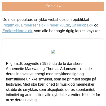
Køb nu »
De mest populære smykke-webshops er i øjeblikket
Pilgrim.dk
,
Brodersens.dk
,
FrederikIX.dk
,
SifJakobs.dk
og
EndlessNordic.dk
, som alle har nogle rigtig lækre smykker.
Pilgrim.dk begyndte i 1983, da de to danskere -
Annemette Markvad og Thomas Adamsen – rettede
deres innovative energi mod smykkedesign og
fremstillede unikke smykker, som de primært solgte på
festivaler. Med stor kærlighed til musik og mennesker
skabte de smykker, som afspejlede deres spontanitet,
intimitet og autenticitet; alle dybtfølte værdier. Klik her for
at se deres udvalg.