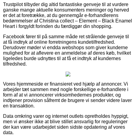
Trustpilot tilbyder dig altid fantastiske genveje til at vurdere
ganske mange aktuelle konsumenters meninger og herved
er det at foretrække, at du gennemgår e-forhandlerens
bedømmelser af Christina collect – Element – Black Enamel
Heart i forgyldt forinden du færdiggør din shopping.
Facebook fører til på samme måde ret strålende genveje til
at få indtryk af online forretningens kundetilfredshed.
Derudover møder vi endda webshops som giver kunderne
mulighed for at aflevere en anmeldelse af deres køb, hvilket
ligeledes burde udnyttes til at få et indtryk af kundernes
tilfredshed.
Vores hjemmeside er finansieret ved hjælp af annoncer. Vi
arbejder tæt sammen med nogle forskellige e-forhandlere i
form af at vi annoncerer virksomhedernes produkter, og
indtjener provision såfremt de brugere vi sender videre laver
en transaktion.
Data omkring varer og internet outlets opretholdes hyppigt,
men vi ønsker ikke at blive stillet ansvarlig for reguleringer
der kan være udarbejdet siden sidste opdatering af vores
data.