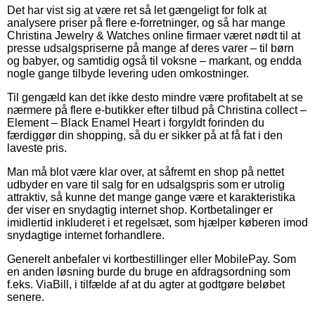
Det har vist sig at være ret så let gængeligt for folk at
analysere priser på flere e-forretninger, og så har mange
Christina Jewelry & Watches online firmaer været nødt til at
presse udsalgspriserne på mange af deres varer – til børn
og babyer, og samtidig også til voksne – markant, og endda
nogle gange tilbyde levering uden omkostninger.
Til gengæld kan det ikke desto mindre være profitabelt at se
nærmere på flere e-butikker efter tilbud på Christina collect –
Element – Black Enamel Heart i forgyldt forinden du
færdiggør din shopping, så du er sikker på at få fat i den
laveste pris.
Man må blot være klar over, at såfremt en shop på nettet
udbyder en vare til salg for en udsalgspris som er utrolig
attraktiv, så kunne det mange gange være et karakteristika
der viser en snydagtig internet shop. Kortbetalinger er
imidlertid inkluderet i et regelsæt, som hjælper køberen imod
snydagtige internet forhandlere.
Generelt anbefaler vi kortbestillinger eller MobilePay. Som
en anden løsning burde du bruge en afdragsordning som
f.eks. ViaBill, i tilfælde af at du agter at godtgøre beløbet
senere.