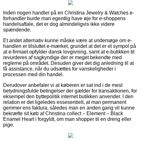
Inden nogen handler på en Christina Jewelry & Watches e-
forhandler burde man egentlig have øje for e-shoppens
handelsaftale, det er dog almindeligvis ikke videre
spændende.
Et andet alternativ kunne måske være at undersøge om e-
handlen er tilsluttet e-mærket, grundet at det er et sympol på
at e-firmaet opfylder dansk lovgivning, samt at e-butikken tit
revurderes af sagkyndige der er meget bekendte med
reglerne på området. Desuden giver det dig anledning til at
få assistance, når du udsættes for vanskeligheder i
processen med din handel.
Derudover anbefaler vi at køberen er sat ind i de mest
betydningsfulde betingelser der gælder for transaktionen, for
eksempel den byttepolitik internet butikken anvender. I den
relation er det ligeledes essesentielt, at man permanent
gemmer ens faktura, således man en anden gang vil kunne
bekræfte sit køb af Christina collect – Element – Black
Enamel Heart i forgyldt, om man shopper til en dreng eller
pige.