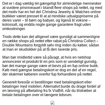
Det er i dag vældig let gængeligt for almindelige mennesker
at vurdere prisniveauet i blandt flere shops på nettet, og med
det motiv har en hel del Christina Jewelry & Watches online
butikker været presset til at at mindske udsalgspriserne på
deres varer – til børn og babyer, og ligeså til voksne –
kolossalt, og endda nogle gange garantere fragt uden
omkostninger.
Trods dette kan det alligevel være gunstigt at sammenligne
en række shops på nettet efter rabat på Christina Collect –
Double Mountains forgyldt sølv ring inden du køber, sådan
at man er skudsikker på at få den laveste pris.
Man bør imidlertid være så påvagt, at hvis en netshop
annoncerer et produkt til en pris som er uendeligt gunstig,
bør det mange gange være et bevis på en fup online butik.
Køb med gængse betalingskort er dog en del af en regel,
der skærmer køberen overfor fup forhandlere på nettet.
Generelt foreslår vi bestillinger med betalingskort eller
betalinger med mobilen. Alternativt burde du drage fordel af
en løsning på afbetaling fra fx ViaBill, når du tilstræber at
betale betalingen over et længere tidsrum.