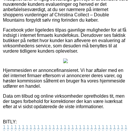
nuværende kunders evalueringer og herved er det
anbefalelsesværdigt, at du ser nærmere på internet
shoppens vurderinger af Christina Collect – Double
Mountains forgyldt sølv ring forinden du køber.
Facebook yder ligeledes tilpas gavnlige muligheder for at få
indsigt i internet firmaets kundefokus. Derudover ses faktisk
butikker på nettet hvor kunder kan aflevere en evaluering af
virksomhedens service, som desuden må benyttes til at
vurdere tidligere kunders oplevelser.
Hjemmesiden er annoncefinansieret. Vi har aftaler med en
del internet firmaer eftersom vi annoncerer deres varer, og
høster kommission såfremt en bruger fra vores hjemmeside
udfører en handel.
Data om tilbud og online virksomheder opretholdes tit, men
der tages forbehold for korrektioner der kan være iværksat
efter at vi sidst opdaterede de viste informationer.
BITLY:
1
1
1
1
1
1
1
1
1
1
1
1
1
1
1
1
1
1
1
1
1
1
1
1
1
1
1
1
1
1
1
1
1