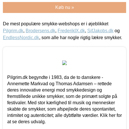
Køb nu »
De mest populære smykke-webshops er i øjeblikket
Pilgrim.dk
,
Brodersens.dk
,
FrederikIX.dk
,
SifJakobs.dk
og
EndlessNordic.dk
, som alle har nogle rigtig lækre smykker.
Pilgrim.dk begyndte i 1983, da de to danskere -
Annemette Markvad og Thomas Adamsen – rettede
deres innovative energi mod smykkedesign og
fremstillede unikke smykker, som de primært solgte på
festivaler. Med stor kærlighed til musik og mennesker
skabte de smykker, som afspejlede deres spontanitet,
intimitet og autenticitet; alle dybtfølte værdier. Klik her for
at se deres udvalg.