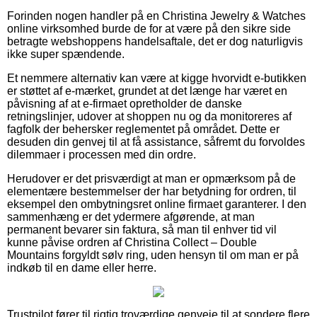
Forinden nogen handler på en Christina Jewelry & Watches
online virksomhed burde de for at være på den sikre side
betragte webshoppens handelsaftale, det er dog naturligvis
ikke super spændende.
Et nemmere alternativ kan være at kigge hvorvidt e-butikken
er støttet af e-mærket, grundet at det længe har været en
påvisning af at e-firmaet opretholder de danske
retningslinjer, udover at shoppen nu og da monitoreres af
fagfolk der behersker reglementet på området. Dette er
desuden din genvej til at få assistance, såfremt du forvoldes
dilemmaer i processen med din ordre.
Herudover er det prisværdigt at man er opmærksom på de
elementære bestemmelser der har betydning for ordren, til
eksempel den ombytningsret online firmaet garanterer. I den
sammenhæng er det ydermere afgørende, at man
permanent bevarer sin faktura, så man til enhver tid vil
kunne påvise ordren af Christina Collect – Double
Mountains forgyldt sølv ring, uden hensyn til om man er på
indkøb til en dame eller herre.
Trustpilot fører til rigtig troværdige genveje til at sondere flere