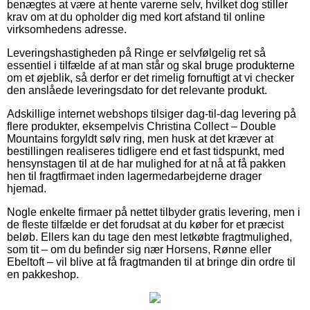
benægtes at være at hente varerne selv, hvilket dog stiller
krav om at du opholder dig med kort afstand til online
virksomhedens adresse.
Leveringshastigheden på Ringe er selvfølgelig ret så
essentiel i tilfælde af at man står og skal bruge produkterne
om et øjeblik, så derfor er det rimelig fornuftigt at vi checker
den anslåede leveringsdato for det relevante produkt.
Adskillige internet webshops tilsiger dag-til-dag levering på
flere produkter, eksempelvis Christina Collect – Double
Mountains forgyldt sølv ring, men husk at det kræver at
bestillingen realiseres tidligere end et fast tidspunkt, med
hensynstagen til at de har mulighed for at nå at få pakken
hen til fragtfirmaet inden lagermedarbejderne drager
hjemad.
Nogle enkelte firmaer på nettet tilbyder gratis levering, men i
de fleste tilfælde er det forudsat at du køber for et præcist
beløb. Ellers kan du tage den mest letkøbte fragtmulighed,
som tit – om du befinder sig nær Horsens, Rønne eller
Ebeltoft – vil blive at få fragtmanden til at bringe din ordre til
en pakkeshop.