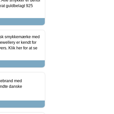
 Alle smykker er derfor
arat guldbelagt 925
dansk smykkemærke med
ewellery er kendt for
ers. Klik her for at se
kkebrand med
ndte danske