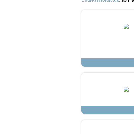
EndlessNordic.dk
, som a