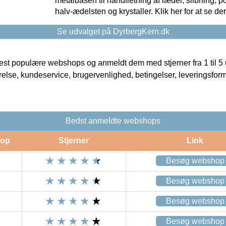
metalbasen til håndfletning af læder, slibning, p
halv-ædelsten og krystaller. Klik her for at se de
Se udvalget på DyrbergKern.dk
t populære webshops og anmeldt dem med stjerner fra 1 til 5 ud
rrelse, kundeservice, brugervenlighed, betingelser, leveringsfor
Bedst anmeldte webshops
op
Stjerner
Link
Besøg webshop
Besøg webshop
Besøg webshop
Besøg webshop