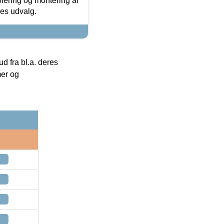
olering og montering af
res udvalg.
 fra bl.a. deres
mer og