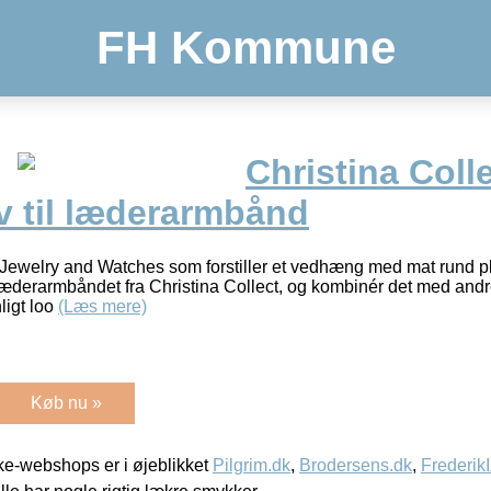
FH Kommune
Christina Coll
v til læderarmbånd
 Jewelry and Watches som forstiller et vedhæng med mat rund pla
 læderarmbåndet fra Christina Collect, og kombinér det med andre
nligt loo
(Læs mere)
Køb nu »
e-webshops er i øjeblikket
Pilgrim.dk
,
Brodersens.dk
,
Frederik