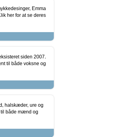
mykkedesinger, Emma
ik her for at se deres
ksisteret siden 2007.
nt til både voksne og
, halskæder, ure og
r til både mænd og