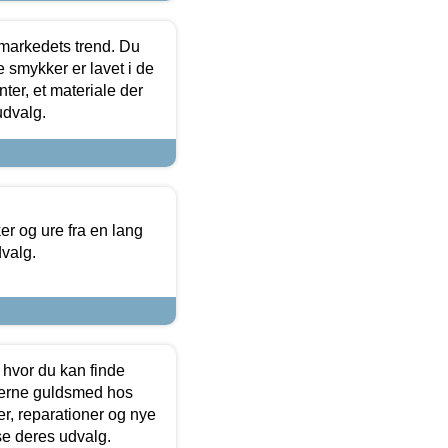
markedets trend. Du
e smykker er lavet i de
ter, et materiale der
udvalg.
 og ure fra en lang
dvalg.
 hvor du kan finde
terne guldsmed hos
r, reparationer og nye
se deres udvalg.