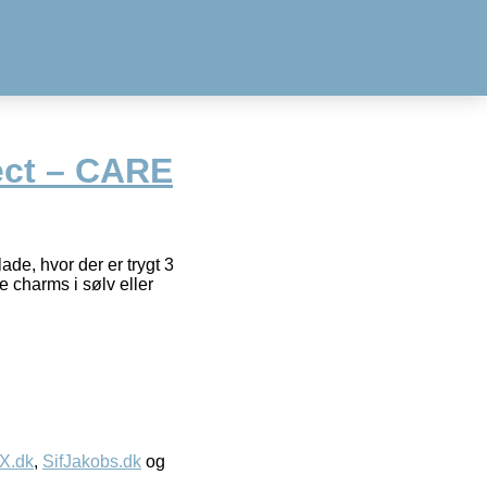
ect – CARE
de, hvor der er trygt 3
 charms i sølv eller
IX.dk
,
SifJakobs.dk
og