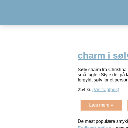
charm i søl
Sølv charm fra Christina
små fugle i.Style det på
forgyldt sølv for et perso
254
kr.
(Vis fragtpris)
Læs mere »
De mest populære smykk