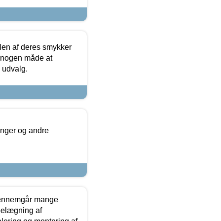
len af deres smykker
å nogen måde at
s udvalg.
inger og andre
gennemgår mange
 belægning af