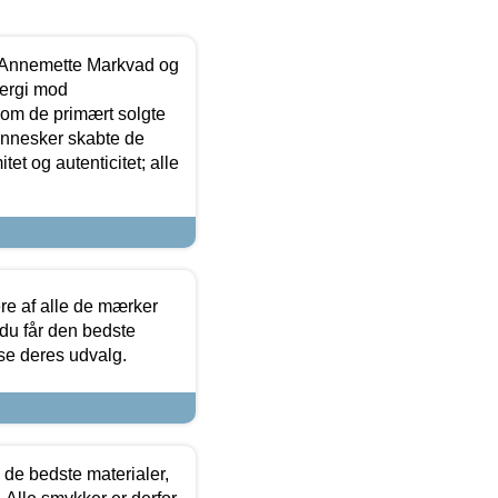
- Annemette Markvad og
ergi mod
som de primært solgte
mennesker skabte de
et og autenticitet; alle
.
re af alle de mærker
 du får den bedste
 se deres udvalg.
 de bedste materialer,