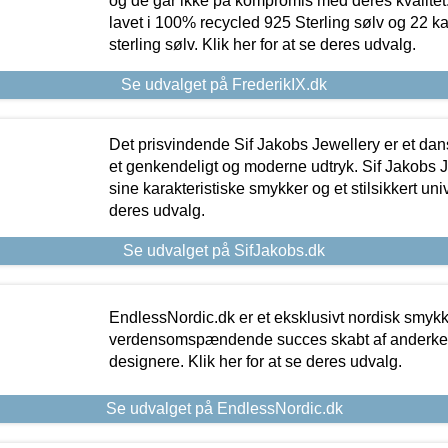
og de går ikke på kompromis med deres kvalitet.
lavet i 100% recycled 925 Sterling sølv og 22 k
sterling sølv. Klik her for at se deres udvalg.
Se udvalget på FrederikIX.dk
Det prisvindende Sif Jakobs Jewellery er et 
et genkendeligt og moderne udtryk. Sif Jakobs J
sine karakteristiske smykker og et stilsikkert univ
deres udvalg.
Se udvalget på SifJakobs.dk
EndlessNordic.dk er et eksklusivt nordisk smy
verdensomspændende succes skabt af anderke
designere. Klik her for at se deres udvalg.
Se udvalget på EndlessNordic.dk