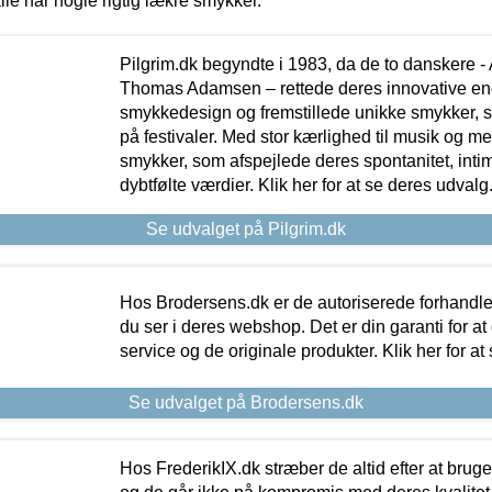
lle har nogle rigtig lækre smykker.
Pilgrim.dk begyndte i 1983, da de to danskere 
Thomas Adamsen – rettede deres innovative en
smykkedesign og fremstillede unikke smykker, 
på festivaler. Med stor kærlighed til musik og 
smykker, som afspejlede deres spontanitet, intimit
dybtfølte værdier. Klik her for at se deres udvalg
Se udvalget på Pilgrim.dk
Hos Brodersens.dk er de autoriserede forhandle
du ser i deres webshop. Det er din garanti for at
service og de originale produkter. Klik her for at
Se udvalget på Brodersens.dk
Hos FrederikIX.dk stræber de altid efter at bruge