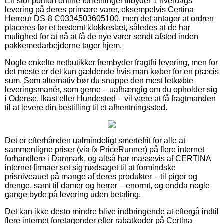
En stor portion online forretninger tilbyder 1 hverdags
levering på deres primære varer, eksempelvis Certina
Herreur DS-8 C0334503605100, men det antager at ordren
placeres før et bestemt klokkeslæt, således at de har
mulighed for at nå at få de nye varer sendt afsted inden
pakkemedarbejderne tager hjem.
Nogle enkelte netbutikker frembyder fragtfri levering, men for
det meste er det kun gældende hvis man køber for en præcis
sum. Som alternativ bør du snuppe den mest letkøbte
leveringsmanér, som gerne – uafhængig om du opholder sig
i Odense, Ikast eller Hundested – vil være at få fragtmanden
til at levere din bestilling til et afhentningssted.
Det er efterhånden ualmindeligt smertefrit for alle at
sammenligne priser (via fx PriceRunner) på flere internet
forhandlere i Danmark, og altså har massevis af CERTINA
internet firmaer set sig nødsaget til at formindske
prisniveauet på mange af deres produkter – til piger og
drenge, samt til damer og herrer – enormt, og endda nogle
gange byde på levering uden betaling.
Det kan ikke desto mindre blive indbringende at eftergå indtil
flere internet foretagender efter rabatkoder på Certina