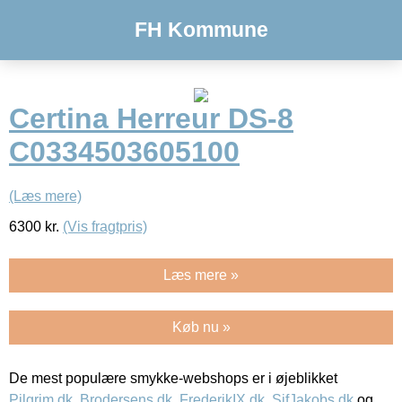
FH Kommune
Certina Herreur DS-8
C0334503605100
(Læs mere)
6300
kr.
(Vis fragtpris)
Læs mere »
Køb nu »
De mest populære smykke-webshops er i øjeblikket
Pilgrim.dk
,
Brodersens.dk
,
FrederikIX.dk
,
SifJakobs.dk
og