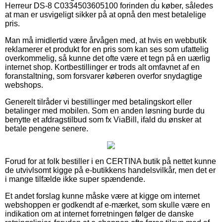
Herreur DS-8 C0334503605100 forinden du køber, således
at man er usvigeligt sikker på at opnå den mest betalelige
pris.
Man må imidlertid være årvågen med, at hvis en webbutik
reklamerer et produkt for en pris som kan ses som ufattelig
overkommelig, så kunne det ofte være et tegn på en uærlig
internet shop. Kortbestillinger er trods alt omfavnet af en
foranstaltning, som forsvarer køberen overfor snydagtige
webshops.
Generelt tilråder vi bestillinger med betalingskort eller
betalinger med mobilen. Som en anden løsning burde du
benytte et afdragstilbud som fx ViaBill, ifald du ønsker at
betale pengene senere.
Forud for at folk bestiller i en CERTINA butik på nettet kunne
de utvivlsomt kigge på e-butikkens handelsvilkår, men det er
i mange tilfælde ikke super spændende.
Et andet forslag kunne måske være at kigge om internet
webshoppen er godkendt af e-mærket, som skulle være en
indikation om at internet forretningen følger de danske