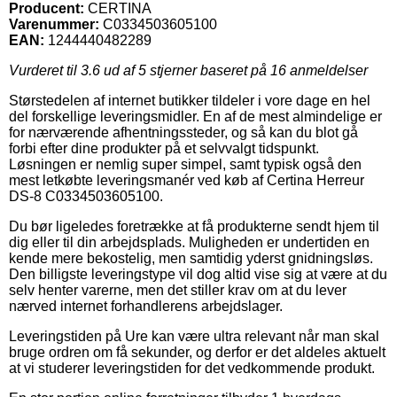
Producent:
CERTINA
Varenummer:
C0334503605100
EAN:
1244440482289
Vurderet til
3.6
ud af 5 stjerner baseret på
16
anmeldelser
Størstedelen af internet butikker tildeler i vore dage en hel
del forskellige leveringsmidler. En af de mest almindelige er
for nærværende afhentningssteder, og så kan du blot gå
forbi efter dine produkter på et selvvalgt tidspunkt.
Løsningen er nemlig super simpel, samt typisk også den
mest letkøbte leveringsmanér ved køb af Certina Herreur
DS-8 C0334503605100.
Du bør ligeledes foretrække at få produkterne sendt hjem til
dig eller til din arbejdsplads. Muligheden er undertiden en
kende mere bekostelig, men samtidig yderst gnidningsløs.
Den billigste leveringstype vil dog altid vise sig at være at du
selv henter varerne, men det stiller krav om at du lever
nærved internet forhandlerens arbejdslager.
Leveringstiden på Ure kan være ultra relevant når man skal
bruge ordren om få sekunder, og derfor er det aldeles aktuelt
at vi studerer leveringstiden for det vedkommende produkt.