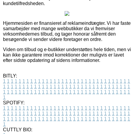
kundetilfredsheden.
Hjemmesiden er finansieret af reklameindtægter. Vi har faste
samarbejder med mange webbutikker da vi fremviser
virksomhedernes tilbud, og tager honorar såfremt den
besøgende vi sender videre foretager en ordre.
Viden om tilbud og e-butikker understøttes hele tiden, men vi
kan ikke garantere imod korrektioner der muligvis er lavet
efter sidste opdatering af sidens informationer.
BITLY:
1
1
1
1
1
1
1
1
1
1
1
1
1
1
1
1
1
1
1
1
1
1
1
1
1
1
1
1
1
1
1
1
1
1
1
1
1
1
1
1
1
1
1
1
1
1
1
1
1
1
1
1
1
1
1
1
1
1
1
1
1
1
1
1
1
1
1
1
1
1
1
1
1
1
1
1
1
1
1
1
1
1
1
1
1
1
1
1
1
1
1
1
1
1
1
1
1
1
1
1
SPOTIFY:
1
1
1
1
1
1
1
1
1
1
1
1
1
1
1
1
1
1
1
1
1
1
1
1
1
1
1
1
1
1
1
1
1
1
1
1
1
1
1
1
1
1
1
1
1
1
1
1
1
1
1
1
1
1
1
1
1
1
1
1
1
1
1
1
1
1
1
1
1
1
1
1
1
1
1
1
1
1
1
1
1
1
1
1
1
1
1
1
1
1
1
1
1
1
1
1
1
1
1
1
CUTTLY BIO: