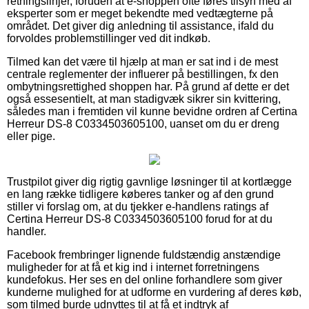
retningslinjer, foruden at e-shoppen ofte føres tilsyn med af
eksperter som er meget bekendte med vedtægterne på
området. Det giver dig anledning til assistance, ifald du
forvoldes problemstillinger ved dit indkøb.
Tilmed kan det være til hjælp at man er sat ind i de mest
centrale reglementer der influerer på bestillingen, fx den
ombytningsrettighed shoppen har. På grund af dette er det
også essesentielt, at man stadigvæk sikrer sin kvittering,
således man i fremtiden vil kunne bevidne ordren af Certina
Herreur DS-8 C0334503605100, uanset om du er dreng
eller pige.
Trustpilot giver dig rigtig gavnlige løsninger til at kortlægge
en lang række tidligere køberes tanker og af den grund
stiller vi forslag om, at du tjekker e-handlens ratings af
Certina Herreur DS-8 C0334503605100 forud for at du
handler.
Facebook frembringer lignende fuldstændig anstændige
muligheder for at få et kig ind i internet forretningens
kundefokus. Her ses en del online forhandlere som giver
kunderne mulighed for at udforme en vurdering af deres køb,
som tilmed burde udnyttes til at få et indtryk af