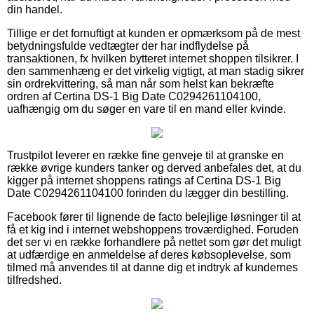
din handel.
Tillige er det fornuftigt at kunden er opmærksom på de mest
betydningsfulde vedtægter der har indflydelse på
transaktionen, fx hvilken bytteret internet shoppen tilsikrer. I
den sammenhæng er det virkelig vigtigt, at man stadig sikrer
sin ordrekvittering, så man når som helst kan bekræfte
ordren af Certina DS-1 Big Date C0294261104100,
uafhængig om du søger en vare til en mand eller kvinde.
Trustpilot leverer en række fine genveje til at granske en
række øvrige kunders tanker og derved anbefales det, at du
kigger på internet shoppens ratings af Certina DS-1 Big
Date C0294261104100 forinden du lægger din bestilling.
Facebook fører til lignende de facto belejlige løsninger til at
få et kig ind i internet webshoppens troværdighed. Foruden
det ser vi en række forhandlere på nettet som gør det muligt
at udfærdige en anmeldelse af deres købsoplevelse, som
tilmed må anvendes til at danne dig et indtryk af kundernes
tilfredshed.