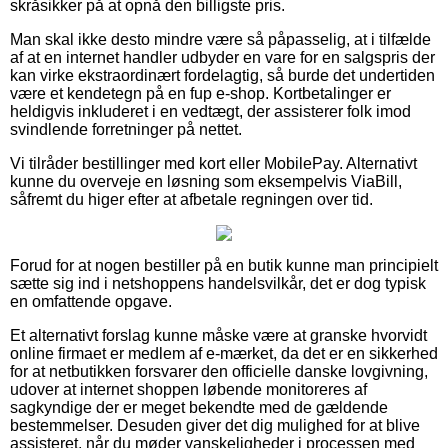
skråsikker på at opnå den billigste pris.
Man skal ikke desto mindre være så påpasselig, at i tilfælde
af at en internet handler udbyder en vare for en salgspris der
kan virke ekstraordinært fordelagtig, så burde det undertiden
være et kendetegn på en fup e-shop. Kortbetalinger er
heldigvis inkluderet i en vedtægt, der assisterer folk imod
svindlende forretninger på nettet.
Vi tilråder bestillinger med kort eller MobilePay. Alternativt
kunne du overveje en løsning som eksempelvis ViaBill,
såfremt du higer efter at afbetale regningen over tid.
Forud for at nogen bestiller på en butik kunne man principielt
sætte sig ind i netshoppens handelsvilkår, det er dog typisk
en omfattende opgave.
Et alternativt forslag kunne måske være at granske hvorvidt
online firmaet er medlem af e-mærket, da det er en sikkerhed
for at netbutikken forsvarer den officielle danske lovgivning,
udover at internet shoppen løbende monitoreres af
sagkyndige der er meget bekendte med de gældende
bestemmelser. Desuden giver det dig mulighed for at blive
assisteret, når du møder vanskeligheder i processen med