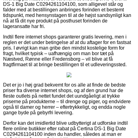
DS-1 Big Date C0294261104100, som alligevel står og
falder med at bestillingen anbringes forinden et bestemt
tidspunkt, med hensynstagen til at de højst sandsynligt kan
nå at få dit nye produkt på posthuset forinden de
lageransatte har fri.
Indtil flere internet shops garanterer gratis levering, men i
reglen er det under betingelse af at du aftager for en fastsat
pris. I øvrigt kan man gribe den mindst kostelige form for
fragt, hvilket typisk – uafhængig om man bor tæt på
Næstved, Rønne eller Fredensborg – vil blive at få
fragtfirmaet til at bringe bestillingen til et udleveringssted.
Det er jo i høj grad bekvemt for os alle at finde de bedste
priser fra diverse internet shops, og af den grund har de
fleste outlets på nettet fundet det uundgåeligt at trykke
priserne på produkterne – til drenge og piger, og endvidere
også til damer og herrer – eftertrykkeligt, og endda nogle
gange byde på gebyrfri levering.
Derfor kan det imidlertid blive udbytterigt at udforske indtil
flere online butikker efter rabat på Certina DS-1 Big Date
C0294261104100 inden du handler, således at man er