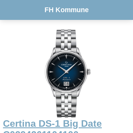
FH Kommune
Certina DS-1 Big Date