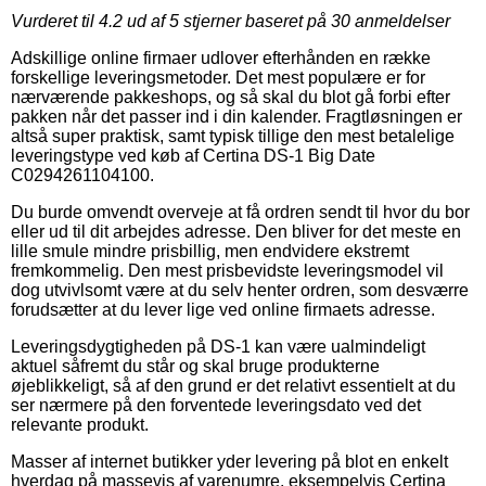
Vurderet til
4.2
ud af 5 stjerner baseret på
30
anmeldelser
Adskillige online firmaer udlover efterhånden en række
forskellige leveringsmetoder. Det mest populære er for
nærværende pakkeshops, og så skal du blot gå forbi efter
pakken når det passer ind i din kalender. Fragtløsningen er
altså super praktisk, samt typisk tillige den mest betalelige
leveringstype ved køb af Certina DS-1 Big Date
C0294261104100.
Du burde omvendt overveje at få ordren sendt til hvor du bor
eller ud til dit arbejdes adresse. Den bliver for det meste en
lille smule mindre prisbillig, men endvidere ekstremt
fremkommelig. Den mest prisbevidste leveringsmodel vil
dog utvivlsomt være at du selv henter ordren, som desværre
forudsætter at du lever lige ved online firmaets adresse.
Leveringsdygtigheden på DS-1 kan være ualmindeligt
aktuel såfremt du står og skal bruge produkterne
øjeblikkeligt, så af den grund er det relativt essentielt at du
ser nærmere på den forventede leveringsdato ved det
relevante produkt.
Masser af internet butikker yder levering på blot en enkelt
hverdag på massevis af varenumre, eksempelvis Certina