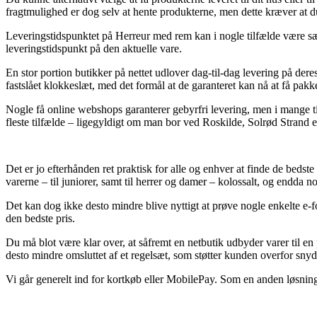
fragtmulighed er dog selv at hente produkterne, men dette kræver at du
Leveringstidspunktet på Herreur med rem kan i nogle tilfælde være sær
leveringstidspunkt på den aktuelle vare.
En stor portion butikker på nettet udlover dag-til-dag levering på de
fastslået klokkeslæt, med det formål at de garanteret kan nå at få p
Nogle få online webshops garanterer gebyrfri levering, men i mange tilfæ
fleste tilfælde – ligegyldigt om man bor ved Roskilde, Solrød Strand el
Det er jo efterhånden ret praktisk for alle og enhver at finde de bedste
varerne – til juniorer, samt til herrer og damer – kolossalt, og endda 
Det kan dog ikke desto mindre blive nyttigt at prøve nogle enkelte e-
den bedste pris.
Du må blot være klar over, at såfremt en netbutik udbyder varer til en 
desto mindre omsluttet af et regelsæt, som støtter kunden overfor snyd
Vi går generelt ind for kortkøb eller MobilePay. Som en anden løsning b