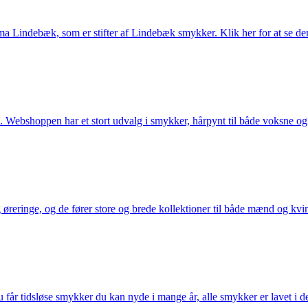
Lindebæk, som er stifter af Lindebæk smykker. Klik her for at se der
 Webshoppen har et stort udvalg i smykker, hårpynt til både voksne og b
eringe, og de fører store og brede kollektioner til både mænd og kvind
får tidsløse smykker du kan nyde i mange år, alle smykker er lavet i de