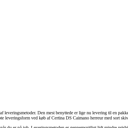
g af leveringsmetoder. Den mest benyttede er lige nu levering til en pak
øbte leveringsform ved køb af Certina DS Caimano herreur med sort ski
til når du er på job. Leveringsmetoden er gennemsnitligt lidt mindre prisb