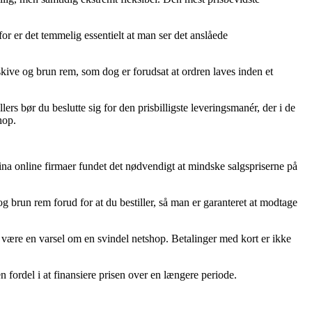
r er det temmelig essentielt at man ser det anslåede
skive og brun rem, som dog er forudsat at ordren laves inden et
ers bør du beslutte sig for den prisbilligste leveringsmanér, der i de
hop.
ertina online firmaer fundet det nødvendigt at mindske salgspriserne på
 brun rem forud for at du bestiller, så man er garanteret at modtage
de være en varsel om en svindel netshop. Betalinger med kort er ikke
n fordel i at finansiere prisen over en længere periode.