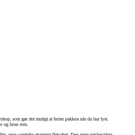
keshop, som gør det muligt at hente pakken når du har lyst.
ve og brun rem.
illig, men samtidig ekstremt fleksibel. Den mest prisbevidste