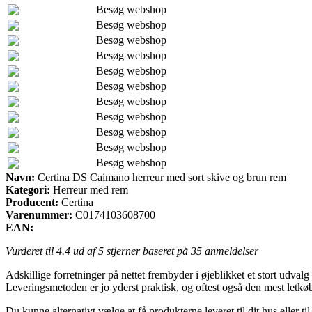
Besøg webshop
Besøg webshop
Besøg webshop
Besøg webshop
Besøg webshop
Besøg webshop
Besøg webshop
Besøg webshop
Besøg webshop
Besøg webshop
Besøg webshop
Navn:
Certina DS Caimano herreur med sort skive og brun rem
Kategori:
Herreur med rem
Producent:
Certina
Varenummer:
C0174103608700
EAN:
Vurderet til
4.4
ud af 5 stjerner baseret på
35
anmeldelser
Adskillige forretninger på nettet frembyder i øjeblikket et stort udval
Leveringsmetoden er jo yderst praktisk, og oftest også den mest letk
Du kunne alternativt vælge at få produkterne leveret til dit hus eller 