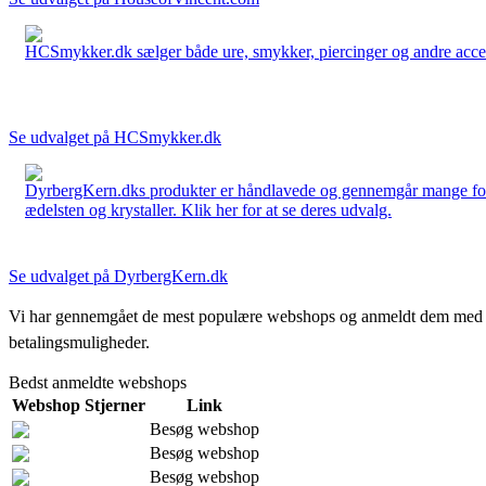
HCSmykker.dk sælger både ure, smykker, piercinger og andre accesso
Se udvalget på HCSmykker.dk
DyrbergKern.dks produkter er håndlavede og gennemgår mange forskel
ædelsten og krystaller. Klik her for at se deres udvalg.
Se udvalget på DyrbergKern.dk
Vi har gennemgået de mest populære webshops og anmeldt dem med stjern
betalingsmuligheder.
Bedst anmeldte webshops
Webshop
Stjerner
Link
Besøg webshop
Besøg webshop
Besøg webshop