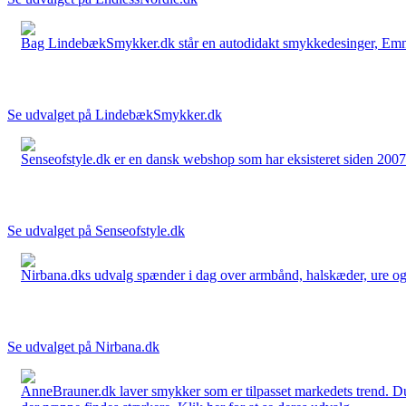
Bag LindebækSmykker.dk står en autodidakt smykkedesinger, Emma 
Se udvalget på LindebækSmykker.dk
Senseofstyle.dk er en dansk webshop som har eksisteret siden 2007.
Se udvalget på Senseofstyle.dk
Nirbana.dks udvalg spænder i dag over armbånd, halskæder, ure og ør
Se udvalget på Nirbana.dk
AnneBrauner.dk laver smykker som er tilpasset markedets trend. Du 