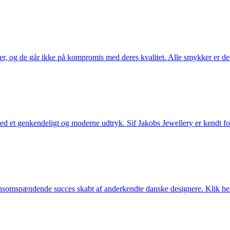
ler, og de går ikke på kompromis med deres kvalitet. Alle smykker er de
et genkendeligt og moderne udtryk. Sif Jakobs Jewellery er kendt for si
somspændende succes skabt af anderkendte danske designere. Klik her 