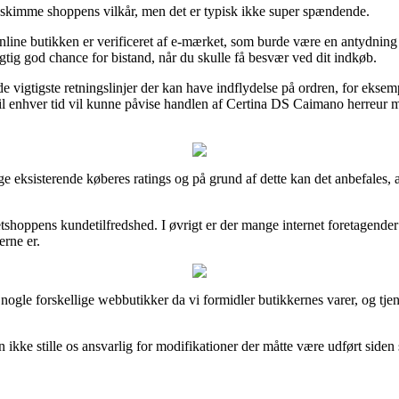
mt skimme shoppens vilkår, men det er typisk ikke super spændende.
ine butikken er verificeret af e-mærket, som burde være en antydning a
igtig god chance for bistand, når du skulle få besvær ved dit indkøb.
 vigtigste retningslinjer der kan have indflydelse på ordren, for eksemp
n til enhver tid vil kunne påvise handlen af Certina DS Caimano herreur 
nge eksisterende køberes ratings og på grund af dette kan det anbefales,
 netshoppens kundetilfredshed. I øvrigt er der mange internet foretagen
erne er.
 nogle forskellige webbutikker da vi formidler butikkernes varer, og tj
ikke stille os ansvarlig for modifikationer der måtte være udført siden 