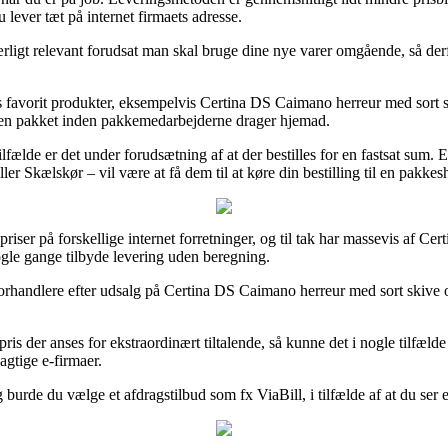
 lever tæt på internet firmaets adresse.
ligt relevant forudsat man skal bruge dine nye varer omgående, så derfo
res favorit produkter, eksempelvis Certina DS Caimano herreur med sort 
akken pakket inden pakkemedarbejderne drager hjemad.
lde er det under forudsætning af at der bestilles for en fastsat sum. Ell
ler Skælskør – vil være at få dem til at køre din bestilling til en pakkes
 priser på forskellige internet forretninger, og til tak har massevis af C
nogle gange tilbyde levering uden beregning.
forhandlere efter udsalg på Certina DS Caimano herreur med sort skive og
pris der anses for ekstraordinært tiltalende, så kunne det i nogle tilfæl
agtige e-firmaer.
urde du vælge et afdragstilbud som fx ViaBill, i tilfælde af at du ser e