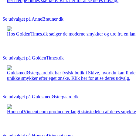
der næppe findes stærkere. Klik her for at se deres udvalg.
Se udvalget på AnneBrauner.dk
Hos GoldenTimes.dk sælger de moderne smykker og ure fra en lang 
Se udvalget på GoldenTimes.dk
GuldsmedØstergaard.dk har fysisk butik i Skive, hvor du kan finde
unikke smykker efter eget ønske. Klik her for at se deres udvalg.
Se udvalget på GuldsmedØstergaard.dk
HouseofVincent.com producerer langt størstedelen af deres smykker 
Se udvalget på HouseofVincent.com