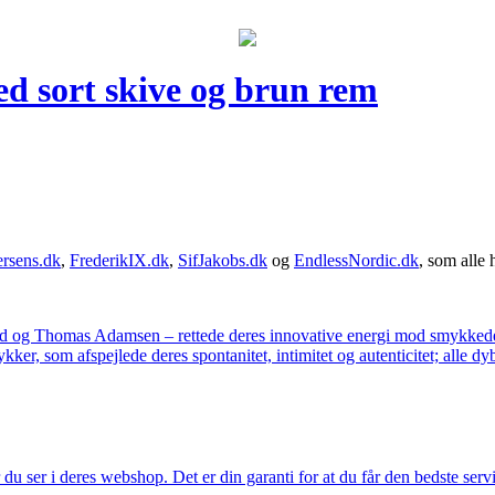
d sort skive og brun rem
rsens.dk
,
FrederikIX.dk
,
SifJakobs.dk
og
EndlessNordic.dk
, som alle 
ad og Thomas Adamsen – rettede deres innovative energi mod smykkedes
er, som afspejlede deres spontanitet, intimitet og autenticitet; alle dyb
u ser i deres webshop. Det er din garanti for at du får den bedste servi