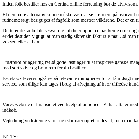
Inden folk bestiller hos en Certina online forretning bør de utvivlso
Et nemmere alternativ kunne måske være at se nærmere på hvorvidt onl
rutinemæssigt besigtiges af fagfolk som mestrer vilkårene. Det er en r
Dertil er det anbefalelsesværdigt at du er oppe på mærkerne omkring de
er det desuden vigtigt, at man stadig sikrer sin faktura e-mail, så ma
voksen eller et barn.
Trustpilot bringer dig ret så gode løsninger til at inspicere ganske ma
med sort skive og brun rem før du bestiller.
Facebook leverer også ret så relevante muligheder for at få indsigt i
service, som tillige kan tages i brug til afvejning af hvor tilfredse kund
Vores website er finansieret ved hjælp af annoncer. Vi har aftaler med
indkøb.
Vejledning vedrørende varer og e-firmaer opretholdes tit, men man kan 
BITLY: