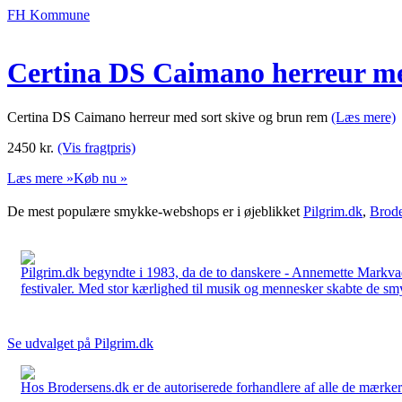
FH Kommune
Certina DS Caimano herreur me
Certina DS Caimano herreur med sort skive og brun rem
(Læs mere)
2450
kr.
(Vis fragtpris)
Læs mere »
Køb nu »
De mest populære smykke-webshops er i øjeblikket
Pilgrim.dk
,
Brode
Pilgrim.dk begyndte i 1983, da de to danskere - Annemette Markv
festivaler. Med stor kærlighed til musik og mennesker skabte de smykk
Se udvalget på Pilgrim.dk
Hos Brodersens.dk er de autoriserede forhandlere af alle de mærker d