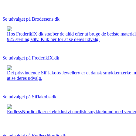
Se udvalget på Brodersens.dk
Hos FrederikIX.dk stræber de altid efter at bruge de bedste materia
925 sterling sølv. Klik her for at se deres udvalg.
Se udvalget på FrederikIX.dk
Det prisvindende Sif Jakobs Jewellery er et dansk smykkemærke med 
at se deres udvalg.
Se udvalget på SifJakobs.dk
EndlessNordic.dk er et eksklusivt nordisk smykkebrand med verden
Se udvalget på EndlessNordic.dk